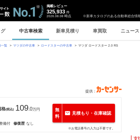
掲載レビュー
325,933
件
時点
※新車カタログのある自動車総合情報
2026.08.08
ログ
中古車検索
新車見積り
車買取
ニュース
種一覧
マツダの中古車
ロードスターの中古車
マツダ ロードスター 2.0 RS
提供：
109
価格
.0
万円
無
(税込)
見積もり・在庫確認
料
整備付
修復歴
なし
※お電話番号の入力は不要です。
支