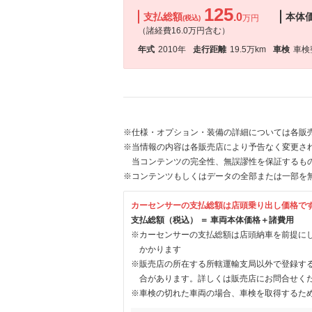
125
支払総額
.0
本体
万円
(税込)
（諸経費16.0万円含む）
年式
2010年
走行距離
19.5万km
車検
車検
※仕様・オプション・装備の詳細については各販
※当情報の内容は各販売店により予告なく変更され
当コンテンツの完全性、無誤謬性を保証するも
※コンテンツもしくはデータの全部または一部を
カーセンサーの支払総額は店頭乗り出し価格で
支払総額（税込） ＝ 車両本体価格＋諸費用
※カーセンサーの支払総額は店頭納車を前提に
かかります
※販売店の所在する所轄運輸支局以外で登録す
合があります。詳しくは販売店にお問合せく
※車検の切れた車両の場合、車検を取得するた