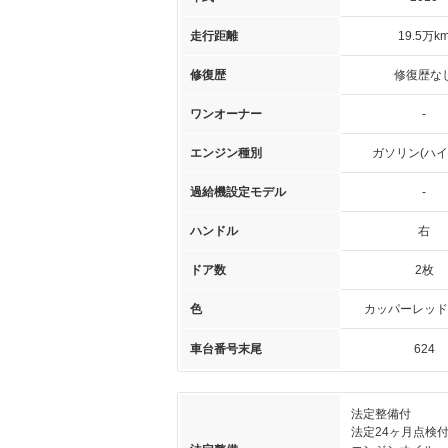
走行距離
19.5万k
修復歴
修復歴な
ワンオーナー
-
エンジン種別
ガソリン(ハイ
過給機設定モデル
-
ハンドル
右
ドア数
2枚
色
カッパーレッド
車台番号末尾
624
法定整備付
法定24ヶ月点検