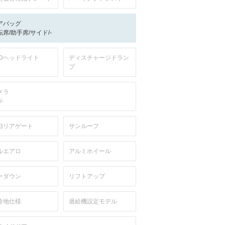
アバッグ
転席/助手席/サイド/-
EDヘッドライト
ディスチャージドラン
プ
メラ
/-
動リアゲート
サンルーフ
ルエアロ
アルミホイール
ーダウン
リフトアップ
冷地仕様
過給機設定モデル