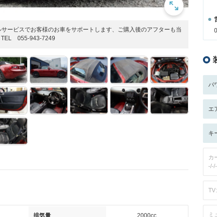
ルサービスでお客様のお車をサポートします、ご購入後のアフターも当
 055-943-7249
パ
エ
キ
カ
-/-/-
TV:
ミ
排気量
2000cc