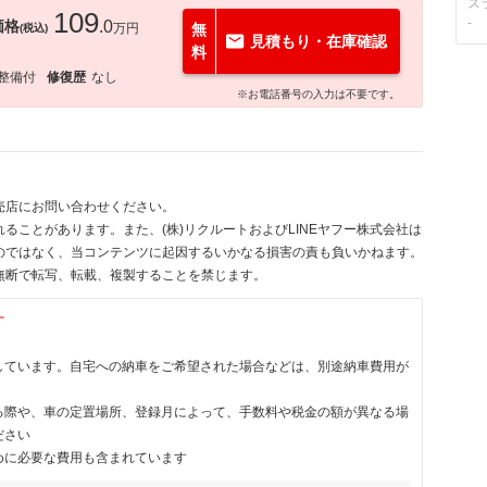
ス
109
-
価格
.0
万円
無
(税込)
見積もり・在庫確認
料
整備付
修復歴
なし
※お電話番号の入力は不要です。
売店にお問い合わせください。
ることがあります。また、(株)リクルートおよびLINEヤフー株式会社は
のではなく、当コンテンツに起因するいかなる損害の責も負いかねます。
無断で転写、転載、複製することを禁じます。
す
しています。自宅への納車をご希望された場合などは、別途納車費用が
る際や、車の定置場所、登録月によって、手数料や税金の額が異なる場
ださい
めに必要な費用も含まれています