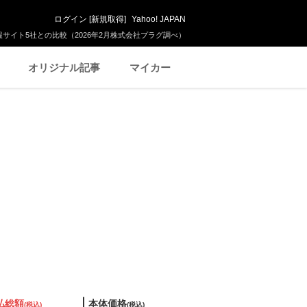
ログイン
[
新規取得
]
Yahoo! JAPAN
サイト5社との比較（2026年2月株式会社プラグ調べ）
オリジナル記事
マイカー
払総額
本体価格
(税込)
(税込)