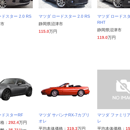
ドスター 2.0 RS
マツダ ロードスター 2.0 RS
マツダ ロードスター
RHT
津市
静岡県沼津市
静岡県沼津市
115.0
万円
119.0
万円
ードスターRF
マツダ サバンナRX-7カブリ
マツダ ファミリ
オレ
レ
価格：
292.4
万円
平均本体価格：
319.3
万円
平均本体価格：
15