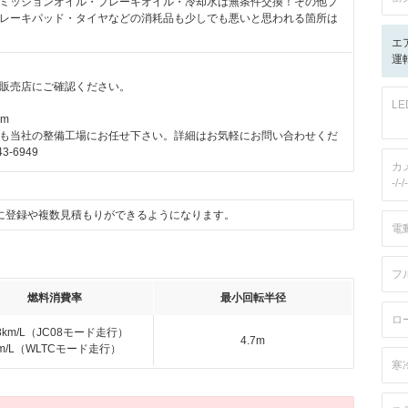
ミッションオイル・ブレーキオイル・冷却水は無条件交換！その他プ
レーキパッド・タイヤなどの消耗品も少しでも悪いと思われる箇所は
エ
運
販売店にご確認ください。
L
km
も当社の整備工場にお任せ下さい。詳細はお気軽にお問い合わせくだ
3-6949
カ
-/-/-
に登録や複数見積もりができるようになります。
電
フ
燃料消費率
最小回転半径
ロ
.8km/L（JC08モード走行）
4.7m
km/L（WLTCモード走行）
寒