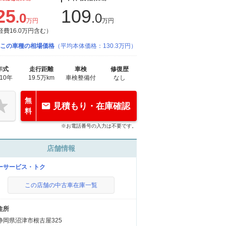
25
109
.0
.0
万円
万円
経費16.0万円含む）
この車種の相場価格
（平均本体価格：130.3万円）
年式
走行距離
車検
修復歴
010年
19.5万km
車検整備付
なし
無
見積もり・在庫確認
料
※お電話番号の入力は不要です。
店舗情報
ーサービス・トク
この店舗の中古車在庫一覧
住所
静岡県沼津市根古屋325