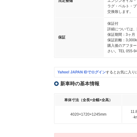
法定整備
エンジンオイル・
ラグ・ベルト・ブ
交換致します。
保証付
詳細については、
保証期間：3ヶ月
保証
保証距離：3,000
購入後のアフター
さい。TEL 055-94
Yahoo! JAPAN IDでログイン
するとお気に入り
新車時の基本情報
車体寸法（全長×全幅×全高）
11
4020×1720×1245mm
-