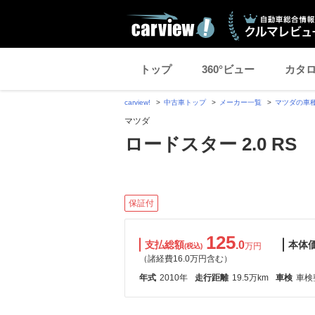
トップ
360°ビュー
カタ
carview!
中古車トップ
メーカー一覧
マツダの車
マツダ
ロードスター 2.0 RS
保証付
125
支払総額
.0
本体
万円
(税込)
（諸経費16.0万円含む）
年式
2010年
走行距離
19.5万km
車検
車検