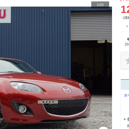
1
/
20
1
（諸
2
カ