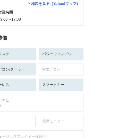
地図を見る（Yahoo!マップ）
営業時間
09:00〜17:00
装備
ワステ
パワーウィンドウ
アコン/クーラー
Wエアコン
ーレス
スマートキー
ーナビ
/-
-
後席モニター
ュージックプレイヤー接続可