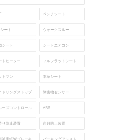
C
ベンチシート
列シート
ウォークスルー
動シート
シートエアコン
ートヒーター
フルフラットシート
ットマン
本革シート
イドリングストップ
障害物センサー
ルーズコントロール
ABS
滑り防止装置
盗難防止装置
突被害軽減ブレーキ
パーキングアシスト