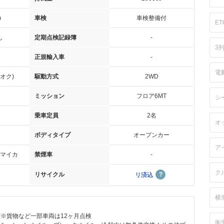
m
車検
車検整備付
ET
し
定期点検記録簿
-
3
正規輸入車
-
電
オク)
駆動方式
2WD
ミッション
フロア6MT
シ
乗車定員
2名
オ
ボディタイプ
オープンカー
ア
マイカ
禁煙車
-
ク
リサイクル
リ済込
横
付※貨物など一部車両は12ヶ月点検
衝