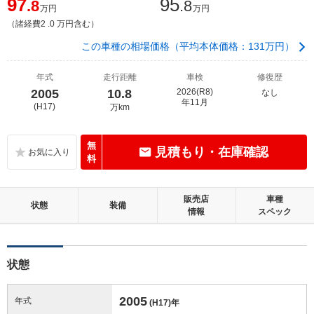
97
95
.8
.8
万円
万円
（諸経費2 .0 万円含む）
この車種の相場価格（平均本体価格：131万円）
年式
走行距離
車検
修復歴
2005
10.8
2026(R8)
なし
年11月
(H17)
万km
無
見積もり・在庫確認
料
販売店
車種
状態
装備
情報
スペック
状態
2005
年式
(H17)
年