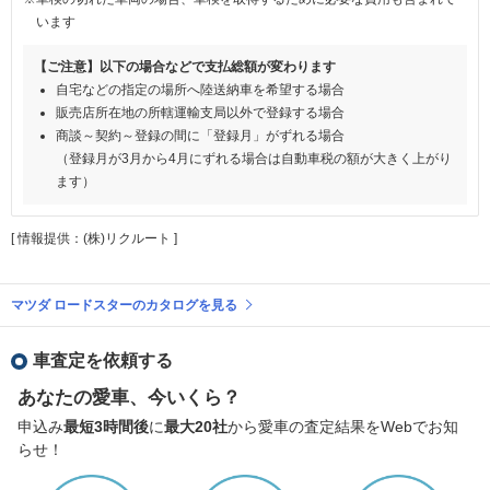
います
【ご注意】以下の場合などで支払総額が変わります
自宅などの指定の場所へ陸送納車を希望する場合
販売店所在地の所轄運輸支局以外で登録する場合
商談～契約～登録の間に「登録月」がずれる場合
（登録月が3月から4月にずれる場合は自動車税の額が大きく上がり
ます）
[ 情報提供：(株)リクルート ]
マツダ ロードスターのカタログを見る
車査定を依頼する
あなたの愛車、今いくら？
申込み
最短3時間後
に
最大20社
から愛車の査定結果をWebでお知
らせ！