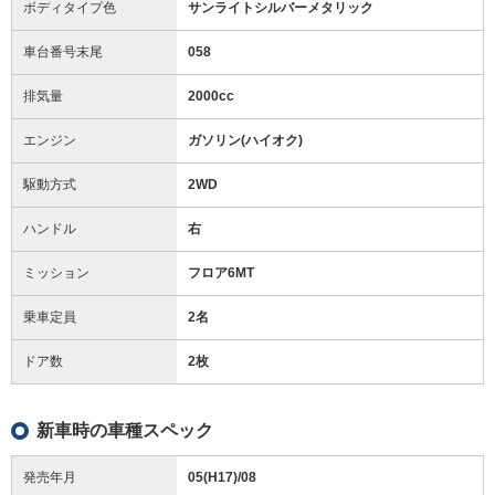
ボディタイプ色
サンライトシルバーメタリック
車台番号末尾
058
排気量
2000cc
エンジン
ガソリン(ハイオク)
駆動方式
2WD
ハンドル
右
ミッション
フロア6MT
乗車定員
2名
ドア数
2枚
新車時の車種スペック
発売年月
05(H17)/08