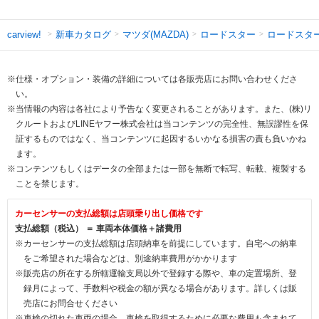
新車カタログ
マツダ(MAZDA)
ロードスター
ロードスタ
carview!
※仕様・オプション・装備の詳細については各販売店にお問い合わせくださ
い。
※当情報の内容は各社により予告なく変更されることがあります。また、(株)リ
クルートおよびLINEヤフー株式会社は当コンテンツの完全性、無誤謬性を保
証するものではなく、当コンテンツに起因するいかなる損害の責も負いかね
ます。
※コンテンツもしくはデータの全部または一部を無断で転写、転載、複製する
ことを禁じます。
カーセンサーの支払総額は店頭乗り出し価格です
支払総額（税込） ＝ 車両本体価格＋諸費用
※カーセンサーの支払総額は店頭納車を前提にしています。自宅への納車
をご希望された場合などは、別途納車費用がかかります
※販売店の所在する所轄運輸支局以外で登録する際や、車の定置場所、登
録月によって、手数料や税金の額が異なる場合があります。詳しくは販
売店にお問合せください
※車検の切れた車両の場合、車検を取得するために必要な費用も含まれて