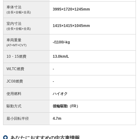
車体寸法
3995
×
1720
×
1245
mm
(全長×全幅×全高)
室内寸法
1415
×
1415
×
1045
mm
(全長×全幅×全高)
車両重量
-/1100/-
kg
(AT×MT×CVT)
10・15燃費
13.0km/L
WLTC燃費
-
JC08燃費
-
使用燃料
ハイオク
駆動方式
後輪駆動（FR）
最小回転半径
4.7
m
あなたにおすすめの中古車情報