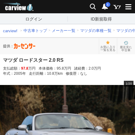
carview!
検索
通知
i
ログイン
ID新規取得
中古車トップ
メーカー一覧
マツダの車種一覧
マツダの
carview!
提供：
お気に入り
最近見た
一覧を見る
中古車
マツダ ロードスター 2.0 RS
支払総額：
97.8
万円
本体価格：
95.8
万円
諸経費：
2.0
万円
年式：
2005
年
走行距離：
10.8
万km
修復歴：
なし
1
/
20