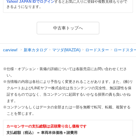
Yahoo! JAPAN IDでログイン
するとお気に入りに登録や複数見積もりがで
きるようになります。
中古車トップへ
新車カタログ
マツダ(MAZDA)
ロードスター
ロードスタ
carview!
※仕様・オプション・装備の詳細については各販売店にお問い合わせくださ
い。
※当情報の内容は各社により予告なく変更されることがあります。また、(株)リ
クルートおよびLINEヤフー株式会社は当コンテンツの完全性、無誤謬性を保
証するものではなく、当コンテンツに起因するいかなる損害の責も負いかね
ます。
※コンテンツもしくはデータの全部または一部を無断で転写、転載、複製する
ことを禁じます。
カーセンサーの支払総額は店頭乗り出し価格です
支払総額（税込） ＝ 車両本体価格＋諸費用