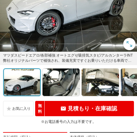
マツダスピードエアロ/各部補強 オートエグゼ吸排気スタビ/アルカンターラINT
弊社オリジナルパーツで補強され、装備充実ですぐお乗りいただける車両で
す。
無
見積もり・在庫確認
料
※お電話番号の入力は不要です。
支払総額（税込）
本体価格（税込）