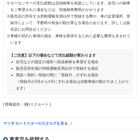
※カーセンサーの支払総額は店頭納車を前提にしています。自宅への納車
をご希望された場合などは、別途納車費用がかかります
※販売店の所在する所轄運輸支局以外で登録する際や、車の定置場所、登
録月によって、手数料や税金の額が異なる場合があります。詳しくは販
売店にお問合せください
※車検の切れた車両の場合、車検を取得するために必要な費用も含まれて
います
【ご注意】以下の場合などで支払総額が変わります
自宅などの指定の場所へ陸送納車を希望する場合
販売店所在地の所轄運輸支局以外で登録する場合
商談～契約～登録の間に「登録月」がずれる場合
（登録月が3月から4月にずれる場合は自動車税の額が大きく上がり
ます）
[ 情報提供：(株)リクルート ]
マツダ ロードスターのカタログを見る
車査定を依頼する