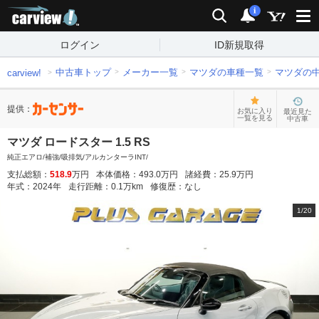
carview!
検索
通知
i
ログイン
ID新規取得
中古車トップ
メーカー一覧
マツダの車種一覧
マツダの
carview!
提供：
お気に入り
最近見た
一覧を見る
中古車
マツダ ロードスター 1.5 RS
純正エアロ/補強/吸排気/アルカンターラINT/
支払総額：
518.9
万円
本体価格：
493.0
万円
諸経費：
25.9
万円
年式：
2024
年
走行距離：
0.1
万km
修復歴：
なし
1
/
20