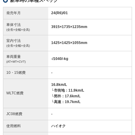
新車時の車種スペック
発売年月
24(R6)/01
車体寸法
3915
×
1735
×
1235
mm
(全長×全幅×全高)
室内寸法
1425
×
1425
×
1055
mm
(全長×全幅×全高)
車両重量
-/1040/-
kg
(AT×MT×CVT)
10・15燃費
-
16.8km/L
└市街地：11.9km/L
WLTC燃費
└郊外：17.6km/L
└高速：19.7km/L
JC08燃費
-
使用燃料
ハイオク