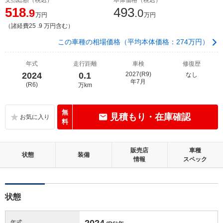
518
493
.9
.0
万円
万円
（諸経費25 .9 万円含む）
この車種の相場価格（平均本体価格：274万円）
年式
走行距離
車検
修復歴
2024
0.1
2027(R9)
なし
年7月
(R6)
万km
無
見積もり・在庫確認
料
販売店
車種
状態
装備
情報
スペック
状態
2024
年式