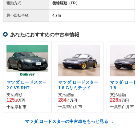
駆動方式
後輪駆動（FR）
最小回転半径
4.7
m
あなたにおすすめの中古車情報
マツダ ロードスター
マツダ ロードスター
マツダ ロード
2.0 VS RHT
1.8 Gリミテッド
1.8
支払総額
支払総額
支払総額
125
284
226
.8
万円
.4
万円
.9
万円
千葉県柏市
千葉県白井市
千葉県白井市
マツダ ロードスターの中古車をもっと見る