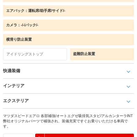
エアバック：運転席/助手席/サイド/-
カメラ：-/-/バック/-
横滑り防止装置
盗難防止装置
アイドリングストップ
快適装備
インテリア
エクステリア
マツダスピードエアロ 各部補強/オートエグゼ吸排気スタビ/アルカンターラINT
弊社オリジナルパーツで補強され、装備充実ですぐお乗りいただける車両で
す。