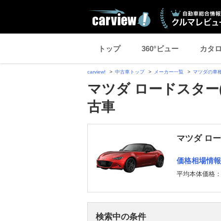
トップ
360°ビュー
カタ
carview!
中古車トップ
メーカー一覧
マツダの車
マツダ ロードスター
古車
マツダ ロ
価格相場情報
平均本体価格
検索中の条件