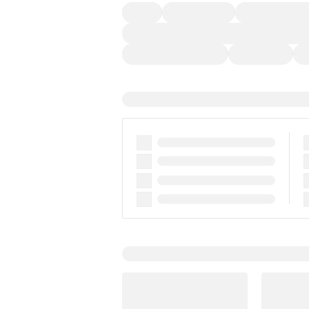
４ＷＤ
定期点検記録簿
ワンオーナーカー
過給機設定モデル（ターボ・スーパーチャージャ
ディスチャージドランプ
支払総顔あり
ク