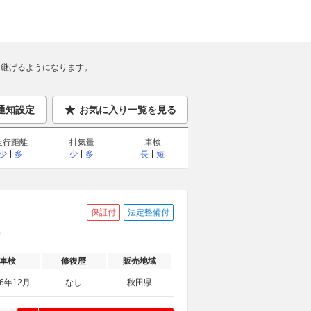
継げるようになります。
通知設定
お気に入り一覧を見る
走行距離
排気量
車検
少
多
少
多
長
短
保証付
法定整備付
ー
車検
修復歴
販売地域
26年12月
なし
秋田県