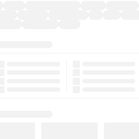
福祉車両
メーカー系販売店取り扱い車
修復歴無し
アルミホイール
ーなど)
CDプレーヤー
カーナビゲーション
ETC
禁煙車
法定整備
ーポンあり
車両品質評価書付
新着車両