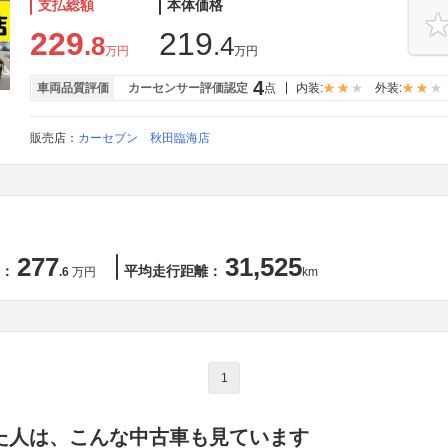
支払総額
本体価格
229
219
.8
.4
万円
万円
4
車両品質評価
カーセンサー評価認定
点
内装:
外装:
販売店：
カーセブン 秋田臨海店
277
31,525
：
平均走行距離：
.6
万円
km
1
た人は、こんな中古車も見ています