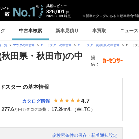
掲載レビュー
326,001
件
時点
※新車カタログのある自動車総合情報
2026.08.09
ログ
中古車検索
新車見積り
車買取
ニュース
種一覧
マツダの中古車
ロードスターの中古車
ロードスター(秋田県)の中古車
ロードス
(秋田県・秋田市)の中
提
供：
ードスター の基本情報
4.7
カタログ情報
277.6
17.2
km/L（WLTC）
：
万円
カタログ燃費：
検索条件の保存・新着通知設定