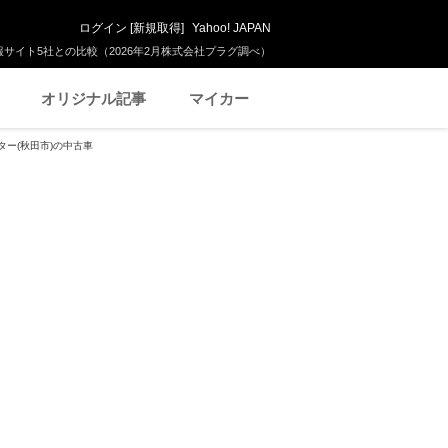
ログイン
[
新規取得
]
Yahoo! JAPAN
サイト5社との比較（2026年2月株式会社プラグ調べ）
オリジナル記事
マイカー
ター(秋田市)の中古車