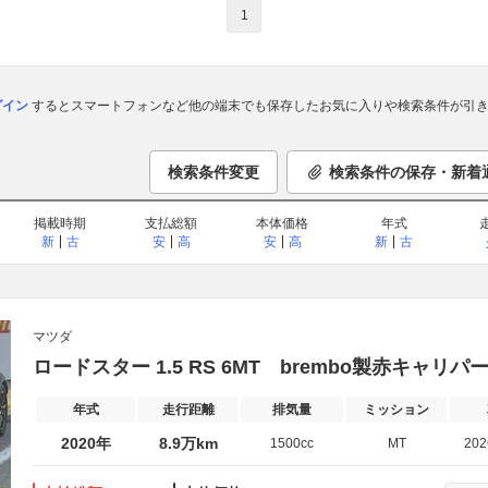
1
ログイン
するとスマートフォンなど他の端末でも保存したお気に入りや検索条件が引き
検索条件変更
検索条件の保存・新着
掲載時期
支払総額
本体価格
年式
新
古
安
高
安
高
新
古
マツダ
ロードスター 1.5 RS 6MT brembo製赤キャリパ
年式
走行距離
排気量
ミッション
2020年
8.9万km
1500cc
MT
20