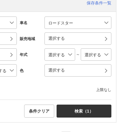
保存条件一覧
車名
選択する
販売地域
～
年式
選択する
色
上限なし
条件クリア
検索（
1
）