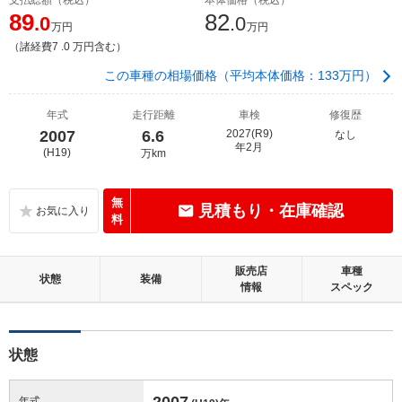
89
82
.0
.0
万円
万円
（諸経費7 .0 万円含む）
この車種の相場価格（平均本体価格：133万円）
年式
走行距離
車検
修復歴
2007
6.6
2027(R9)
なし
年2月
(H19)
万km
無
見積もり・在庫確認
料
販売店
車種
状態
装備
情報
スペック
状態
2007
年式