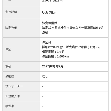
(H19)
年
6.6
走行距離
万km
法定整備付
法定整備
法定12ヶ月点検付※貨物など一部車両は6ヶ月
点検
保証付
詳細については、販売店にご確認ください。
保証
保証期間：1ヶ月
保証距離：1,000km
車検
2027(R9) 年2月
修復歴
なし
ワンオーナー
-
正規輸入車
-
禁煙車
-