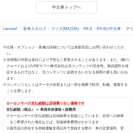
中古車トップへ
新車カタログ
マツダ(MAZDA)
RX-8の中古車
マツ
carview!
RX-8
※仕様・オプション・装備の詳細については各販売店にお問い合わせくださ
い。
※当情報の内容は各社により予告なく変更されることがあります。また、(株)リ
クルートおよびLINEヤフー株式会社は当コンテンツの完全性、無誤謬性を保
証するものではなく、当コンテンツに起因するいかなる損害の責も負いかね
ます。
※コンテンツもしくはデータの全部または一部を無断で転写、転載、複製する
ことを禁じます。
カーセンサーの支払総額は店頭乗り出し価格です
支払総額（税込） ＝ 車両本体価格＋諸費用
※カーセンサーの支払総額は店頭納車を前提にしています。自宅への納車
をご希望された場合などは、別途納車費用がかかります
※販売店の所在する所轄運輸支局以外で登録する際や、車の定置場所、登