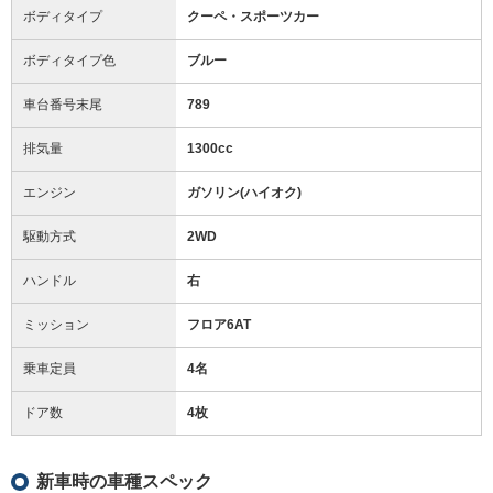
ボディタイプ
クーペ・スポーツカー
ボディタイプ色
ブルー
車台番号末尾
789
排気量
1300cc
エンジン
ガソリン(ハイオク)
駆動方式
2WD
ハンドル
右
ミッション
フロア6AT
乗車定員
4名
ドア数
4枚
新車時の車種スペック