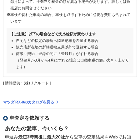
録月によって、手数料や税金の額が異なる場合があります。詳しくは販
売店にお問合せください
※車検の切れた車両の場合、車検を取得するために必要な費用も含まれて
います
【ご注意】以下の場合などで支払総額が変わります
自宅などの指定の場所へ陸送納車を希望する場合
販売店所在地の所轄運輸支局以外で登録する場合
商談～契約～登録の間に「登録月」がずれる場合
（登録月が3月から4月にずれる場合は自動車税の額が大きく上がり
ます）
[ 情報提供：(株)リクルート ]
マツダ RX-8のカタログを見る
車査定を依頼する
あなたの愛車、今いくら？
申込み
最短3時間後
に
最大20社
から愛車の査定結果をWebでお知