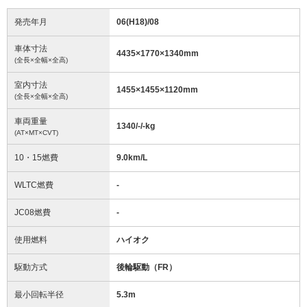
発売年月
06(H18)/08
車体寸法
4435
×
1770
×
1340
mm
(全長×全幅×全高)
室内寸法
1455
×
1455
×
1120
mm
(全長×全幅×全高)
車両重量
1340/-/-
kg
(AT×MT×CVT)
10・15燃費
9.0km/L
WLTC燃費
-
JC08燃費
-
使用燃料
ハイオク
駆動方式
後輪駆動（FR）
最小回転半径
5.3
m