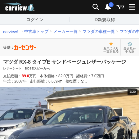
carview!
検索
通知
i
ログイン
ID新規取得
中古車トップ
メーカー一覧
マツダの車種一覧
マツダの
carview!
提供：
お気に入り
最近見た
一覧を見る
中古車
マツダ RX-8 タイプE サンドベージュレザーパッケージ
レザーシート BOSEスピーカー/
支払総額：
89.0
万円
本体価格：
82.0
万円
諸経費：
7.0
万円
年式：
2007
年
走行距離：
6.6
万km
修復歴：
なし
1
/
20