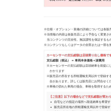
※仕様・オプション・装備の詳細については各販
※当情報の内容は各販売店により予告なく変更され
当コンテンツの完全性、無誤謬性を保証するも
※コンテンツもしくはデータの全部または一部を
カーセンサーの支払総額は店頭乗り出し価格で
支払総額（税込） ＝ 車両本体価格＋諸費用
※カーセンサーの支払総額は店頭納車を前提に
かかります
※販売店の所在する所轄運輸支局以外で登録す
合があります。詳しくは販売店にお問合せく
※車検の切れた車両の場合、車検を取得するた
【ご注意】以下の場合などで支払総額が変わ
自宅などの指定の場所へ陸送納車を希望す
販売店所在地の所轄運輸支局以外で登録す