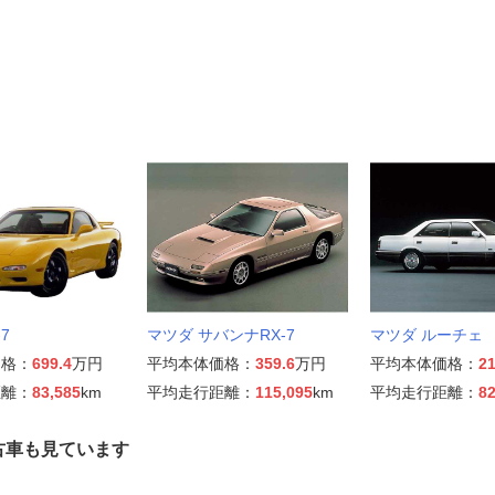
7
マツダ サバンナRX-7
マツダ ルーチェ
価格：
699.4
万円
平均本体価格：
359.6
万円
平均本体価格：
21
距離：
83,585
km
平均走行距離：
115,095
km
平均走行距離：
82
古車も見ています