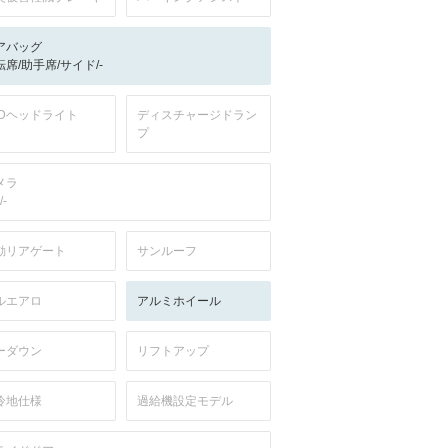
アバッグ
転席/助手席/サイド/-
EDヘッドライト
ディスチャージドラン
プ
メラ
/-
動リアゲート
サンルーフ
ルエアロ
アルミホイール
ーダウン
リフトアップ
冷地仕様
過給機設定モデル