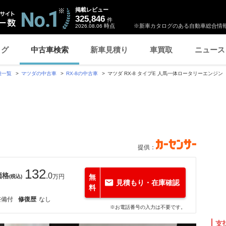
掲載レビュー
325,846
件
時点
※新車カタログのある自動車総合情報
2026.08.06
ログ
中古車検索
新車見積り
車買取
ニュース
種一覧
マツダの中古車
RX-8の中古車
マツダ RX-8 タイプE 人馬一体ロータリーエンジ
提供：
132
価格
.0
万円
無
(税込)
見積もり・在庫確認
料
整備付
修復歴
なし
※お電話番号の入力は不要です。
支