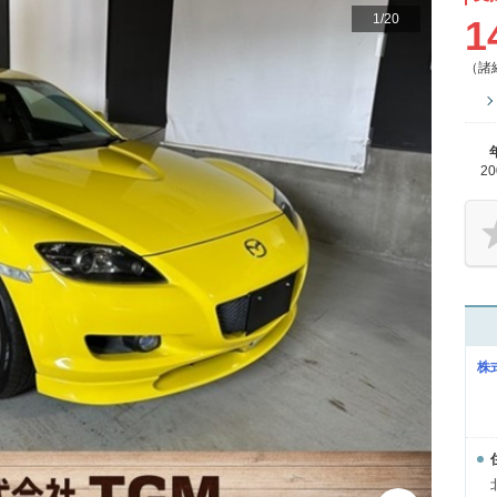
1
/
20
1
（諸
2
株