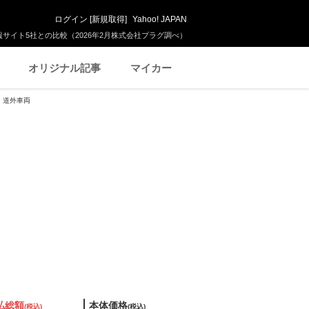
ログイン
[
新規取得
]
Yahoo! JAPAN
サイト5社との比較（2026年2月株式会社プラグ調べ）
オリジナル記事
マイカー
ン 道外車両
払総額
本体価格
(税込)
(税込)