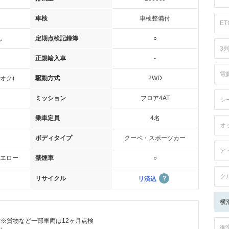
車検
車検整備付
ET
し
定期点検記録簿
○
3
正規輸入車
-
電
オク)
駆動方式
2WD
ミッション
フロア4AT
シ
乗車定員
4名
オ
ボディタイプ
クーペ・スポーツカー
ア
エロー
禁煙車
○
ク
リサイクル
リ済込
横
付※貨物など一部車両は12ヶ月点検
衝