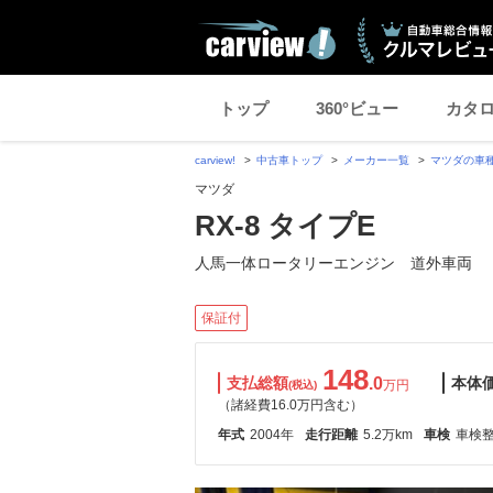
トップ
360°ビュー
カタ
carview!
中古車トップ
メーカー一覧
マツダの車
マツダ
RX-8 タイプE
人馬一体ロータリーエンジン 道外車両
保証付
148
支払総額
.0
本体
万円
(税込)
（諸経費16.0万円含む）
年式
2004年
走行距離
5.2万km
車検
車検