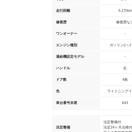
走行距離
5.2万km
修復歴
修復歴な
ワンオーナー
-
エンジン種別
ガソリン(ハイ
過給機設定モデル
-
ハンドル
右
ドア数
4枚
色
ライトニングイ
車台番号末尾
643
法定整備付
法定整備
法定24ヶ月点検