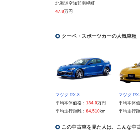
北海道空知郡南幌町
47.8
万円
クーペ・スポーツカーの人気車種
マツダ RX-8
マツダ RX-
平均本体価格：
134.0
万円
平均本体
平均走行距離：
84,510
km
平均走行
この中古車を見た人は、こんな中