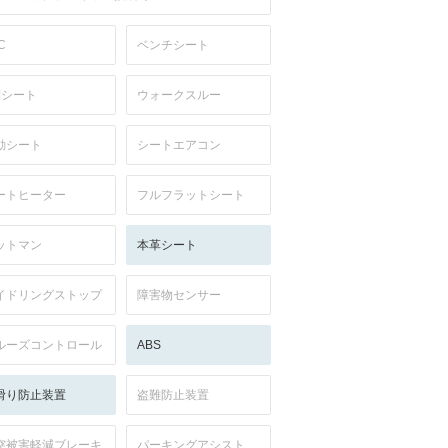
C
ベンチシート
列シート
ウォークスルー
動シート
シートエアコン
ートヒーター
フルフラットシート
ットマン
本革シート
イドリングストップ
障害物センサー
ルーズコントロール
ABS
滑り防止装置
盗難防止装置
突被害軽減ブレーキ
パーキングアシスト