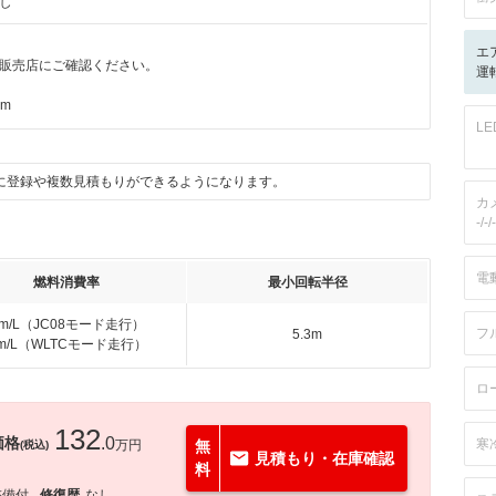
し
エ
販売店にご確認ください。
運
km
L
に登録や複数見積もりができるようになります。
カ
-/-/-
電
燃料消費率
最小回転半径
km/L（JC08モード走行）
フ
5.3m
km/L（WLTCモード走行）
ロ
132
価格
.0
寒
万円
無
(税込)
見積もり・在庫確認
料
整備付
修復歴
なし