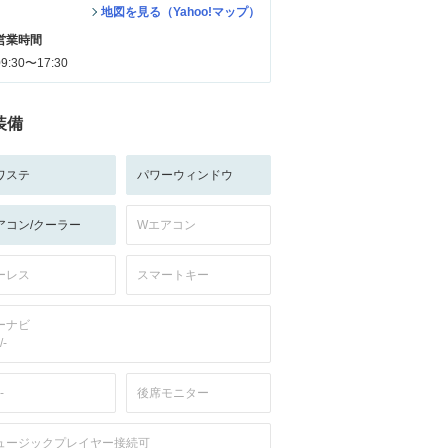
地図を見る（Yahoo!マップ）
営業時間
09:30〜17:30
装備
ワステ
パワーウィンドウ
アコン/クーラー
Wエアコン
ーレス
スマートキー
ーナビ
/-
-
後席モニター
ュージックプレイヤー接続可