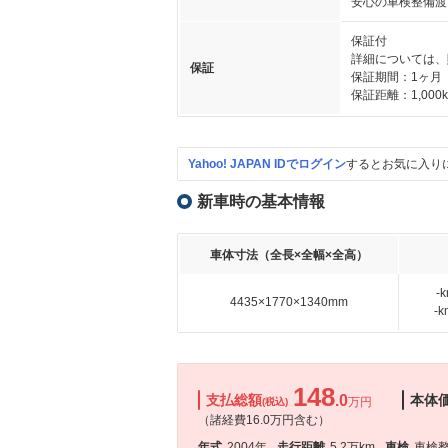
安心の車検整備渡
保証付
詳細については、
保証
保証期間：1ヶ月
保証距離：1,000
Yahoo! JAPAN IDでログイン
するとお気に入り
新車時の基本情報
車体寸法（全長×全幅×全高）
-
4435×1770×1340mm
-
148
支払総額
.0
本体
万円
(税込)
（諸経費16.0万円含む）
年式
2004年
走行距離
5.2万km
車検
車検