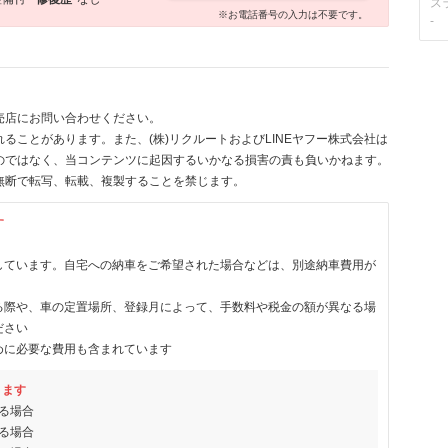
ス
※お電話番号の入力は不要です。
-
売店にお問い合わせください。
ることがあります。また、(株)リクルートおよびLINEヤフー株式会社は
のではなく、当コンテンツに起因するいかなる損害の責も負いかねます。
無断で転写、転載、複製することを禁じます。
す
しています。自宅への納車をご希望された場合などは、別途納車費用が
る際や、車の定置場所、登録月によって、手数料や税金の額が異なる場
ださい
めに必要な費用も含まれています
ります
る場合
る場合