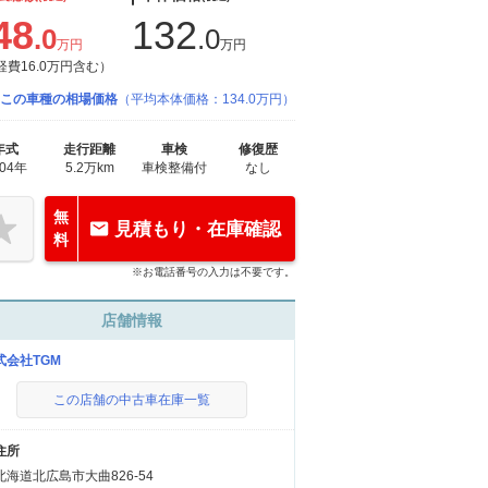
48
132
.0
.0
万円
万円
経費16.0万円含む）
この車種の相場価格
（平均本体価格：134.0万円）
年式
走行距離
車検
修復歴
004年
5.2万km
車検整備付
なし
無
見積もり・在庫確認
料
※お電話番号の入力は不要です。
店舗情報
式会社TGM
この店舗の中古車在庫一覧
住所
北海道北広島市大曲826-54