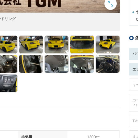
ンドリング
パ
エ
キ
カ
-/-/-
TV:
ミ
排気量
1300cc