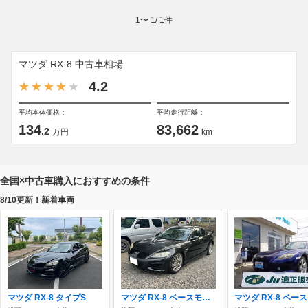
1
〜
1
/
1
件
マツダ RX-8 中古車相場
4.2
平均本体価格：
平均走行距離：
134
83,662
.2
万円
km
全国×中古車購入におすすめの条件
8/10更新！新着車両
マツダ RX-8 タイプS
マツダ RX-8 ベースモデル 社外アルミ R magic製大型リアスポイラーロ