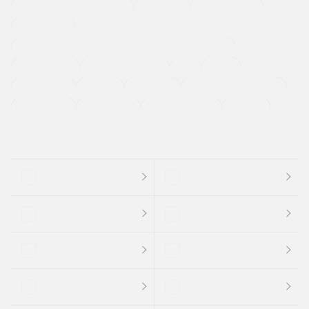
メーカー系販売店取り扱い車
修復歴無し
アルミホイール
寒冷地仕様車
過給機設定モデル（ターボ・スーパーチャージャーなど)
ETC
CDプレーヤー
カーナビゲーション
禁煙車
法定整備付き
保証付き
エアバッグ
ディスチャージドランプ
支払総顔あり
クーポンあり
車両品質評価書付
新着車両