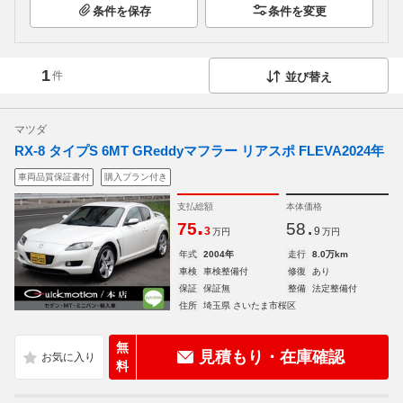
条件を保存
条件を変更
1
件
並び替え
マツダ
RX-8 タイプS 6MT GReddyマフラー リアスポ FLEVA2024年
車両品質保証書付
購入プラン付き
支払総額
本体価格
.
.
75
58
3
9
万円
万円
年式
2004年
走行
8.0万km
車検
車検整備付
修復
あり
保証
保証無
整備
法定整備付
住所
埼玉県 さいたま市桜区
無
見積もり・在庫確認
料