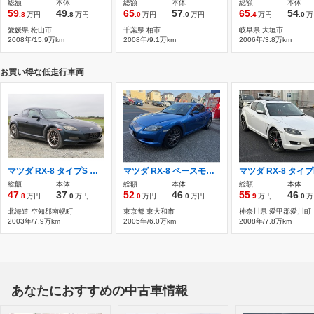
総額
本体
総額
本体
総額
本体
59
49
65
57
65
54
.8
万円
.8
万円
.0
万円
.0
万円
.4
万円
.0
万
愛媛県 松山市
千葉県 柏市
岐阜県 大垣市
2008年/15.9万km
2008年/9.1万km
2006年/3.8万km
お買い得な低走行車両
マツダ RX-8 タイプS 検二年 マニュアル6速 自社
マツダ RX-8 ベースモデル Rマジックマフラー/TEIN
総額
本体
総額
本体
総額
本体
47
37
52
46
55
46
.8
万円
.0
万円
.0
万円
.0
万円
.9
万円
.0
万
北海道 空知郡南幌町
東京都 東大和市
神奈川県 愛甲郡愛川町
2003年/7.9万km
2005年/6.0万km
2008年/7.8万km
あなたにおすすめの中古車情報