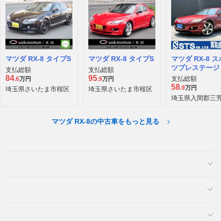
マツダ RX-8 タイプS
マツダ RX-8 タイプS
マツダ RX-8 
ツプレステージ
支払総額
支払総額
テッドII タイプ
84
95
支払総額
.6
万円
.9
万円
58
.9
万円
埼玉県さいたま市桜区
埼玉県さいたま市桜区
埼玉県入間郡三
マツダ RX-8の中古車をもっと見る