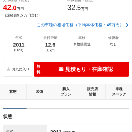
42
32
.0
.5
万円
万円
（諸経費9 .5 万円含む）
この車種の相場価格（平均本体価格：49万円）
年式
走行距離
車検
修復歴
2011
12.6
車検整備無
なし
(H23)
万km
無
見積もり・在庫確認
料
購入
販売店
車種
状態
装備
プラン
情報
スペック
状態
2011
年式