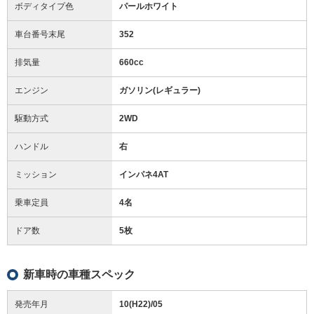
ボディタイプ色
パールホワイト
車台番号末尾
352
排気量
660cc
エンジン
ガソリン(レギュラー)
駆動方式
2WD
ハンドル
右
ミッション
インパネ4AT
乗車定員
4名
ドア数
5枚
新車時の車種スペック
発売年月
10(H22)/05