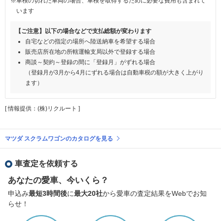
※車検の切れた車両の場合、車検を取得するために必要な費用も含まれて
います
【ご注意】以下の場合などで支払総額が変わります
自宅などの指定の場所へ陸送納車を希望する場合
販売店所在地の所轄運輸支局以外で登録する場合
商談～契約～登録の間に「登録月」がずれる場合
（登録月が3月から4月にずれる場合は自動車税の額が大きく上がり
ます）
[ 情報提供：(株)リクルート ]
マツダ スクラムワゴンのカタログを見る
車査定を依頼する
あなたの愛車、今いくら？
申込み
最短3時間後
に
最大20社
から愛車の査定結果をWebでお知
らせ！