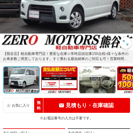
【熊谷店】軽自動車専門店！豊富な在庫☆常時店頭在庫150台程♪様々な条件の
お車多数ご用意しております。すぐ乗れる最短納車のご対応も可！営業時間も
遅くまで営業しております！...
無
見積もり・在庫確認
料
※お電話番号の入力は不要です。
支払総額（税込）
本体価格（税込）