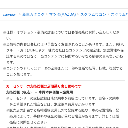
新車カタログ
マツダ(MAZDA)
スクラムワゴン
スクラム
carview!
※仕様・オプション・装備の詳細については各販売店にお問い合わせくださ
い。
※当情報の内容は各社により予告なく変更されることがあります。また、(株)リ
クルートおよびLINEヤフー株式会社は当コンテンツの完全性、無誤謬性を保
証するものではなく、当コンテンツに起因するいかなる損害の責も負いかね
ます。
※コンテンツもしくはデータの全部または一部を無断で転写、転載、複製する
ことを禁じます。
カーセンサーの支払総額は店頭乗り出し価格です
支払総額（税込） ＝ 車両本体価格＋諸費用
※カーセンサーの支払総額は店頭納車を前提にしています。自宅への納車
をご希望された場合などは、別途納車費用がかかります
※販売店の所在する所轄運輸支局以外で登録する際や、車の定置場所、登
録月によって、手数料や税金の額が異なる場合があります。詳しくは販
売店にお問合せください