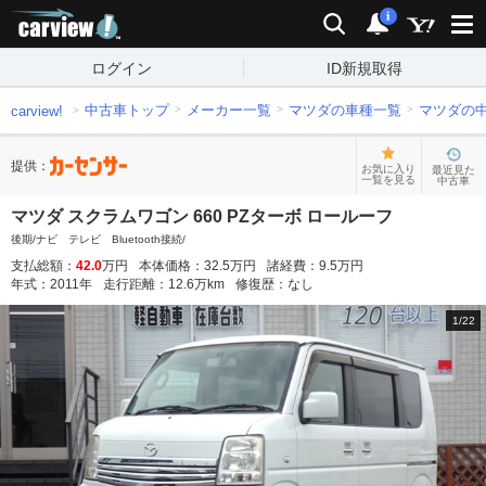
carview!
検索
通知
i
ログイン
ID新規取得
中古車トップ
メーカー一覧
マツダの車種一覧
マツダの
carview!
提供：
お気に入り
最近見た
一覧を見る
中古車
マツダ スクラムワゴン 660 PZターボ ロールーフ
後期/ナビ テレビ Bluetooth接続/
支払総額：
42.0
万円
本体価格：
32.5
万円
諸経費：
9.5
万円
年式：
2011
年
走行距離：
12.6
万km
修復歴：
なし
1
/
22