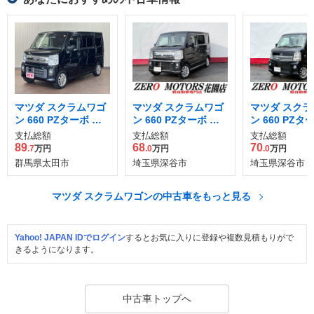
マツダ スクラムワゴ
マツダ スクラムワゴ
マツダ スクラ
ン 660 PZターボ ロ
ン 660 PZターボ ロ
ン 660 PZタ
ールーフ
ールーフ
ペシャルパッ
支払総額
支払総額
支払総額
ロールーフ 4
89
68
70
.7
万円
.0
万円
.0
万円
群馬県太田市
埼玉県深谷市
埼玉県深谷市
マツダ スクラムワゴンの中古車をもっと見る
Yahoo! JAPAN IDでログイン
するとお気に入りに登録や複数見積もりがで
きるようになります。
中古車トップへ