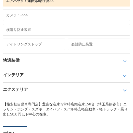
エアバック：運転席/助手席/-/-
カメラ：-/-/-/-
横滑り防止装置
アイドリングストップ
盗難防止装置
快適装備
インテリア
エクステリア
【格安軽自動車専門店】豊富な在庫☆常時店頭在庫150台（埼玉県熊谷市）ニ
ッサン・ホンダ・スズキ・ダイハツ・スバル格安軽自動車・軽トラック・乗り
出し50万円以下中心の在庫。