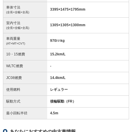
車体寸法
3395
×
1475
×
1795
mm
(全長×全幅×全高)
室内寸法
1305
×
1305
×
1300
mm
(全長×全幅×全高)
車両重量
970/-/-
kg
(AT×MT×CVT)
10・15燃費
15.2km/L
WLTC燃費
-
JC08燃費
14.4km/L
使用燃料
レギュラー
駆動方式
後輪駆動（FR）
最小回転半径
4.5
m
あなたにおすすめの中古車情報