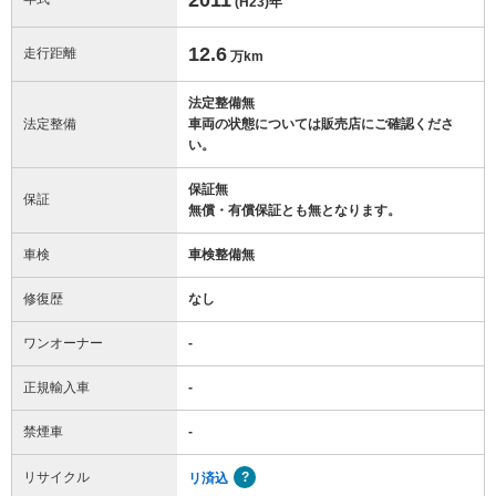
(H23)
年
12.6
走行距離
万km
法定整備無
法定整備
車両の状態については販売店にご確認くださ
い。
保証無
保証
無償・有償保証とも無となります。
車検
車検整備無
修復歴
なし
ワンオーナー
-
正規輸入車
-
禁煙車
-
リサイクル
リ済込