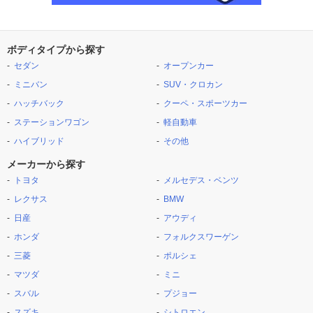
ボディタイプから探す
セダン
オープンカー
ミニバン
SUV・クロカン
ハッチバック
クーペ・スポーツカー
ステーションワゴン
軽自動車
ハイブリッド
その他
メーカーから探す
トヨタ
メルセデス・ベンツ
レクサス
BMW
日産
アウディ
ホンダ
フォルクスワーゲン
三菱
ポルシェ
マツダ
ミニ
スバル
プジョー
スズキ
シトロエン