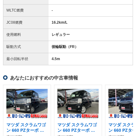
WLTC燃費
-
JC08燃費
16.2km/L
使用燃料
レギュラー
駆動方式
後輪駆動（FR）
最小回転半径
4.5
m
あなたにおすすめの中古車情報
マツダ スクラムワゴ
マツダ スクラムワゴ
マツダ スクラ
ン 660 PZターボ ロ
ン 660 PZターボ ス
ン 660 PZタ
ールーフ 4WD
ペシャルパッケージ
ペシャルパッ