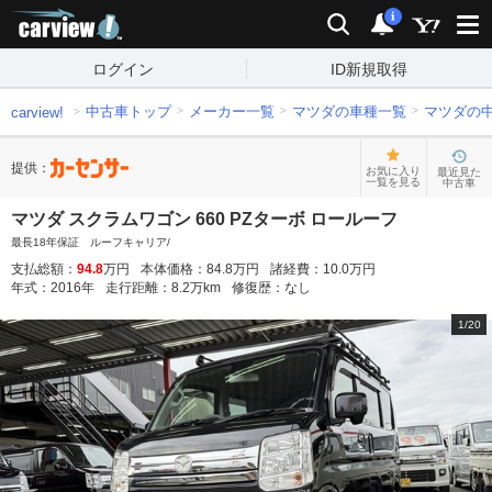
carview!
検索
通知
i
ログイン
ID新規取得
中古車トップ
メーカー一覧
マツダの車種一覧
マツダの
carview!
提供：
お気に入り
最近見た
一覧を見る
中古車
マツダ スクラムワゴン 660 PZターボ ロールーフ
最長18年保証 ルーフキャリア/
支払総額：
94.8
万円
本体価格：
84.8
万円
諸経費：
10.0
万円
年式：
2016
年
走行距離：
8.2
万km
修復歴：
なし
1
/
20