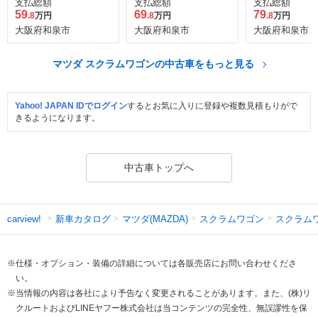
支払総額
支払総額
支払総額
ロールーフ
ロールーフ
59
69
79
.8
万円
.8
万円
.8
万円
大阪府和泉市
大阪府和泉市
大阪府和泉市
マツダ スクラムワゴンの中古車をもっと見る
Yahoo! JAPAN IDでログイン
するとお気に入りに登録や複数見積もりがで
きるようになります。
中古車トップへ
新車カタログ
マツダ(MAZDA)
スクラムワゴン
スクラム
carview!
※仕様・オプション・装備の詳細については各販売店にお問い合わせくださ
い。
※当情報の内容は各社により予告なく変更されることがあります。また、(株)リ
クルートおよびLINEヤフー株式会社は当コンテンツの完全性、無誤謬性を保