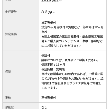
(H28)
年
8.2
走行距離
万km
法定整備付
法定24ヶ月点検付※貨物など一部車両は12ヶ月
点検
法定整備
★国土省認定の認証自社整備・鈑金塗装工場完
備★ご購入後のメンテナンス・車検・修理など
のご相談もしていただけます♪
保証付
詳細については、販売店にご確認ください。
保証期間：12ヶ月
保証距離：無制限
保証
当社では新車から18年内であれば、ご希望に応
じて1年から3年保証をお選びいただけます。12
1部位まで保証されるプラチナ保証をご用意し
ております。
車検
車検整備付
修復歴
なし