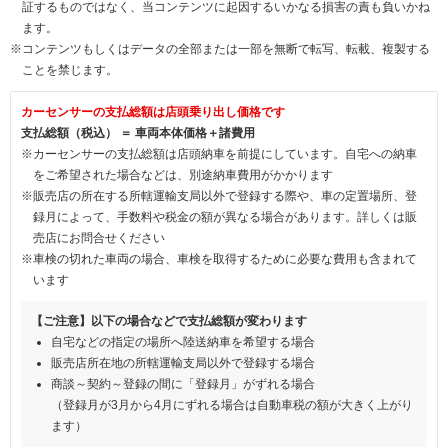
証するものではなく、当コンテンツに起因するいかなる損害の責も負いかね
ます。
※コンテンツもしくはデータの全部または一部を無断で転写、転載、複製する
ことを禁じます。
カーセンサーの支払総額は店頭乗り出し価格です
支払総額（税込） ＝ 車両本体価格＋諸費用
※カーセンサーの支払総額は店頭納車を前提にしています。自宅への納車
をご希望された場合などは、別途納車費用がかかります
※販売店の所在する所轄運輸支局以外で登録する際や、車の定置場所、登
録月によって、手数料や税金の額が異なる場合があります。詳しくは販
売店にお問合せください
※車検の切れた車両の場合、車検を取得するために必要な費用も含まれて
います
【ご注意】以下の場合などで支払総額が変わります
自宅などの指定の場所へ陸送納車を希望する場合
販売店所在地の所轄運輸支局以外で登録する場合
商談～契約～登録の間に「登録月」がずれる場合
（登録月が3月から4月にずれる場合は自動車税の額が大きく上がり
ます）