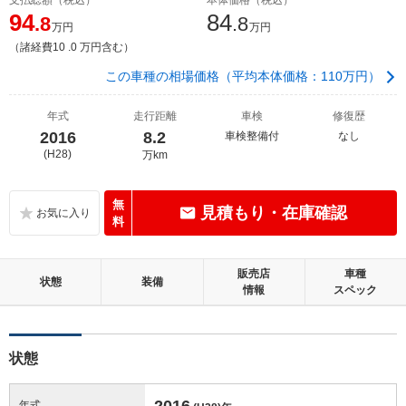
94
84
.8
.8
万円
万円
（諸経費10 .0 万円含む）
この車種の相場価格（平均本体価格：110万円）
年式
走行距離
車検
修復歴
2016
8.2
車検整備付
なし
(H28)
万km
無
見積もり・在庫確認
料
販売店
車種
状態
装備
情報
スペック
状態
2016
年式