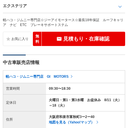
エクステリア
軽ハコ・ジムニー専門店☆ジーアイモータース☆最長18年保証 ルーフキャリ
ア ナビ ETC ブレーキサポートステム
無
見積もり・在庫確認
料
中古車販売店情報
軽ハコ・ジムニー専門店 GI MOTORS
営業時間
09:30〜18:30
火曜日・第1・第3水曜 お盆休み 8/11（火）
定休日
～18（火）
大阪府和泉市富秋町3ー2ー40
住所
地図を見る（Yahoo!マップ）