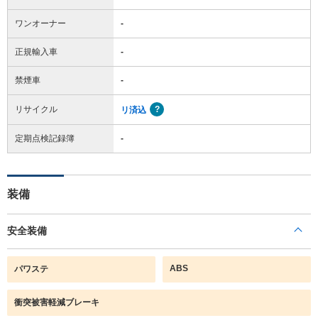
ワンオーナー
-
正規輸入車
-
禁煙車
-
リサイクル
リ済込
定期点検記録簿
-
装備
安全装備
ABS
パワステ
衝突被害軽減ブレーキ