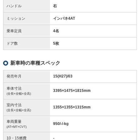
ハンドル
右
ミッション
インパネ4AT
乗車定員
4名
ドア数
5枚
新車時の車種スペック
発売年月
15(H27)/03
車体寸法
3395
×
1475
×
1815
mm
(全長×全幅×全高)
室内寸法
1355
×
1355
×
1315
mm
(全長×全幅×全高)
車両重量
950/-/-
kg
(AT×MT×CVT)
10・15燃費
-