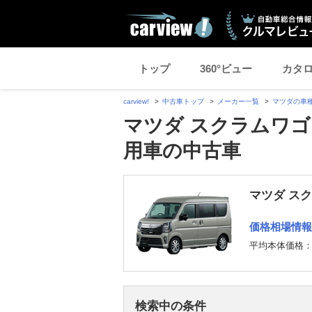
トップ
360°ビュー
カタ
carview!
中古車トップ
メーカー一覧
マツダの車
マツダ スクラムワゴ
用車の中古車
マツダ ス
価格相場情報
平均本体価格
検索中の条件