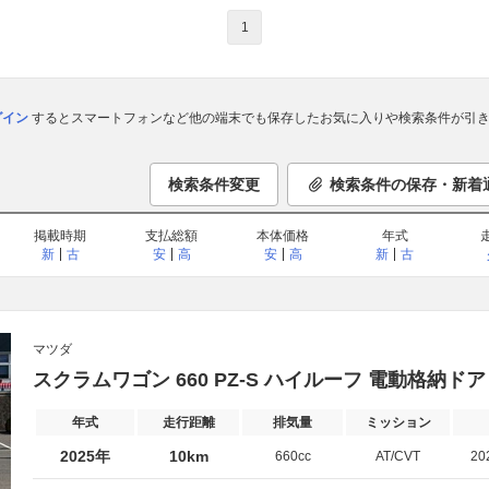
1
ログイン
するとスマートフォンなど他の端末でも保存したお気に入りや検索条件が引き
検索条件変更
検索条件の保存・新着
掲載時期
支払総額
本体価格
年式
新
古
安
高
安
高
新
古
マツダ
スクラムワゴン 660 PZ-S ハイルーフ 電動格納
年式
走行距離
排気量
ミッション
2025年
10km
660cc
AT/CVT
20