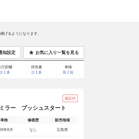
継げるようになります。
通知設定
お気に入り一覧を見る
走行距離
排気量
車検
少
多
少
多
長
短
保証付
ドアミラー プッシュスタート
車検
修復歴
販売地域
28年8月
なし
広島県