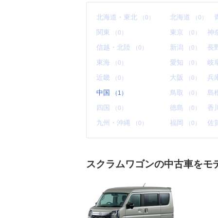
北海道・東北
北海道
（0）
（0）
関東
東京
神
（0）
（0）
信越・北陸
新潟
長
（0）
（0）
東海
愛知
岐
（0）
（0）
近畿
大阪
兵
（0）
（0）
中国
鳥取
島
（1）
（0）
四国
徳島
香
（0）
（0）
九州・沖縄
福岡
佐
（0）
（0）
スクラムワゴンの中古車をモ