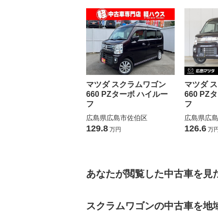
マツダ スクラムワゴン
マツダ 
660 PZターボ ハイルー
660 P
フ
フ
広島県広島市佐伯区
広島県広
129.8
126.6
万円
万
あなたが閲覧した中古車を見
スクラムワゴンの中古車を地