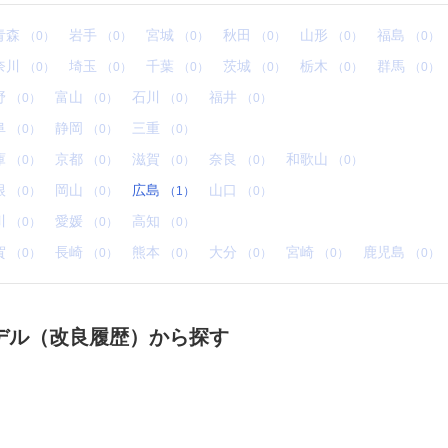
青森
岩手
宮城
秋田
山形
福島
（0）
（0）
（0）
（0）
（0）
（0）
奈川
埼玉
千葉
茨城
栃木
群馬
（0）
（0）
（0）
（0）
（0）
（0）
野
富山
石川
福井
（0）
（0）
（0）
（0）
阜
静岡
三重
（0）
（0）
（0）
庫
京都
滋賀
奈良
和歌山
（0）
（0）
（0）
（0）
（0）
根
岡山
広島
山口
（0）
（0）
（1）
（0）
川
愛媛
高知
（0）
（0）
（0）
賀
長崎
熊本
大分
宮崎
鹿児島
（0）
（0）
（0）
（0）
（0）
（0）
デル（改良履歴）から探す