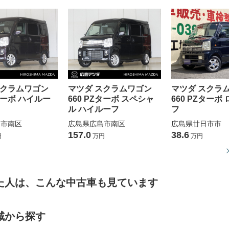
スクラムワゴン
マツダ スクラムワゴン
マツダ スクラ
Zターボ ハイルー
660 PZターボ スペシャ
660 PZターボ
ル ハイルーフ
フ
島市南区
広島県広島市南区
広島県廿日市市
157.0
38.6
円
万円
万円
た人は、こんな中古車も見ています
域から探す