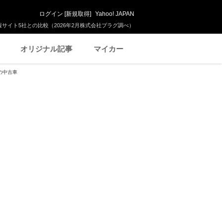
ログイン
[
新規取得
]
Yahoo! JAPAN
サイト5社との比較（2026年2月株式会社プラグ調べ）
オリジナル記事
マイカー
の中古車