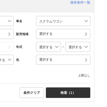
保存条件一覧
車名
選択する
販売地域
～
年式
選択する
色
上限なし
条件クリア
検索（
1
）