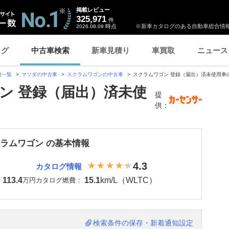
掲載レビュー
325,971
件
時点
※新車カタログのある自動車総合情報
2026.08.09
ログ
中古車検索
新車見積り
車買取
ニュース
種一覧
マツダの中古車
スクラムワゴンの中古車
スクラムワゴン 登録（届出）済未使用車
ン 登録（届出）済未使
提
供：
クラムワゴン の基本情報
4.3
カタログ情報
113.4
15.1
km/L（WLTC）
：
万円
カタログ燃費：
検索条件の保存・新着通知設定