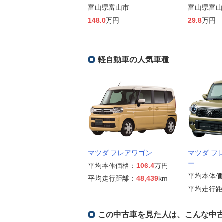
富山県富山市
富山県富
148.0
万円
29.8
万円
軽自動車の人気車種
マツダ フレアワゴン
マツダ フ
ー
平均本体価格：
106.4
万円
平均本体
平均走行距離：
48,439
km
平均走行
この中古車を見た人は、こんな中