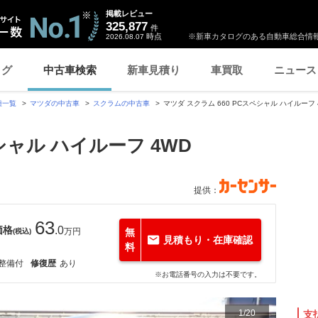
掲載レビュー
325,877
件
時点
※新車カタログのある自動車総合情報
2026.08.07
ログ
中古車検索
新車見積り
車買取
ニュース
種一覧
マツダの中古車
スクラムの中古車
マツダ スクラム 660 PCスペシャル ハイルー
シャル ハイルーフ 4WD
提供：
63
価格
.0
万円
無
(税込)
見積もり・在庫確認
料
整備付
修復歴
あり
※お電話番号の入力は不要です。
1
/
20
支