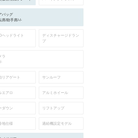
アバッグ
席/助手席/-/-
EDヘッドライト
ディスチャージドラン
プ
メラ
/-
動リアゲート
サンルーフ
ルエアロ
アルミホイール
ーダウン
リフトアップ
冷地仕様
過給機設定モデル