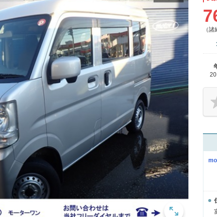
7
（諸
2
m