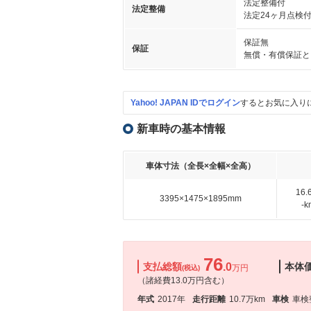
法定整備付
法定整備
法定24ヶ月点検
保証無
保証
無償・有償保証と
Yahoo! JAPAN IDでログイン
するとお気に入り
新車時の基本情報
車体寸法（全長×全幅×全高）
16
3395×1475×1895mm
-
76
支払総額
.0
本体
万円
(税込)
（諸経費13.0万円含む）
年式
2017年
走行距離
10.7万km
車検
車検