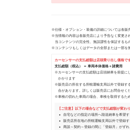
※仕様・オプション・装備の詳細については各販
※当情報の内容は各販売店により予告なく変更され
当コンテンツの完全性、無誤謬性を保証するも
※コンテンツもしくはデータの全部または一部を
カーセンサーの支払総額は店頭乗り出し価格で
支払総額（税込） ＝ 車両本体価格＋諸費用
※カーセンサーの支払総額は店頭納車を前提に
かかります
※販売店の所在する所轄運輸支局以外で登録す
合があります。詳しくは販売店にお問合せく
※車検の切れた車両の場合、車検を取得するた
【ご注意】以下の場合などで支払総額が変わ
自宅などの指定の場所へ陸送納車を希望す
販売店所在地の所轄運輸支局以外で登録す
商談～契約～登録の間に「登録月」がずれ