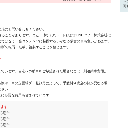
ス
両
売店にお問い合わせください。
ることがあります。また、(株)リクルートおよびLINEヤフー株式会社は
のではなく、当コンテンツに起因するいかなる損害の責も負いかねます。
無断で転写、転載、複製することを禁じます。
す
しています。自宅への納車をご希望された場合などは、別途納車費用が
る際や、車の定置場所、登録月によって、手数料や税金の額が異なる場
ださい
めに必要な費用も含まれています
ります
る場合
る場合
る場合