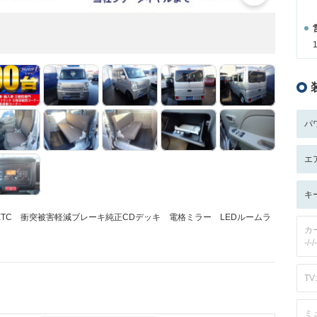
パ
エ
キ
TC 衝突被害軽減ブレーキ純正CDデッキ 電格ミラー LEDルームラ
カ
-/-/-
TV:
ミ