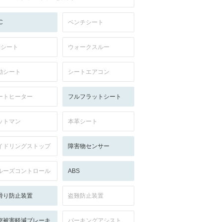
C
ベンチシート
列シート
ウォークスルー
動シート
シートエアコン
ートヒーター
フルフラットシート
ットマン
本革シート
イドリングストップ
障害物センサー
ルーズコントロール
ABS
滑り防止装置
盗難防止装置
突被害軽減ブレーキ
パーキングアシスト