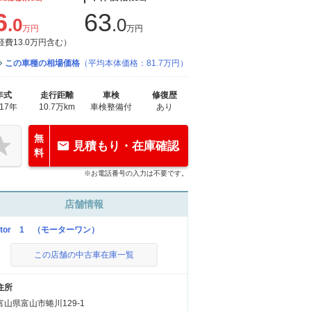
6
63
.0
.0
万円
万円
経費13.0万円含む）
この車種の相場価格
（平均本体価格：81.7万円）
年式
走行距離
車検
修復歴
017年
10.7万km
車検整備付
あり
無
見積もり・在庫確認
料
※お電話番号の入力は不要です。
店舗情報
otor 1 （モーターワン）
この店舗の中古車在庫一覧
住所
富山県富山市蜷川129-1