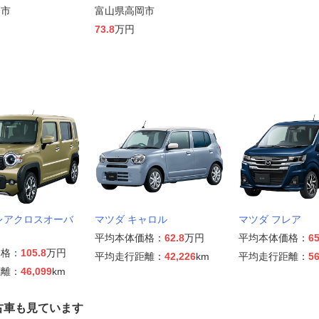
山市
富山県高岡市
73.8
万円
レアクロスオーバ
マツダ キャロル
マツダ フレア
平均本体価格：
62.8
万円
平均本体価格：
65
価格：
105.8
万円
平均走行距離：
42,226
km
平均走行距離：
56
距離：
46,099
km
古車も見ています