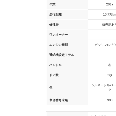
年式
2017
走行距離
10.7万k
修復歴
修復歴あ
ワンオーナー
-
エンジン種別
ガソリン(レギ
過給機設定モデル
-
ハンドル
右
ドア数
5枚
シルキーシルバー
色
ク
車台番号末尾
990