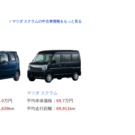
マツダ スクラムの中古車情報をもっと見る
マツダ スクラム
.0
万円
平均本体価格：
69.7
万円
,639
km
平均走行距離：
69,911
km