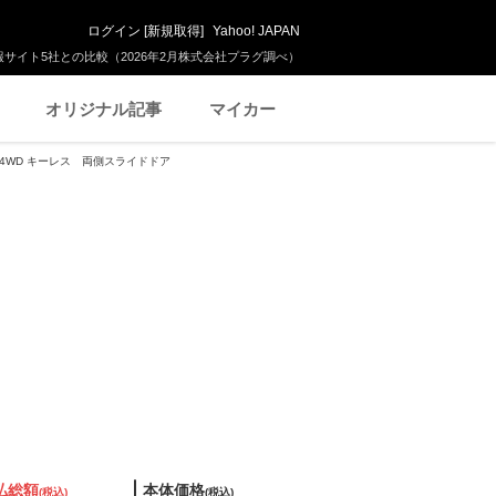
ログイン
[
新規取得
]
Yahoo! JAPAN
サイト5社との比較（2026年2月株式会社プラグ調べ）
オリジナル記事
マイカー
フ 4WD キーレス 両側スライドドア
払総額
本体価格
(税込)
(税込)