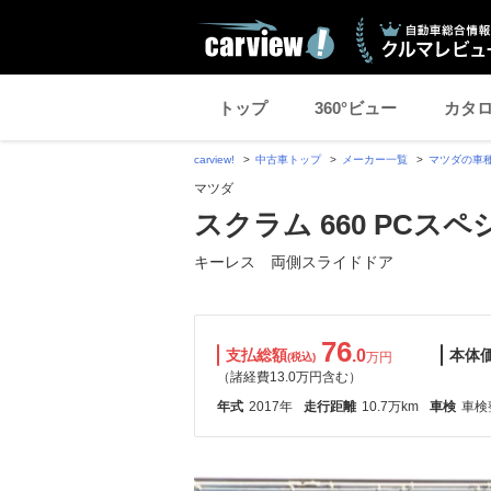
トップ
360°ビュー
カタ
carview!
中古車トップ
メーカー一覧
マツダの車
マツダ
スクラム 660 PCスペ
キーレス 両側スライドドア
76
支払総額
.0
本体
万円
(税込)
（諸経費13.0万円含む）
年式
2017年
走行距離
10.7万km
車検
車検