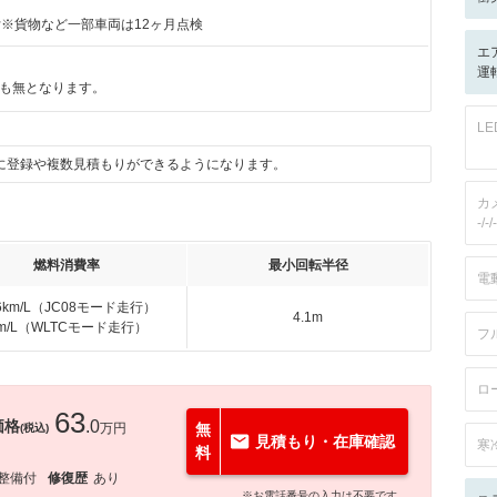
付※貨物など一部車両は12ヶ月点検
エ
運転
も無となります。
L
に登録や複数見積もりができるようになります。
カ
-/-/-
燃料消費率
最小回転半径
電
.6km/L（JC08モード走行）
4.1m
km/L（WLTCモード走行）
フ
ロ
63
価格
.0
万円
無
(税込)
見積もり・在庫確認
寒
料
整備付
修復歴
あり
※お電話番号の入力は不要です。