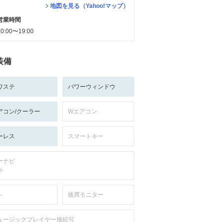
地図を見る（Yahoo!マップ）
営業時間
10:00〜19:00
装備
ワステ
パワーウィンドウ
アコン/クーラー
Wエアコン
ーレス
スマートキー
ーナビ
/-
-
後席モニター
ュージックプレイヤー接続可