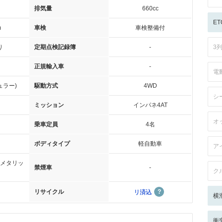
排気量
660cc
ET
m
車検
車検整備付
り
定期点検記録簿
-
3
正規輸入車
-
電
ュラー)
駆動方式
4WD
シ
ミッション
インパネ4AT
オ
乗車定員
4名
ボディタイプ
軽自動車
ア
メタリッ
禁煙車
-
ク
リサイクル
リ済込
横
衝