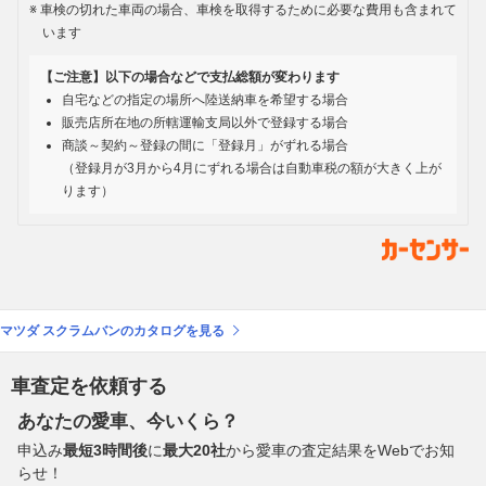
車検の切れた車両の場合、車検を取得するために必要な費用も含まれて
います
【ご注意】以下の場合などで支払総額が変わります
自宅などの指定の場所へ陸送納車を希望する場合
販売店所在地の所轄運輸支局以外で登録する場合
商談～契約～登録の間に「登録月」がずれる場合
（登録月が3月から4月にずれる場合は自動車税の額が大きく上が
ります）
マツダ スクラムバンのカタログを見る
車査定を依頼する
あなたの愛車、今いくら？
申込み
最短3時間後
に
最大20社
から愛車の査定結果をWebでお知
らせ！