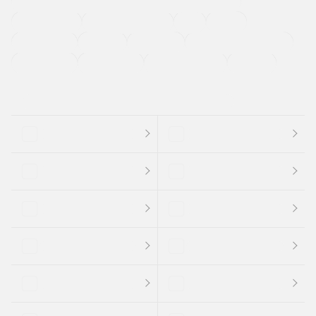
過給機設定モデル（ターボ・スーパーチャージャーなど)
ETC
CDプレーヤー
カーナビゲーション
禁煙車
法定整備付き
保証付き
エアバッグ
ディスチャージドランプ
支払総顔あり
クーポンあり
車両品質評価書付
新着車両