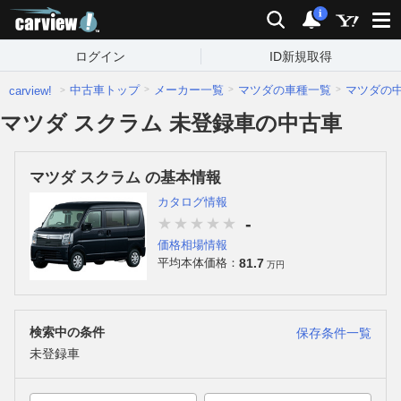
carview!
検索
通知
i
ログイン
ID新規取得
中古車トップ
メーカー一覧
マツダの車種一覧
マツダの
carview!
マツダ スクラム 未登録車の中古車
マツダ スクラム の基本情報
カタログ情報
-
価格相場情報
81.7
平均本体価格：
万円
検索中の条件
保存条件一覧
未登録車