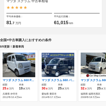
マツダ スクラム 中古車相場
平均本体価格：
平均走行距離：
81
61,015
.7
万円
km
全国×中古車購入におすすめの条件
8/9更新！新着車両
マツダ スクラム 660 PA ハイルーフ 集中ドア ハイルーフ
マツダ スクラム 660 バスター ハイルーフ バスター 両側スライドドア 分割リアシート
総額
本体
総額
本体
総額
本体
25
19
30
25
32
25
.8
万円
.8
万円
.8
万円
.8
万円
.0
万円
.0
万
兵庫県 伊丹市
愛知県 豊田市
福岡県 福岡市西区
2012年/10.4万km
2014年/17.3万km
2008年/18.5万km