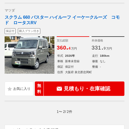
マツダ
スクラム 660 バスター ハイルーフ イーケークルーズ コモ
ド ロータスRV
保証付
購入プラン付き
支払総額
本体価格
.
.
360
331
4
9
万円
万円
年式
2026年
走行
180km
車検
新車未登録
修復
なし
保証
保証付
整備
-
住所
大阪府 泉北郡忠岡町
無
見積もり・在庫確認
料
1
〜
2
/
2
件