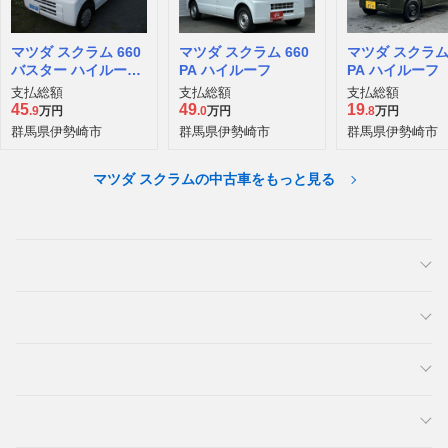
大阪府 大阪狭山市
静岡県 静岡市葵区
大阪府 寝屋川市
2024年/0.3万km
2024年/0.9万km
2025年/0.4万km
マツダ スクラム 660
マツダ スクラム 660
マツダ スクラム 
バスター ハイルーフ
PA ハイルーフ
PA ハイルーフ
5AGS車
支払総額
支払総額
支払総額
45
49
19
.9
万円
.0
万円
.8
万円
群馬県伊勢崎市
群馬県伊勢崎市
群馬県伊勢崎市
マツダ スクラムの中古車をもっと見る