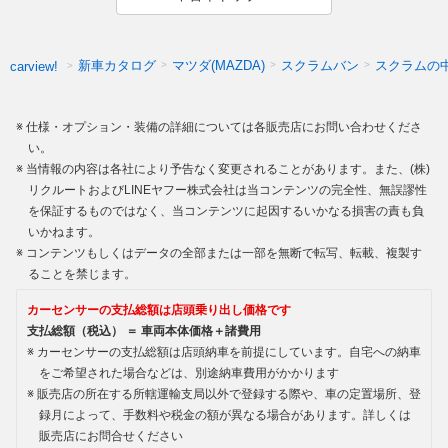
新車カタログ
マツダ(MAZDA)
スクラムバン
スクラムの
carview!
仕様・オプション・装備の詳細については各販売店にお問い合わせくださ
い。
当情報の内容は各社により予告なく変更されることがあります。また、(株)
リクルートおよびLINEヤフー株式会社は当コンテンツの完全性、無誤謬性
を保証するものではなく、当コンテンツに起因するいかなる損害の責も負
いかねます。
コンテンツもしくはデータの全部または一部を無断で転写、転載、複製す
ることを禁じます。
カーセンサーの支払総額は店頭乗り出し価格です
支払総額（税込） ＝ 車両本体価格＋諸費用
カーセンサーの支払総額は店頭納車を前提にしています。自宅への納車
をご希望された場合などは、別途納車費用がかかります
販売店の所在する所轄運輸支局以外で登録する際や、車の定置場所、登
録月によって、手数料や税金の額が異なる場合があります。詳しくは
販売店にお問合せください