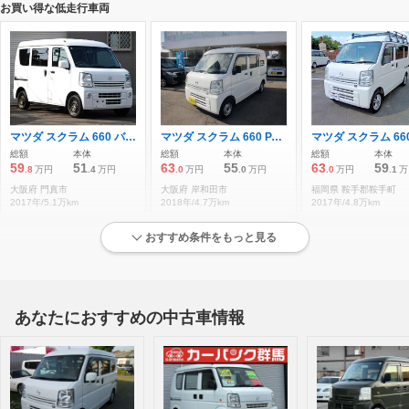
お買い得な低走行車両
マツダ スクラム 660 バスター ハイルーフ 5AGS車 社外ナビ バックカメラ 衝突軽減ブレーキ E
マツダ スクラム 660 PA ハイルーフ ワンオーナー 純正CDオーディオ
総額
本体
総額
本体
総額
本体
59
51
63
55
63
59
.8
万円
.4
万円
.0
万円
.0
万円
.0
万円
.1
万
大阪府 門真市
大阪府 岸和田市
福岡県 鞍手郡鞍手町
2017年/5.1万km
2018年/4.7万km
2017年/4.8万km
おすすめ条件をもっと見る
状態が良い低走行車両
あなたにおすすめの中古車情報
マツダ スクラム 660 PC ハイルーフ 5速マニュアル 2DINオーディオ
マツダ スクラム 660 PC ハイルーフ
マツダ スクラム PC
総額
本体
総額
本体
総額
本体
107
99
121
113
137
129
.9
万円
.8
万円
.0
万円
.9
万円
.6
万円
.8