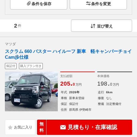
条件を保存
条件を変更
2
件
並び替え
マツダ
スクラム 660 バスター ハイルーフ 新車 軽キャンパーチョイ
Cam歩仕様
保証付
購入プラン付き
支払総額
本体価格
.
.
205
198
0
0
万円
万円
年式
2026年
走行
6km
車検
新車未登録
修復
なし
保証
保証付
整備
法定整備付
住所
群馬県 伊勢崎市
無
見積もり・在庫確認
料