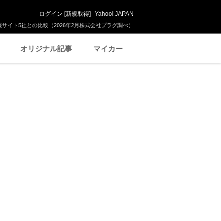
ログイン
[
新規取得
]
Yahoo! JAPAN
サイト5社との比較（2026年2月株式会社プラグ調べ）
オリジナル記事
マイカー