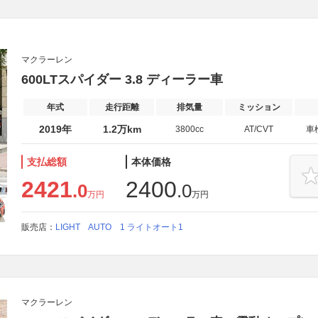
マクラーレン
600LTスパイダー 3.8 ディーラー車
年式
走行距離
排気量
ミッション
2019年
1.2万km
3800cc
AT/CVT
車
支払総額
本体価格
2421
2400
.0
.0
万円
万円
販売店：
LIGHT AUTO 1 ライトオート1
マクラーレン