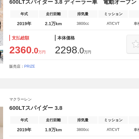
600LTスパイダー 3.8 ディーラー車 電動オープン
年式
走行距離
排気量
ミッション
2019年
2.1万km
3800cc
AT/CVT
車
支払総額
本体価格
2360
2298
.0
.0
万円
万円
販売店：
PRIZE
マクラーレン
600LTスパイダー 3.8
年式
走行距離
排気量
ミッション
2019年
1.9万km
3800cc
AT/CVT
車