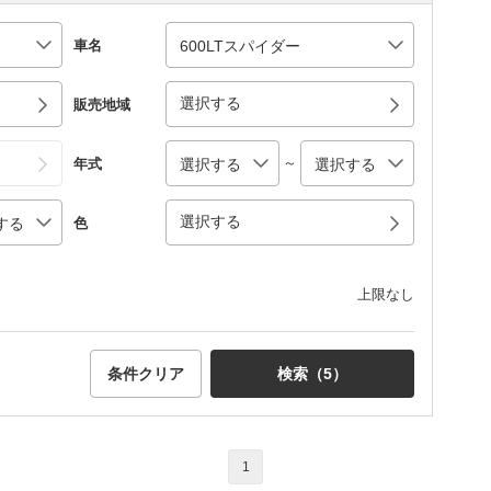
車名
選択する
販売地域
～
年式
選択する
色
上限なし
条件クリア
検索（
5
）
1