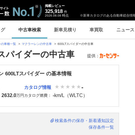
掲載レビュー
325,918
件
時点
※新車カタログのある自動車総合情報
2026.08.08
ログ
中古車検索
新車見積り
車買取
ニュース
ンの車種一覧
マクラーレンの中古車
600LTスパイダーの中古車
LTスパイダーの中古車
提供：
 600LTスパイダー の基本情報
-
カタログ情報
2632.0
-
km/L（WLTC）
：
万円
カタログ燃費：
検索条件の保存・新着通知設定
保存条件一覧