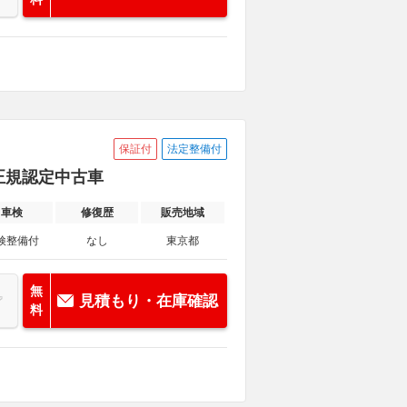
保証付
法定整備付
京 正規認定中古車
車検
修復歴
販売地域
検整備付
なし
東京都
無
見積もり・在庫確認
料