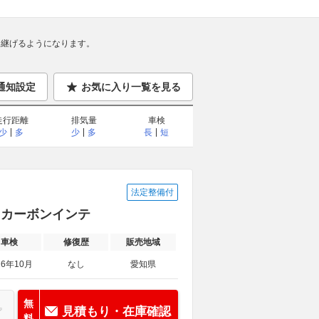
継げるようになります。
通知設定
お気に入り一覧を見る
走行距離
排気量
車検
少
多
少
多
長
短
法定整備付
ト カーボンインテ
車検
修復歴
販売地域
26年10月
なし
愛知県
無
見積もり・在庫確認
料