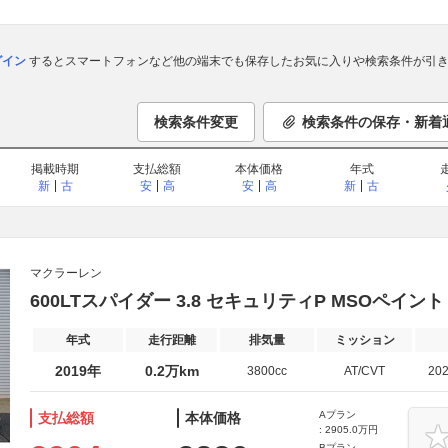
ログイン
するとスマートフォンなど他の端末でも保存したお気に入りや検索条件が引き
検索条件変更
検索条件の保存・新着
掲載時期
支払総額
本体価格
年式
新
古
安
高
安
高
新
古
マクラーレン
600LTスパイダー 3.8 セキュリティP MSOペイン
年式
走行距離
排気量
ミッション
2019年
0.2万km
3800cc
AT/CVT
20
Aプラン
支払総額
本体価格
: 2905.0万円
Bプラン