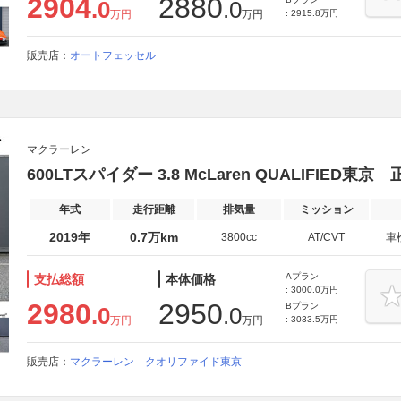
2904
2880
.0
.0
万円
万円
: 2915.8万円
販売店：
オートフェッセル
マクラーレン
600LTスパイダー 3.8 McLaren QUALIFIED東
年式
走行距離
排気量
ミッション
2019年
0.7万km
3800cc
AT/CVT
車
Aプラン
支払総額
本体価格
: 3000.0万円
2980
2950
Bプラン
.0
.0
万円
万円
: 3033.5万円
販売店：
マクラーレン クオリファイド東京