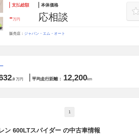
支払総額
本体価格
-
応相談
万円
販売店：
ジャパン・エム・オート
ー
632
12,200
平均走行距離：
.0
万円
km
1
ン 600LTスパイダー の中古車情報