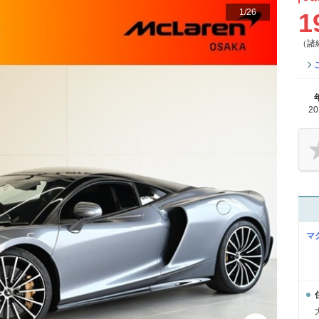
1
/
26
1
（諸
2
マ