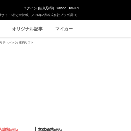
ログイン
[
新規取得
]
Yahoo! JAPAN
サイト5社との比較（2026年2月株式会社プラグ調べ）
オリジナル記事
マイカー
カリティパック/ 車両リフト
払総額
本体価格
(税込)
(税込)