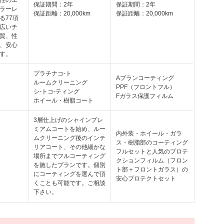
任のエ
保証期間：2年
保証期間：2年
ラーレ
保証距離：20,000km
保証距離：20,000km
る77項
広いチ
質、性
、安心
す。
プラチナコ-ト
Aプランコーティング
ルームクリーニング
PPF（フロントフル）
シ-トコ-ティング
Fガラス保護フィルム
ホイール・樹脂コート
3層仕上げのシャインプレ
ミアムコートを始め、ルー
内外装・ホイール・ガラ
ムクリーニング後のインテ
ス・樹脂部のコーティング
リアコート、その他細かな
フルセットと人気のプロテ
場所までフルコーティング
クションフィルム（フロン
を施したプランです。個別
ト部＋フロントガラス）の
にコーティングを選んで頂
安心プロテクトセット
くことも可能です。ご相談
下さい。