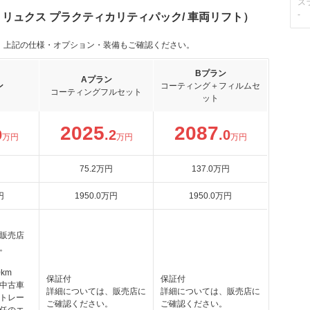
ス
-
 リュクス プラクティカリティパック/ 車両リフト）
。上記の仕様・オプション・装備もご確認ください。
Bプラン
Aプラン
ン
コーティング＋フィルムセ
コーティングフルセット
ット
2025
2087
0
.2
.0
万円
万円
万円
75
.2
万円
137
.0
万円
円
1950
.0
万円
1950
.0
万円
販売店
。
km
保証付
保証付
中古車
詳細については、販売店に
詳細については、販売店に
トレー
ご確認ください。
ご確認ください。