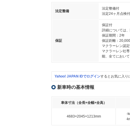
法定整備付
法定整備
法定24ヶ月点検
保証付
詳細については、
保証期間：2年
保証
保証距離：20,000
マクラーレン認定
マクラーレン社専
能、全てにおいて
Yahoo! JAPAN IDでログイン
するとお気に入り
新車時の基本情報
車体寸法（全長×全幅×全高）
-
4683×2045×1213mm
-