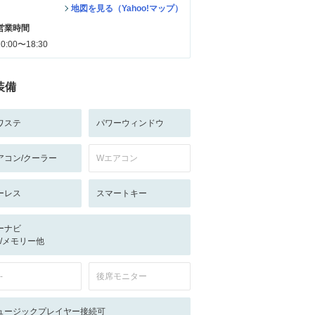
地図を見る（Yahoo!マップ）
営業時間
10:00〜18:30
装備
ワステ
パワーウィンドウ
アコン/クーラー
Wエアコン
ーレス
スマートキー
ーナビ
-/-/メモリー他
-
後席モニター
ュージックプレイヤー接続可