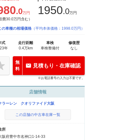
980
1950
.0
.0
万円
万円
経費30.0万円含む）
この車種の相場価格
（平均本体価格：1998.0万円）
年式
走行距離
車検
修復歴
023年
0.4万km
車検整備付
なし
無
見積もり・在庫確認
料
※お電話番号の入力は不要です。
店舗情報
クラーレン クオリファイド大阪
この店舗の中古車在庫一覧
住所
大阪府豊中市名神口1-14-33