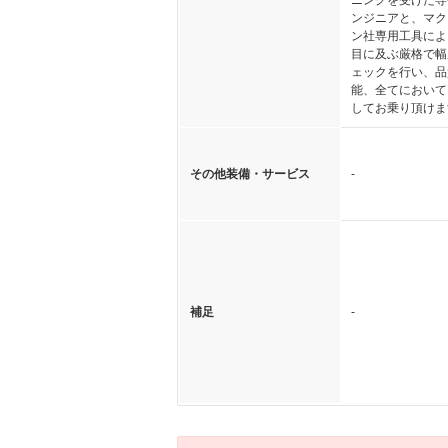
ニングを受けた専
ンジニアと、マク
ン社専用工具によ
目に及ぶ厳格で幅
ェックを行い、品
能、全てにおいて
してお乗り頂けま
その他装備・サービス
-
補足
-