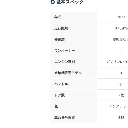
基本スペック
年式
2023
走行距離
0.4万km
修復歴
修復歴な
ワンオーナー
-
エンジン種別
ガソリン(ハイ
過給機設定モデル
○
ハンドル
右
ドア数
2枚
色
アンスラサ
車台番号末尾
348