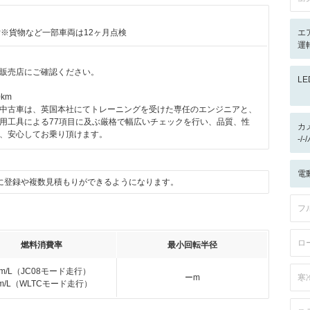
付※貨物など一部車両は12ヶ月点検
エ
運
販売店にご確認ください。
L
km
中古車は、英国本社にてトレーニングを受けた専任のエンジニアと、
用工具による77項目に及ぶ厳格で幅広いチェックを行い、品質、性
カ
、安心してお乗り頂けます。
-/
電
に登録や複数見積もりができるようになります。
フ
ロ
燃料消費率
最小回転半径
km/L（JC08モード走行）
ーm
寒
km/L（WLTCモード走行）