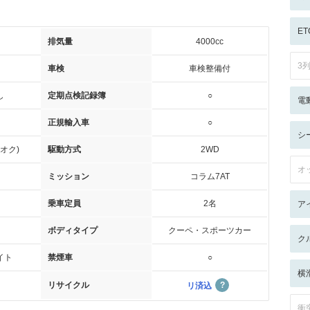
ET
排気量
4000cc
3
車検
車検整備付
し
定期点検記録簿
○
電
正規輸入車
○
シ
オク)
駆動方式
2WD
オ
ミッション
コラム7AT
乗車定員
2名
ア
ボディタイプ
クーペ・スポーツカー
ク
イト
禁煙車
○
横
リサイクル
リ済込
衝