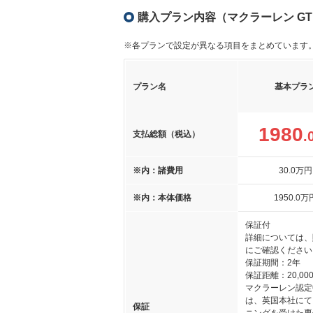
購入プラン内容（マクラーレン GT
※各プランで設定が異なる項目をまとめています
プラン名
基本プラ
1980
.
支払総額（税込）
※内：諸費用
30
.0
万円
※内：本体価格
1950
.0
万
保証付
詳細については、
にご確認ください
保証期間：2年
保証距離：20,000
マクラーレン認定
は、英国本社にて
保証