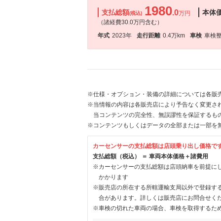
1980
支払総額
.0
本体
万円
(税込)
（諸経費30.0万円含む）
年式
2023年
走行距離
0.4万km
車検
車検
※仕様・オプション・装備の詳細については各販
※当情報の内容は各販売店により予告なく変更され
当コンテンツの完全性、無誤謬性を保証するも
※コンテンツもしくはデータの全部または一部を
カーセンサーの支払総額は店頭乗り出し価格で
支払総額（税込） ＝ 車両本体価格＋諸費用
※カーセンサーの支払総額は店頭納車を前提に
かかります
※販売店の所在する所轄運輸支局以外で登録す
合があります。詳しくは販売店にお問合せく
※車検の切れた車両の場合、車検を取得するた