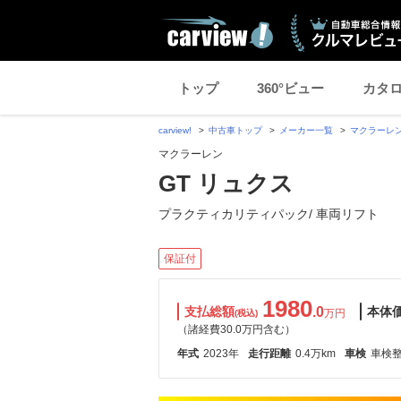
トップ
360°ビュー
カタ
carview!
中古車トップ
メーカー一覧
マクラーレ
マクラーレン
GT リュクス
プラクティカリティパック/ 車両リフト
保証付
1980
支払総額
.0
本体
万円
(税込)
（諸経費30.0万円含む）
年式
2023年
走行距離
0.4万km
車検
車検