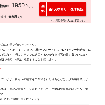
1950
価格
.0
万円
無
(税込)
見積もり・在庫確認
料
整備付
修復歴
なし
※お電話番号の入力は不要です。
売店にお問い合わせください。
ることがあります。また、(株)リクルートおよびLINEヤフー株式会社は
のではなく、当コンテンツに起因するいかなる損害の責も負いかねます。
無断で転写、転載、複製することを禁じます。
す
しています。自宅への納車をご希望された場合などは、別途納車費用が
る際や、車の定置場所、登録月によって、手数料や税金の額が異なる場
ださい
めに必要な費用も含まれています