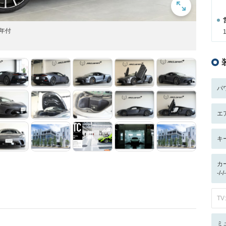
年付
パ
エ
キ
カ
-/
TV:
ミ