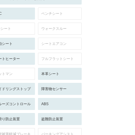
C
ベンチシート
列シート
ウォークスルー
動シート
シートエアコン
ートヒーター
フルフラットシート
ットマン
本革シート
イドリングストップ
障害物センサー
ルーズコントロール
ABS
滑り防止装置
盗難防止装置
突被害軽減ブレーキ
パーキングアシスト