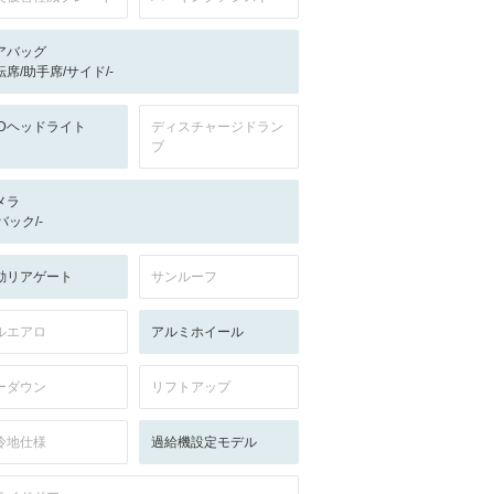
アバッグ
転席/助手席/サイド/-
EDヘッドライト
ディスチャージドラン
プ
メラ
-/バック/-
動リアゲート
サンルーフ
ルエアロ
アルミホイール
ーダウン
リフトアップ
冷地仕様
過給機設定モデル