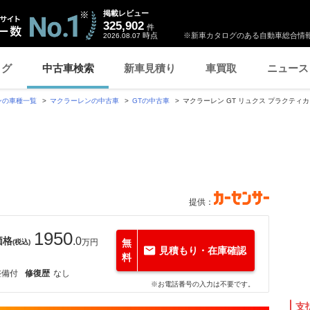
掲載レビュー
325,902
件
時点
※新車カタログのある自動車総合情報
2026.08.07
ログ
中古車検索
新車見積り
車買取
ニュース
ンの車種一覧
マクラーレンの中古車
GTの中古車
マクラーレン GT リュクス プラクティ
提供：
1950
価格
.0
万円
無
(税込)
見積もり・在庫確認
料
整備付
修復歴
なし
※お電話番号の入力は不要です。
支