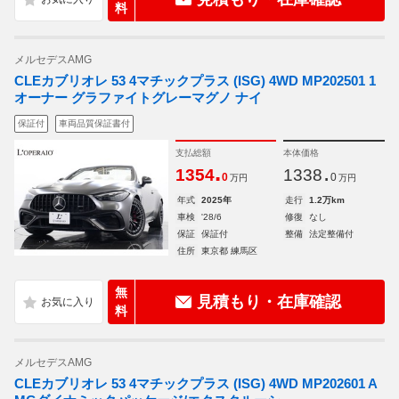
料
メルセデスAMG
CLEカブリオレ 53 4マチックプラス (ISG) 4WD MP202501 1
オーナー グラファイトグレーマグノ ナイ
保証付
車両品質保証書付
支払総額
本体価格
.
.
1354
1338
0
0
万円
万円
年式
2025年
走行
1.2万km
車検
'28/6
修復
なし
保証
保証付
整備
法定整備付
住所
東京都 練馬区
無
見積もり・在庫確認
料
メルセデスAMG
CLEカブリオレ 53 4マチックプラス (ISG) 4WD MP202601 A