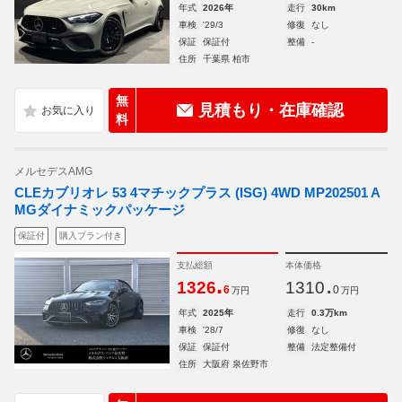
年式
2026年
走行
30km
車検
'29/3
修復
なし
保証
保証付
整備
-
住所
千葉県 柏市
無
見積もり・在庫確認
料
メルセデスAMG
CLEカブリオレ 53 4マチックプラス (ISG) 4WD MP202501 A
MGダイナミックパッケージ
保証付
購入プラン付き
支払総額
本体価格
.
.
1326
1310
6
0
万円
万円
年式
2025年
走行
0.3万km
車検
'28/7
修復
なし
保証
保証付
整備
法定整備付
住所
大阪府 泉佐野市