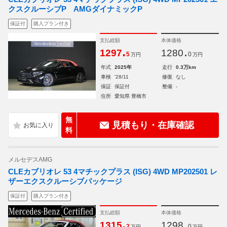
クスクルーシブP AMGダイナミックP
保証付
購入プラン付き
支払総額
本体価格
.
.
1297
1280
5
0
万円
万円
年式
2025年
走行
0.3万km
車検
'28/11
修復
なし
保証
保証付
整備
-
住所
愛知県 豊橋市
無
見積もり・在庫確認
料
メルセデスAMG
CLEカブリオレ 53 4マチックプラス (ISG) 4WD MP202501 レ
ザーエクスクルーシブパッケージ
保証付
購入プラン付き
支払総額
本体価格
.
.
1315
1298
2
0
万円
万円