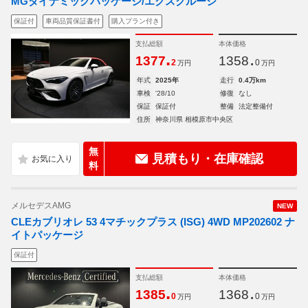
MGダイナミックパッケージ/エクスクルーシ
保証付
車両品質保証書付
購入プラン付き
支払総額
本体価格
.
.
1377
1358
2
0
万円
万円
年式
2025年
走行
0.4万km
車検
'28/10
修復
なし
保証
保証付
整備
法定整備付
住所
神奈川県 相模原市中央区
無
見積もり・在庫確認
料
メルセデスAMG
NEW
CLEカブリオレ 53 4マチックプラス (ISG) 4WD MP202602 ナ
イトパッケージ
保証付
支払総額
本体価格
.
.
1385
1368
0
0
万円
万円