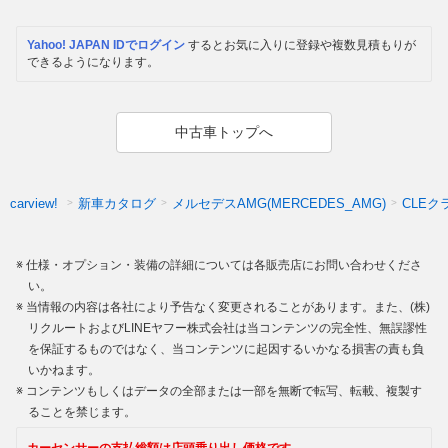
Yahoo! JAPAN IDでログイン
するとお気に入りに登録や複数見積もりが
できるようになります。
中古車トップへ
新車カタログ
メルセデスAMG(MERCEDES_AMG)
CLEク
carview!
仕様・オプション・装備の詳細については各販売店にお問い合わせくださ
い。
当情報の内容は各社により予告なく変更されることがあります。また、(株)
リクルートおよびLINEヤフー株式会社は当コンテンツの完全性、無誤謬性
を保証するものではなく、当コンテンツに起因するいかなる損害の責も負
いかねます。
コンテンツもしくはデータの全部または一部を無断で転写、転載、複製す
ることを禁じます。
カーセンサーの支払総額は店頭乗り出し価格です