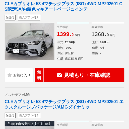
CLEカブリオレ 53 4マチックプラス (ISG) 4WD MP202601 C
S認定5A/内装色マキアートベージュインテ
保証付
購入プラン付き
支払総額
本体価格
.
.
1399
1368
0
0
万円
万円
年式
2026年
走行
820km
車検
'29/1
修復
なし
保証
保証付
整備
-
住所
東京都 杉並区
無
見積もり・在庫確認
料
メルセデスAMG
CLEカブリオレ 53 4マチックプラス (ISG) 4WD MP202501 エ
クスクルーシブパッケージ/AMGダイナミッ
保証付
購入プラン付き
支払総額
本体価格