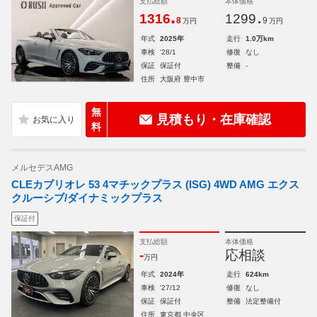
支払総額
本体価格
.
.
1316
1299
8
9
万円
万円
年式
2025年
走行
1.0万km
車検
'28/1
修復
なし
保証
保証付
整備
-
住所
大阪府 豊中市
無
見積もり・在庫確認
料
メルセデスAMG
CLEカブリオレ 53 4マチックプラス (ISG) 4WD AMG エクス
クルーシブ/ダイナミックプラス
保証付
支払総額
本体価格
-
応相談
万円
年式
2024年
走行
624km
車検
'27/12
修復
なし
保証
保証付
整備
法定整備付
住所
東京都 中央区