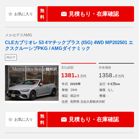
無
見積もり・在庫確認
料
メルセデスAMG
CLEカブリオレ 53 4マチックプラス (ISG) 4WD MP202501 エ
クスクルーシブPKG / AMGダイナミック
保証付
支払総額
本体価格
.
.
1381
1358
1
0
万円
万円
年式
2025年
走行
0.5万km
車検
'28/6
修復
なし
保証
保証付
整備
-
住所
長野県 北佐久郡軽井沢町
無
見積もり・在庫確認
料