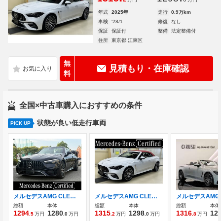
年式
2025年
走行
0.9万km
車検
'28/1
修復
なし
保証
保証付
整備
法定整備付
住所
東京都 江東区
無
見積もり・在庫確認
料
全国×中古車購入におすすめの条件
状態が良い低走行車両
PICK UP
メルセデスAMG CLEカブリオレ 53 4マチックプラス (ISG) 4WD MP202501 デモカーアップ AMGダイナミックプラスPKG
メルセデスAMG CLEカブリオレ 53 4マチックプラス (ISG) 4WD MP202501 レザーエクスクルーシブパッケージ
総額
本体
総額
本体
総額
本体
1294
1280
1315
1298
1316
12
.5
万円
.0
万円
.2
万円
.0
万円
.8
万円