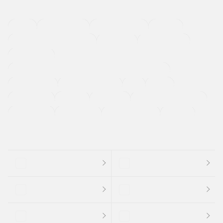
４ＷＤ
定期点検記録簿
ワンオーナーカー
福祉車両
メーカー系販売店取り扱い車
修復歴無し
アルミホイール
寒冷地仕様車
過給機設定モデル（ターボ・スーパーチャージャーなど)
ETC
CDプレーヤー
カーナビゲーション
禁煙車
法定整備付き
保証付き
エアバッグ
ディスチャージドランプ
支払総顔あり
クーポンあり
車両品質評価書付
新着車両