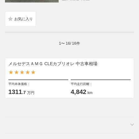
1
〜
16
/
16
件
メルセデスＡＭＧ CLEカブリオレ 中古車相場
平均本体価格：
平均走行距離：
1311
4,842
.7
万円
km