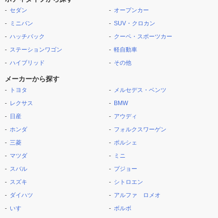
セダン
オープンカー
ミニバン
SUV・クロカン
ハッチバック
クーペ・スポーツカー
ステーションワゴン
軽自動車
ハイブリッド
その他
メーカーから探す
トヨタ
メルセデス・ベンツ
レクサス
BMW
日産
アウディ
ホンダ
フォルクスワーゲン
三菱
ポルシェ
マツダ
ミニ
スバル
プジョー
スズキ
シトロエン
ダイハツ
アルファ ロメオ
いすゞ
ボルボ