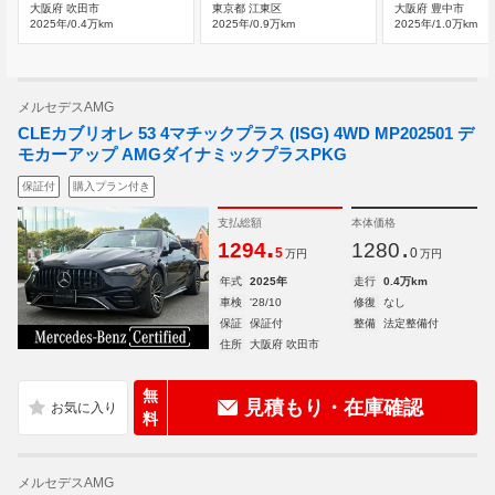
大阪府 吹田市
東京都 江東区
大阪府 豊中市
2025年/0.4万km
2025年/0.9万km
2025年/1.0万km
メルセデスAMG
CLEカブリオレ 53 4マチックプラス (ISG) 4WD MP202501 デ
モカーアップ AMGダイナミックプラスPKG
保証付
購入プラン付き
支払総額
本体価格
.
.
1294
1280
5
0
万円
万円
年式
2025年
走行
0.4万km
車検
'28/10
修復
なし
保証
保証付
整備
法定整備付
住所
大阪府 吹田市
無
見積もり・在庫確認
料
メルセデスAMG