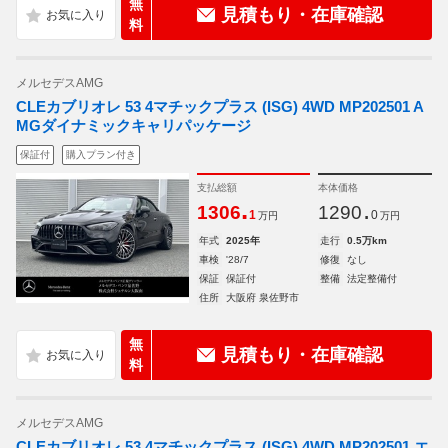
無
見積もり・在庫確認
料
メルセデスAMG
CLEカブリオレ 53 4マチックプラス (ISG) 4WD MP202501 A
MGダイナミックキャリパッケージ
保証付
購入プラン付き
支払総額
本体価格
.
.
1306
1290
1
0
万円
万円
年式
2025年
走行
0.5万km
車検
'28/7
修復
なし
保証
保証付
整備
法定整備付
住所
大阪府 泉佐野市
無
見積もり・在庫確認
料
メルセデスAMG
CLEカブリオレ 53 4マチックプラス (ISG) 4WD MP202501 エ