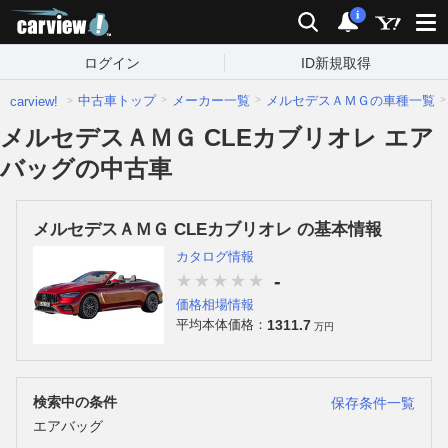
carview!
検索
通知
i
ログイン
ID新規取得
中古車トップ
メーカー一覧
メルセデスＡＭＧの車種一覧
carview!
メルセデスＡＭＧ CLEカブリオレ エア
バッグの中古車
メルセデスＡＭＧ CLEカブリオレ の基本情報
カタログ情報
-
価格相場情報
1311.7
平均本体価格：
万円
検索中の条件
保存条件一覧
エアバッグ