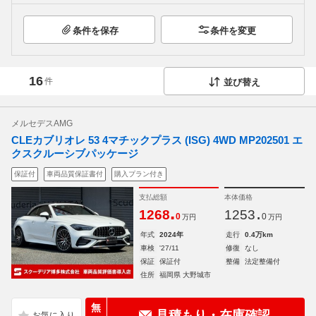
条件を保存
条件を変更
16
件
並び替え
メルセデスAMG
CLEカブリオレ 53 4マチックプラス (ISG) 4WD MP202501 エ
クスクルーシブパッケージ
保証付
車両品質保証書付
購入プラン付き
支払総額
本体価格
.
.
1268
1253
0
0
万円
万円
年式
2024年
走行
0.4万km
車検
'27/11
修復
なし
保証
保証付
整備
法定整備付
住所
福岡県 大野城市
無
見積もり・在庫確認