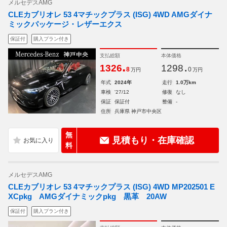
メルセデスAMG
CLEカブリオレ 53 4マチックプラス (ISG) 4WD AMGダイナ
ミックパッケージ・レザーエクス
保証付
購入プラン付き
支払総額
本体価格
.
.
1326
1298
8
0
万円
万円
年式
2024年
走行
1.0万km
車検
'27/12
修復
なし
保証
保証付
整備
-
住所
兵庫県 神戸市中央区
無
見積もり・在庫確認
料
メルセデスAMG
CLEカブリオレ 53 4マチックプラス (ISG) 4WD MP202501 E
XCpkg AMGダイナミックpkg 黒革 20AW
保証付
購入プラン付き