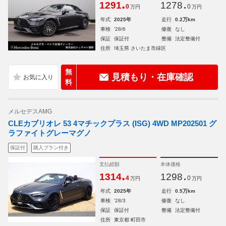
.
.
1291
1278
0
0
万円
万円
年式
2025年
走行
0.2万km
車検
'28/6
修復
なし
保証
保証付
整備
法定整備付
住所
埼玉県 さいたま市緑区
無
見積もり・在庫確認
料
メルセデスAMG
CLEカブリオレ 53 4マチックプラス (ISG) 4WD MP202501 グ
ラファイトグレーマグノ
保証付
購入プラン付き
支払総額
本体価格
.
.
1314
1298
4
0
万円
万円
年式
2025年
走行
0.5万km
車検
'28/3
修復
なし
保証
保証付
整備
法定整備付
住所
東京都 町田市