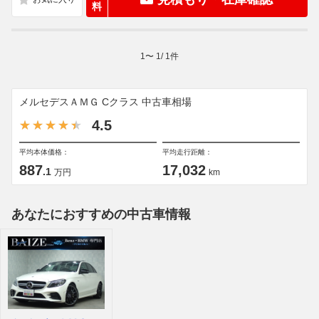
料
1
〜
1
/
1
件
メルセデスＡＭＧ Cクラス 中古車相場
4.5
平均本体価格：
平均走行距離：
887
17,032
.1
万円
km
あなたにおすすめの中古車情報