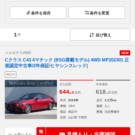
条件を保存
条件を変更
1
件
並び替え
メルセデスAMG
NEW
Cクラス C43 4マチック (BSG搭載モデル) 4WD MP202301 正
規認定中古車/2年保証/ヒヤシンスレッド(
保証付
支払総額
本体価格
.
.
644
618
4
0
万円
万円
年式
2023年
走行
3.2万km
車検
'28/2
修復
なし
保証
保証付
整備
法定整備付
住所
山口県 下関市
無
見積もり・在庫確認