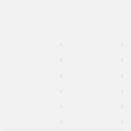
法定整備付き
保証付き
エアバッグ
ディスチャージドランプ
支払総顔あり
クーポンあり
車両品質評価書付
新着車両