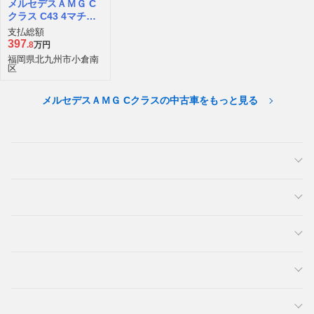
メルセデスＡＭＧ C
クラス C43 4マチッ
ク 4WD
支払総額
397
.8
万円
福岡県北九州市小倉南
区
メルセデスＡＭＧ Cクラスの中古車をもっと見る