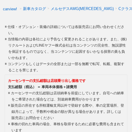
新車カタログ
メルセデスAMG(MERCEDES_AMG)
Cクラス
carview!
仕様・オプション・装備の詳細については各販売店にお問い合わせくださ
い。
当情報の内容は各社により予告なく変更されることがあります。また、(株)
リクルートおよびLINEヤフー株式会社は当コンテンツの完全性、無誤謬性
を保証するものではなく、当コンテンツに起因するいかなる損害の責も負
いかねます。
コンテンツもしくはデータの全部または一部を無断で転写、転載、複製す
ることを禁じます。
カーセンサーの支払総額は店頭乗り出し価格です
支払総額（税込） ＝ 車両本体価格＋諸費用
カーセンサーの支払総額は店頭納車を前提にしています。自宅への納車
をご希望された場合などは、別途納車費用がかかります
販売店の所在する所轄運輸支局以外で登録する際や、車の定置場所、登
録月によって、手数料や税金の額が異なる場合があります。詳しくは
販売店にお問合せください
車検の切れた車両の場合、車検を取得するために必要な費用も含まれて
います