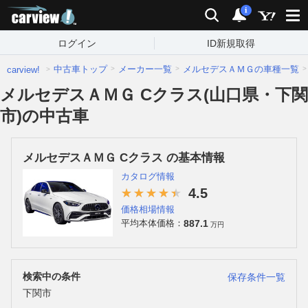
carview!
検索
通知
i
ログイン
ID新規取得
中古車トップ
メーカー一覧
メルセデスＡＭＧの車種一覧
carview!
メルセデスＡＭＧ Cクラス(山口県・下関
市)の中古車
メルセデスＡＭＧ Cクラス の基本情報
カタログ情報
4.5
価格相場情報
887.1
平均本体価格：
万円
検索中の条件
保存条件一覧
下関市