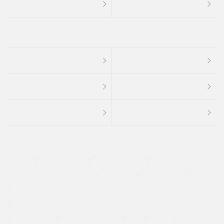
４ＷＤ
定期点検記録簿
ワンオーナーカー
福祉車両
メーカー系販売店取り扱い車
修復歴無し
アルミホイール
寒冷地仕様車
過給機設定モデル（ターボ・スーパーチャージャーなど)
ETC
CDプレーヤー
カーナビゲーション
禁煙車