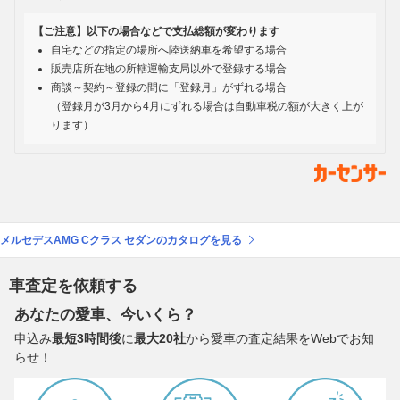
【ご注意】以下の場合などで支払総額が変わります
自宅などの指定の場所へ陸送納車を希望する場合
販売店所在地の所轄運輸支局以外で登録する場合
商談～契約～登録の間に「登録月」がずれる場合
（登録月が3月から4月にずれる場合は自動車税の額が大きく上が
ります）
メルセデスAMG Cクラス セダンのカタログを見る
車査定を依頼する
あなたの愛車、今いくら？
申込み
最短3時間後
に
最大20社
から愛車の査定結果をWebでお知
らせ！