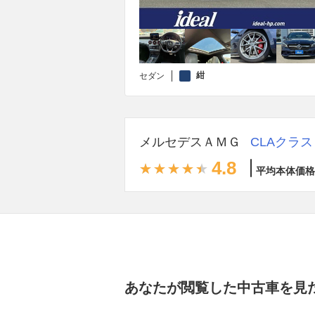
紺
セダン
メルセデスＡＭＧ
CLAクラス
4.8
平均本体価格
あなたが閲覧した中古車を見