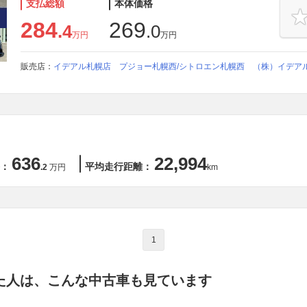
支払総額
本体価格
284
269
.4
.0
万円
万円
販売店：
イデアル札幌店 プジョー札幌西/シトロエン札幌西 （株）イデア
636
22,994
：
平均走行距離：
.2
万円
km
1
た人は、こんな中古車も見ています