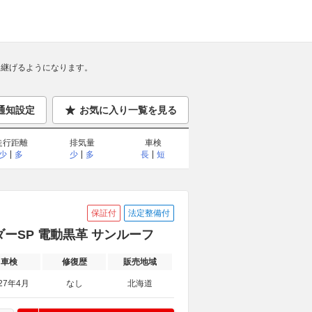
継げるようになります。
通知設定
お気に入り一覧を見る
走行距離
排気量
車検
少
多
少
多
長
短
保証付
法定整備付
ーダーSP 電動黒革 サンルーフ
車検
修復歴
販売地域
27年4月
なし
北海道