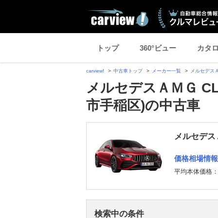
トップ
360°ビュー
カタ
carview!
中古車トップ
メーカー一覧
メルセデス
メルセデスＡＭＧ C
市手稲区)の中古車
メルセデス
価格相場情報
平均本体価格
検索中の条件