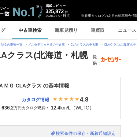
掲載レビュー
325,872
件
時点
※新車カタログのある自動車総合情報
2026.08.07
ログ
中古車検索
新車見積り
車買取
ニュース
ＡＭＧの車種一覧
メルセデスＡＭＧの中古車
CLAクラスの中古車
CLAクラス(北海道)の
LAクラス(北海道・札幌
提
供：
ＡＭＧ CLAクラス の基本情報
4.8
カタログ情報
636.2
12.4
km/L（WLTC）
：
万円
カタログ燃費：
検索条件の保存・新着通知設定