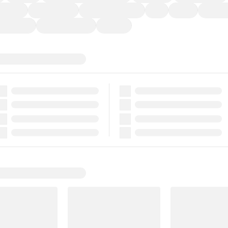
ーなど)
CDプレーヤー
カーナビゲーション
ETC
禁煙車
法定整備
ーポンあり
車両品質評価書付
新着車両