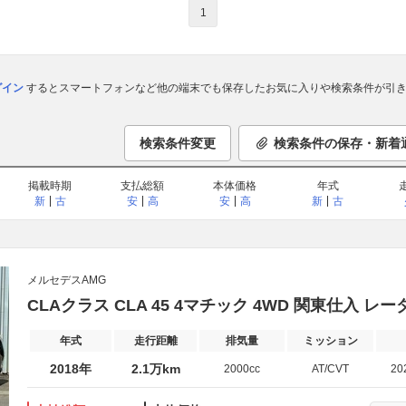
1
ログイン
するとスマートフォンなど他の端末でも保存したお気に入りや検索条件が引き
検索条件変更
検索条件の保存・新着
掲載時期
支払総額
本体価格
年式
新
古
安
高
安
高
新
古
メルセデスAMG
CLAクラス CLA 45 4マチック 4WD 関東仕入 レ
年式
走行距離
排気量
ミッション
2018年
2.1万km
2000cc
AT/CVT
20