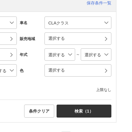
保存条件一覧
車名
選択する
販売地域
～
年式
選択する
色
上限なし
条件クリア
検索（
1
）