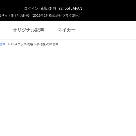
ログイン
[
新規取得
]
Yahoo! JAPAN
サイト5社との比較（2026年2月株式会社プラグ調べ）
オリジナル記事
マイカー
中古車
CLAクラス(札幌市手稲区)の中古車