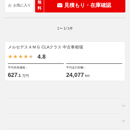
無
見積もり・在庫確認
料
1
〜
1
/
1
件
メルセデスＡＭＧ CLAクラス 中古車相場
4.8
平均本体価格：
平均走行距離：
627
24,077
.1
万円
km