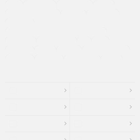
４ＷＤ
定期点検記録簿
ワンオーナーカー
福祉車両
メーカー系販売店取り扱い車
修復歴無し
アルミホイール
寒冷地仕様車
過給機設定モデル（ターボ・スーパーチャージャーなど)
ETC
CDプレーヤー
カーナビゲーション
禁煙車
法定整備付き
保証付き
エアバッグ
ディスチャージドランプ
支払総顔あり
クーポンあり
車両品質評価書付
新着車両