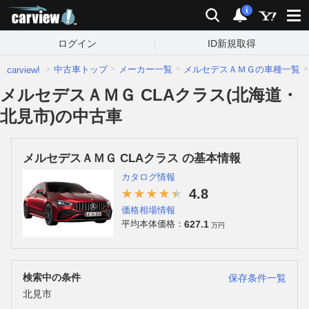
carview!
検索
通知
i
ログイン
ID新規取得
中古車トップ
メーカー一覧
メルセデスＡＭＧの車種一覧
carview!
メルセデスＡＭＧ CLAクラス(北海道・
北見市)の中古車
メルセデスＡＭＧ CLAクラス の基本情報
カタログ情報
4.8
価格相場情報
627.1
平均本体価格：
万円
検索中の条件
保存条件一覧
北見市