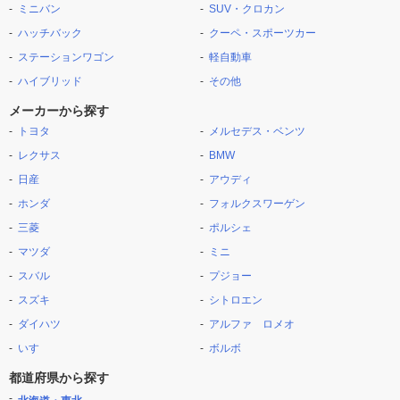
ミニバン
SUV・クロカン
ハッチバック
クーペ・スポーツカー
ステーションワゴン
軽自動車
ハイブリッド
その他
メーカーから探す
トヨタ
メルセデス・ベンツ
レクサス
BMW
日産
アウディ
ホンダ
フォルクスワーゲン
三菱
ポルシェ
マツダ
ミニ
スバル
プジョー
スズキ
シトロエン
ダイハツ
アルファ ロメオ
いすゞ
ボルボ
都道府県から探す