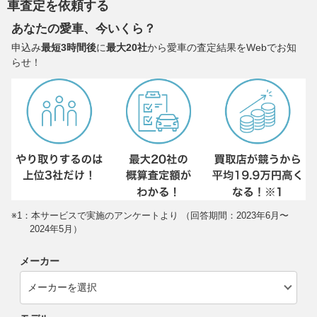
車査定を依頼する
あなたの愛車、今いくら？
申込み
最短3時間後
に
最大20社
から愛車の査定結果をWebでお知
らせ！
※1：本サービスで実施のアンケートより （回答期間：2023年6月〜
2024年5月）
メーカー