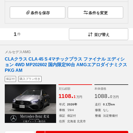
条件を保存
条件を変更
1
件
並び替え
メルセデスAMG
CLAクラス CLA 45 S 4マチックプラス ファイナル エディシ
ョン 4WD MP202602 国内限定90台 AMGエアロダイナミクス
PKG AM
保証付
購入プラン付き
支払総額
本体価格
.
.
1108
1088
1
0
万円
万円
年式
2026年
走行
0.1万km
車検
'29/4
修復
なし
保証
保証付
整備
法定整備付
住所
北海道 北見市