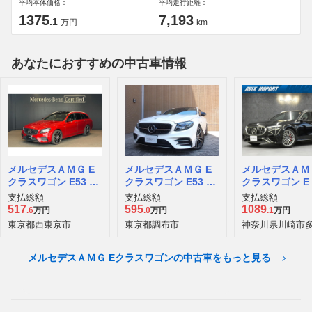
平均本体価格：
平均走行距離：
1375
7,193
.1
万円
km
あなたにおすすめの中古車情報
メルセデスＡＭＧ E
メルセデスＡＭＧ E
メルセデスＡＭＧ
クラスワゴン E53 4
クラスワゴン E53 4
クラスワゴン E 
マチックプラス (ISG
マチックプラス (ISG
イブリッド 4マ
支払総額
支払総額
支払総額
搭載モデル) 4WD
搭載モデル) 4WD
クプラス (PHEV
517
595
1089
.6
万円
.0
万円
.1
万円
D
東京都西東京市
東京都調布市
神奈川県川崎市
メルセデスＡＭＧ Eクラスワゴンの中古車をもっと見る