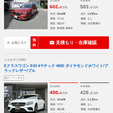
支払総額
本体価格
.
.
602
583
0
0
万円
万円
年式
2018年
走行
2.0万km
車検
'27/11
修復
なし
保証
保証付
整備
法定整備付
住所
群馬県 高崎市
無
見積もり・在庫確認
料
メルセデスAMG
Eクラスワゴン E43 4マチック 4WD ダイヤモンドホワイト/ブ
ラックレザー/ブル
購入プラン付き
支払総額
本体価格
.
.
450
428
0
0
万円
万円
年式
2018年
走行
5.1万km
車検
'27/3
修復
なし
保証
保証無
整備
法定整備付