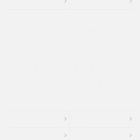
４ＷＤ
定期点検記録簿
ワンオーナーカー
福祉車両
メーカー系販売店取り扱い車
修復歴無し
アルミホイール
寒冷地仕様車
過給機設定モデル（ターボ・スーパーチャージャーなど)
ETC
CDプレーヤー
カーナビゲーション
禁煙車
法定整備付き
保証付き
エアバッグ
ディスチャージドランプ
支払総顔あり
クーポンあり
車両品質評価書付
新着車両