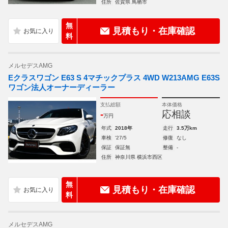
住所
佐賀県 鳥栖市
無
見積もり・在庫確認
料
メルセデスAMG
Eクラスワゴン E63 S 4マチックプラス 4WD W213AMG E63S
ワゴン法人オーナーディーラー
支払総額
本体価格
-
応相談
万円
年式
2018年
走行
3.5万km
車検
'27/5
修復
なし
保証
保証無
整備
-
住所
神奈川県 横浜市西区
無
見積もり・在庫確認
料
メルセデスAMG