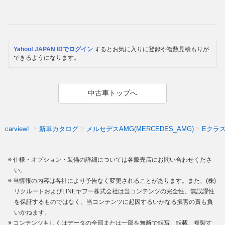
Yahoo! JAPAN IDでログイン
するとお気に入りに登録や複数見積もりが
できるようになります。
中古車トップへ
新車カタログ
メルセデスAMG(MERCEDES_AMG)
Eクラ
carview!
仕様・オプション・装備の詳細については各販売店にお問い合わせくださ
い。
当情報の内容は各社により予告なく変更されることがあります。また、(株)
リクルートおよびLINEヤフー株式会社は当コンテンツの完全性、無誤謬性
を保証するものではなく、当コンテンツに起因するいかなる損害の責も負
いかねます。
コンテンツもしくはデータの全部または一部を無断で転写、転載、複製す