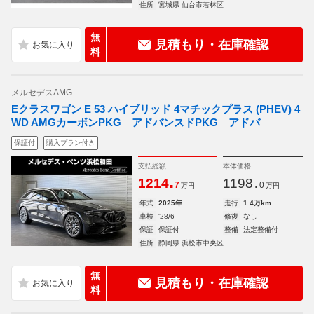
住所
宮城県 仙台市若林区
無
見積もり・在庫確認
料
メルセデスAMG
Eクラスワゴン E 53 ハイブリッド 4マチックプラス (PHEV) 4
WD AMGカーボンPKG アドバンスドPKG アドバ
保証付
購入プラン付き
支払総額
本体価格
.
.
1214
1198
7
0
万円
万円
年式
2025年
走行
1.4万km
車検
'28/6
修復
なし
保証
保証付
整備
法定整備付
住所
静岡県 浜松市中央区
無
見積もり・在庫確認
料