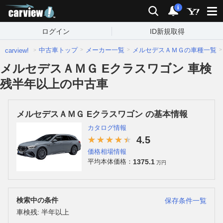
carview!
検索
通知
i
ログイン
ID新規取得
中古車トップ
メーカー一覧
メルセデスＡＭＧの車種一覧
carview!
メルセデスＡＭＧ Eクラスワゴン 車検
残半年以上の中古車
メルセデスＡＭＧ Eクラスワゴン の基本情報
カタログ情報
4.5
価格相場情報
1375.1
平均本体価格：
万円
検索中の条件
保存条件一覧
車検残: 半年以上