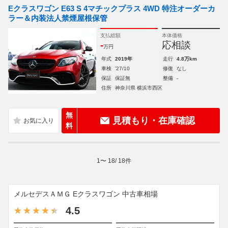
Eクラスワゴン E63 S 4マチックプラス 4WD 特注オーダーカ
ラー＆内装法人禁煙屋根保管
支払総額
本体価格
-
応相談
万円
年式
2019年
走行
4.8万km
車検
'27/10
修復
なし
保証
保証無
整備
-
住所
神奈川県 横浜市西区
無
見積もり・在庫確認
料
1
〜
18
/
18
件
メルセデスＡＭＧ Eクラスワゴン 中古車相場
4.5