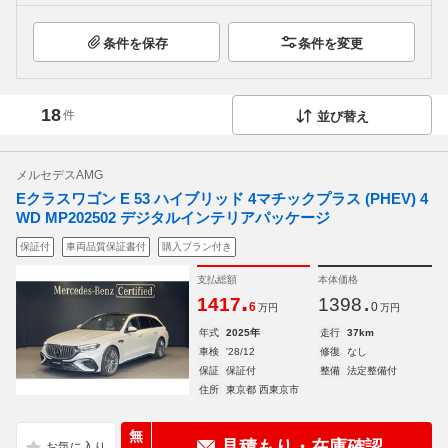
条件を保存
条件を変更
18
件
並び替え
メルセデスAMG
Eクラスワゴン E 53 ハイブリッド 4マチックプラス (PHEV) 4
WD MP202502 デジタルインテリアパッケージ
保証付
車両品質保証書付
購入プラン付き
支払総額
本体価格
.
.
1417
1398
6
0
万円
万円
年式
2025年
走行
37km
車検
'28/12
修復
なし
保証
保証付
整備
法定整備付
住所
東京都 西東京市
無
見積もり・在庫確認