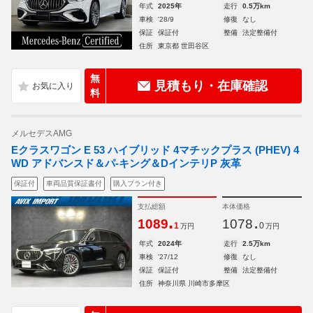
年式
2025年
走行
0.5万km
車検
'28/9
修復
なし
保証
保証付
整備
法定整備付
住所
東京都 世田谷区
無
見積もり・在庫確認
料
メルセデスAMG
Eクラスワゴン E 53 ハイブリッド 4マチックプラス (PHEV) 4
WD アドバンスド＆パ-キング＆DインテリP 灰革
保証付
車両品質保証書付
購入プラン付き
支払総額
本体価格
.
.
1089
1078
1
0
万円
万円
年式
2024年
走行
2.5万km
車検
'27/12
修復
なし
保証
保証付
整備
法定整備付
住所
神奈川県 川崎市多摩区