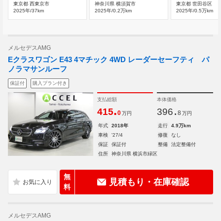
東京都 西東京市
神奈川県 横須賀市
東京都 世田谷区
2025年/37km
2025年/0.2万km
2025年/0.5万km
メルセデスAMG
Eクラスワゴン E43 4マチック 4WD レーダーセーフティ パ
ノラマサンルーフ
保証付
購入プラン付き
支払総額
本体価格
.
.
415
396
0
8
万円
万円
年式
2018年
走行
4.9万km
車検
'27/4
修復
なし
保証
保証付
整備
法定整備付
住所
神奈川県 横浜市緑区
無
見積もり・在庫確認
料
メルセデスAMG