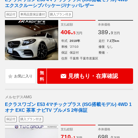
エクスクルーシブパッケージ/ナッパレザー
保証付
車両品質保証書付
購入プラン付き
支払総額
本体価格
.
.
406
389
5
9
万円
万円
年式
2018年
走行
7.2万km
車検
'27/10
修復
なし
保証
保証付
整備
-
住所
千葉県 千葉市若葉区
無
見積もり・在庫確認
料
メルセデスAMG
Eクラスワゴン E53 4マチックプラス (ISG搭載モデル) 4WD 1
オナ EXC 茶革 ナビTV ブルメS 2年保証
保証付
購入プラン付き
支払総額
本体価格
.
.
710
698
1
0
万円
万円