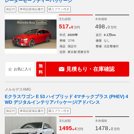
レーダーセーフティーパッケージ
保証付
車両品質保証書付
購入プラン付き
支払総額
本体価格
.
.
517
498
6
0
万円
万円
年式
2020年
走行
4.1万km
車検
'27/8
修復
なし
保証
保証付
整備
法定整備付
住所
東京都 西東京市
無
見積もり・在庫確認
料
メルセデスAMG
Eクラスワゴン E 53 ハイブリッド 4マチックプラス (PHEV) 4
WD デジタルインテリアパッケージ/アドバンス
保証付
車両品質保証書付
購入プラン付き
支払総額
本体価格
.
.
1495
1478
4
0
万円
万円