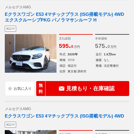
メルセデスAMG
Eクラスワゴン E53 4マチックプラス (ISG搭載モデル) 4WD
エクスクルーシブPKG パノラマサンルーフ H
保証付
支払総額
本体価格
.
.
595
575
0
0
万円
万円
年式
2020年
走行
1.6万km
車検
'27/3
修復
なし
保証
保証付
整備
法定整備付
住所
東京都 調布市
無
見積もり・在庫確認
料
メルセデスAMG
Eクラスワゴン E53 4マチックプラス (ISG搭載モデル) 4WD
保証付