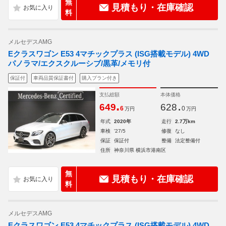
無
見積もり・在庫確認
料
メルセデスAMG
Eクラスワゴン E53 4マチックプラス (ISG搭載モデル) 4WD
パノラマ/エクスクルーシブ/黒革/メモリ付
保証付
車両品質保証書付
購入プラン付き
支払総額
本体価格
.
.
649
628
6
0
万円
万円
年式
2020年
走行
2.7万km
車検
'27/5
修復
なし
保証
保証付
整備
法定整備付
住所
神奈川県 横浜市港南区
無
見積もり・在庫確認
料
メルセデスAMG
Eクラスワゴン E53 4マチックプラス (ISG搭載モデル) 4WD