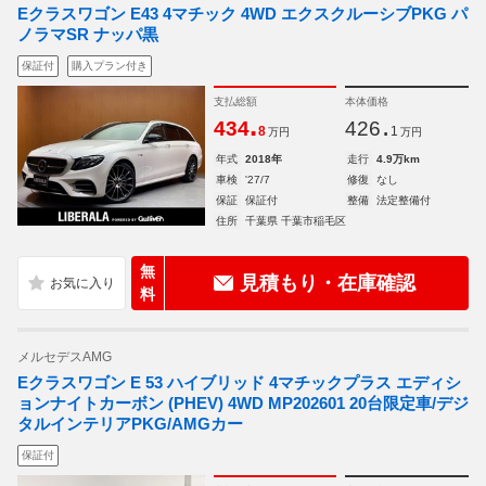
Eクラスワゴン E43 4マチック 4WD エクスクルーシブPKG パ
ノラマSR ナッパ黒
保証付
購入プラン付き
支払総額
本体価格
.
.
434
426
8
1
万円
万円
年式
2018年
走行
4.9万km
車検
'27/7
修復
なし
保証
保証付
整備
法定整備付
住所
千葉県 千葉市稲毛区
無
見積もり・在庫確認
料
メルセデスAMG
Eクラスワゴン E 53 ハイブリッド 4マチックプラス エディシ
ョンナイトカーボン (PHEV) 4WD MP202601 20台限定車/デジ
タルインテリアPKG/AMGカー
保証付