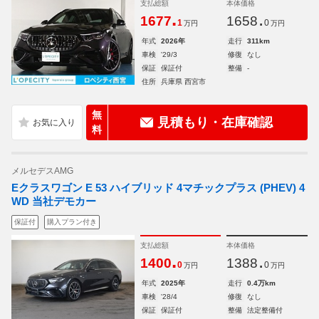
支払総額
本体価格
.
.
1677
1658
1
0
万円
万円
年式
2026年
走行
311km
車検
'29/3
修復
なし
保証
保証付
整備
-
住所
兵庫県 西宮市
無
見積もり・在庫確認
料
メルセデスAMG
Eクラスワゴン E 53 ハイブリッド 4マチックプラス (PHEV) 4
WD 当社デモカー
保証付
購入プラン付き
支払総額
本体価格
.
.
1400
1388
0
0
万円
万円
年式
2025年
走行
0.4万km
車検
'28/4
修復
なし
保証
保証付
整備
法定整備付