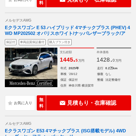
料
メルセデスAMG
Eクラスワゴン E 53 ハイブリッド 4マチックプラス (PHEV) 4
WD MP202502 オパリスホワイト/ナッパレザーブラック/ア
保証付
車両品質保証書付
購入プラン付き
支払総額
本体価格
.
.
1445
1428
5
0
万円
万円
年式
2025年
走行
0.2万km
車検
'28/12
修復
なし
保証
保証付
整備
法定整備付
住所
神奈川県 横須賀市
無
見積もり・在庫確認
料
メルセデスAMG
Eクラスワゴン E53 4マチックプラス (ISG搭載モデル) 4WD