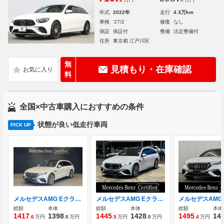
年式
2022年
走行
4.3万km
車検
'27/2
修復
なし
保証
保証付
整備
法定整備付
住所
東京都 江戸川区
無
見積もり・在庫確認
料
全国×中古車購入におすすめの条件
状態が良い低走行車両
PICK UP
メルセデスAMG Eクラスワゴン E 53 ハイブリッド 4マチックプラス (PHEV) 4WD MP202502 デジタルインテリアパッケージ
メルセデスAMG Eクラスワゴン E 53 ハイブリッド 4マチックプラス (PHEV) 4WD MP202502 オパリスホワイト/ナッパレザーブラック/ア
総額
本体
総額
本体
総額
本体
1417
1398
1445
1428
1495
14
.6
万円
.0
万円
.5
万円
.0
万円
.4
万円