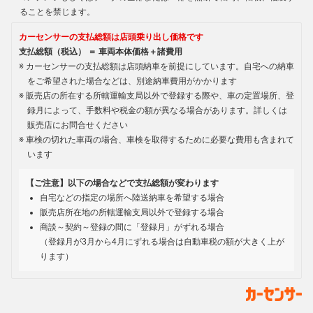
ることを禁じます。
カーセンサーの支払総額は店頭乗り出し価格です
支払総額（税込） ＝ 車両本体価格＋諸費用
カーセンサーの支払総額は店頭納車を前提にしています。自宅への納車
をご希望された場合などは、別途納車費用がかかります
販売店の所在する所轄運輸支局以外で登録する際や、車の定置場所、登
録月によって、手数料や税金の額が異なる場合があります。詳しくは
販売店にお問合せください
車検の切れた車両の場合、車検を取得するために必要な費用も含まれて
います
【ご注意】以下の場合などで支払総額が変わります
自宅などの指定の場所へ陸送納車を希望する場合
販売店所在地の所轄運輸支局以外で登録する場合
商談～契約～登録の間に「登録月」がずれる場合
（登録月が3月から4月にずれる場合は自動車税の額が大きく上が
ります）