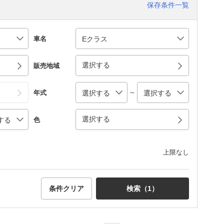
保存条件一覧
車名
選択する
販売地域
～
年式
選択する
色
上限なし
条件クリア
検索（
1
）