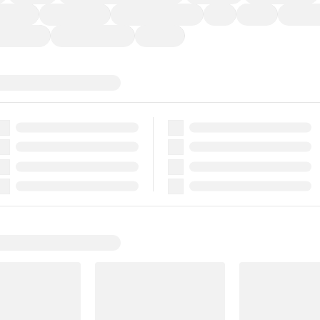
ーなど)
CDプレーヤー
カーナビゲーション
ETC
禁煙車
法定整備
ーポンあり
車両品質評価書付
新着車両