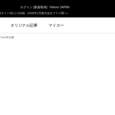
ログイン
[
新規取得
]
Yahoo! JAPAN
サイト5社との比較（2026年2月株式会社プラグ調べ）
オリジナル記事
マイカー
モデルの中古車