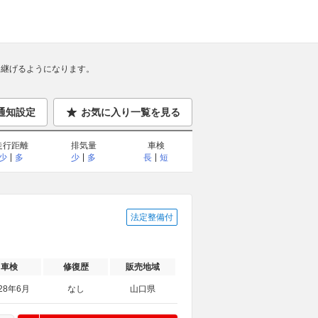
継げるようになります。
通知設定
お気に入り一覧を見る
走行距離
排気量
車検
少
多
少
多
長
短
法定整備付
車検
修復歴
販売地域
28年6月
なし
山口県