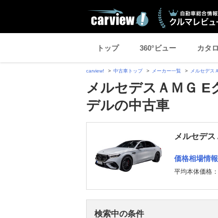
トップ
360°ビュー
カタ
carview!
中古車トップ
メーカー一覧
メルセデス
メルセデスＡＭＧ Eク
デルの中古車
メルセデス
価格相場情報
平均本体価格
検索中の条件