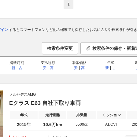
1
ログイン
するとスマートフォンなど他の端末でも保存したお気に入りや検索条件が引き
検索条件変更
検索条件の保存・新着
掲載時期
支払総額
本体価格
年式
新
古
安
高
安
高
新
古
メルセデスAMG
Eクラス E63 自社下取り車両
年式
走行距離
排気量
ミッション
2015年
10.6万km
5500cc
AT/CVT
20