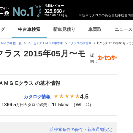
掲載レビュー
325,968
件
時点
※新車カタログのある自動車総合情報
2026.08.09
ログ
中古車検索
新車見積り
車買取
ニュース
ＡＭＧの車種一覧
メルセデスＡＭＧの中古車
Eクラスの中古車
Eクラス 2015年05月〜
ラス 2015年05月〜モ
提
供：
ＡＭＧ Eクラス の基本情報
4.5
カタログ情報
1366.5
11.5
km/L（WLTC）
：
万円
カタログ燃費：
検索条件の保存・新着通知設定