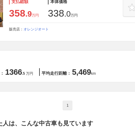
支払総額
本体価格
358
338
.9
.0
万円
万円
販売店：
オレンジオート
1366
5,469
：
平均走行距離：
.5
万円
km
1
た人は、こんな中古車も見ています