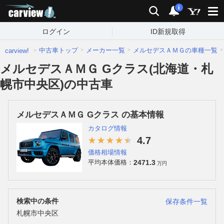
carview!
検索
通知
i
ログイン
ID新規取得
中古車トップ
メーカー一覧
メルセデスＡＭＧの車種一覧
carview!
メルセデスＡＭＧ Gクラス(北海道・札
幌市中央区)の中古車
メルセデスＡＭＧ Gクラス の基本情報
カタログ情報
4.7
価格相場情報
2471.3
平均本体価格：
万円
検索中の条件
保存条件一覧
札幌市中央区