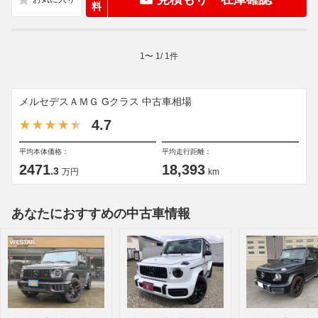
料
1
〜
1
/
1
件
メルセデスＡＭＧ Gクラス 中古車相場
4.7
平均本体価格：
平均走行距離：
2471
18,393
.3
万円
km
あなたにおすすめの中古車情報