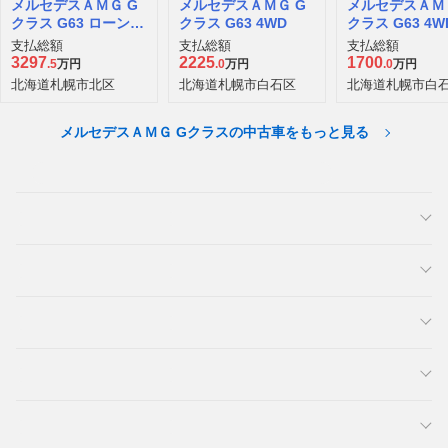
メルセデスＡＭＧ G
メルセデスＡＭＧ G
メルセデスＡＭ
クラス G63 ローンチ
クラス G63 4WD
クラス G63 4W
エディション (ISG搭
支払総額
支払総額
支払総額
載モデル) 4WD
3297
2225
1700
.5
万円
.0
万円
.0
万円
北海道札幌市北区
北海道札幌市白石区
北海道札幌市白
メルセデスＡＭＧ Gクラスの中古車をもっと見る