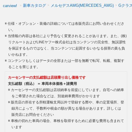
新車カタログ
メルセデスAMG(MERCEDES_AMG)
Gクラ
carview!
仕様・オプション・装備の詳細については各販売店にお問い合わせくださ
い。
当情報の内容は各社により予告なく変更されることがあります。また、(株)
リクルートおよびLINEヤフー株式会社は当コンテンツの完全性、無誤謬性
を保証するものではなく、当コンテンツに起因するいかなる損害の責も負
いかねます。
コンテンツもしくはデータの全部または一部を無断で転写、転載、複製す
ることを禁じます。
カーセンサーの支払総額は店頭乗り出し価格です
支払総額（税込） ＝ 車両本体価格＋諸費用
カーセンサーの支払総額は店頭納車を前提にしています。自宅への納車
をご希望された場合などは、別途納車費用がかかります
販売店の所在する所轄運輸支局以外で登録する際や、車の定置場所、登
録月によって、手数料や税金の額が異なる場合があります。詳しくは
販売店にお問合せください
車検の切れた車両の場合、車検を取得するために必要な費用も含まれて
います