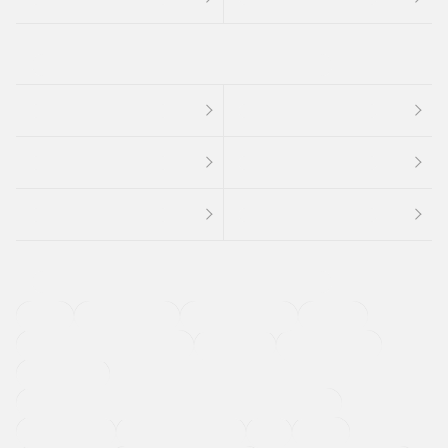
４ＷＤ
定期点検記録簿
ワンオーナーカー
福祉車両
メーカー系販売店取り扱い車
修復歴無し
アルミホイール
寒冷地仕様車
過給機設定モデル（ターボ・スーパーチャージャーなど)
ETC
CDプレーヤー
カーナビゲーション
禁煙車