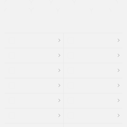
法定整備付き
保証付き
エアバッグ
ディスチャージドランプ
支払総顔あり
クーポンあり
車両品質評価書付
新着車両