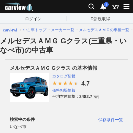
carview!
検索
通知
i
ログイン
ID新規取得
中古車トップ
メーカー一覧
メルセデスＡＭＧの車種一覧
carview!
メルセデスＡＭＧ Gクラス(三重県・い
なべ市)の中古車
メルセデスＡＭＧ Gクラス の基本情報
カタログ情報
4.7
価格相場情報
2482.7
平均本体価格：
万円
検索中の条件
保存条件一覧
いなべ市