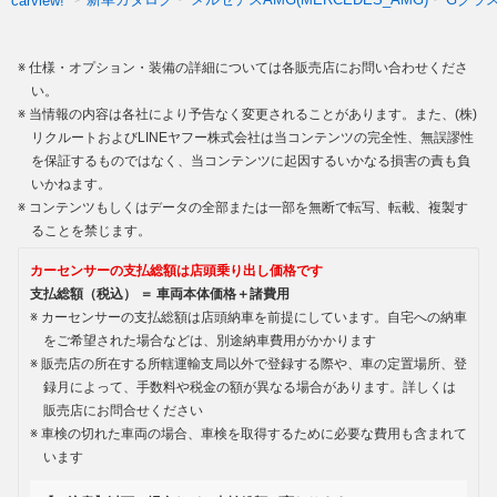
carview!
仕様・オプション・装備の詳細については各販売店にお問い合わせくださ
い。
当情報の内容は各社により予告なく変更されることがあります。また、(株)
リクルートおよびLINEヤフー株式会社は当コンテンツの完全性、無誤謬性
を保証するものではなく、当コンテンツに起因するいかなる損害の責も負
いかねます。
コンテンツもしくはデータの全部または一部を無断で転写、転載、複製す
ることを禁じます。
カーセンサーの支払総額は店頭乗り出し価格です
支払総額（税込） ＝ 車両本体価格＋諸費用
カーセンサーの支払総額は店頭納車を前提にしています。自宅への納車
をご希望された場合などは、別途納車費用がかかります
販売店の所在する所轄運輸支局以外で登録する際や、車の定置場所、登
録月によって、手数料や税金の額が異なる場合があります。詳しくは
販売店にお問合せください
車検の切れた車両の場合、車検を取得するために必要な費用も含まれて
います