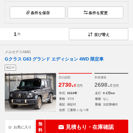
条件を保存
条件を変更
1
件
並び替え
メルセデスAMG
Gクラス G63 グランド エディション 4WD 限定車
保証付
支払総額
本体価格
.
.
2730
2698
0
0
万円
万円
年式
2024年
走行
0.3万km
車検
'27/3
修復
なし
保証
保証付
整備
法定整備付
住所
三重県 いなべ市
無
見積もり・在庫確認
料