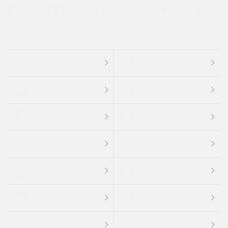
支払総顔あり
クーポンあり
車両品質評価書付
新着車両