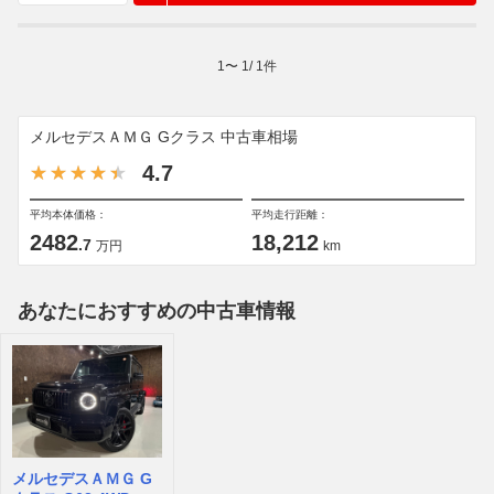
1
〜
1
/
1
件
メルセデスＡＭＧ Gクラス 中古車相場
4.7
平均本体価格：
平均走行距離：
2482
18,212
.7
万円
km
あなたにおすすめの中古車情報
メルセデスＡＭＧ G