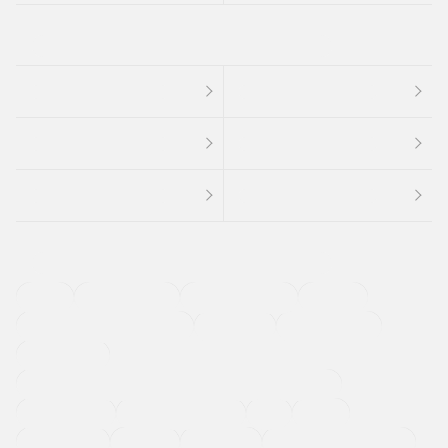
４ＷＤ
定期点検記録簿
ワンオーナーカー
福祉車両
メーカー系販売店取り扱い車
修復歴無し
アルミホイール
寒冷地仕様車
過給機設定モデル（ターボ・スーパーチャージャーなど)
ETC
CDプレーヤー
カーナビゲーション
禁煙車
法定整備付き
保証付き
エアバッグ
ディスチャージドランプ