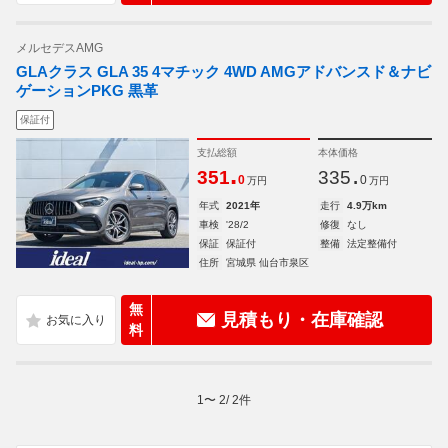
メルセデスAMG
GLAクラス GLA 35 4マチック 4WD AMGアドバンスド＆ナビ
ゲーションPKG 黒革
保証付
支払総額
本体価格
.
.
351
335
0
0
万円
万円
年式
2021年
走行
4.9万km
車検
'28/2
修復
なし
保証
保証付
整備
法定整備付
住所
宮城県 仙台市泉区
無
見積もり・在庫確認
料
1
〜
2
/
2
件