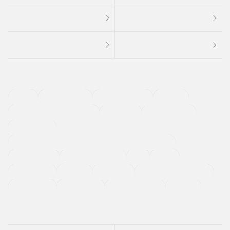
４ＷＤ
定期点検記録簿
ワンオーナーカー
福祉車両
メーカー系販売店取り扱い車
修復歴無し
アルミホイール
寒冷地仕様車
過給機設定モデル（ターボ・スーパーチャージャーなど)
ETC
CDプレーヤー
カーナビゲーション
禁煙車
法定整備付き
保証付き
エアバッグ
ディスチャージドランプ
支払総顔あり
クーポンあり
車両品質評価書付
新着車両