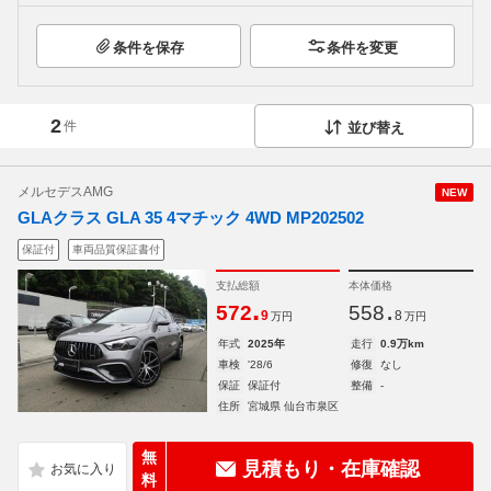
条件を保存
条件を変更
2
件
並び替え
メルセデスAMG
NEW
GLAクラス GLA 35 4マチック 4WD MP202502
保証付
車両品質保証書付
支払総額
本体価格
.
.
572
558
9
8
万円
万円
年式
2025年
走行
0.9万km
車検
'28/6
修復
なし
保証
保証付
整備
-
住所
宮城県 仙台市泉区
無
見積もり・在庫確認
料