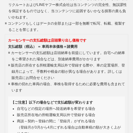
リクルートおよびLINEヤフー株式会社は当コンテンツの完全性、無誤謬性
を保証するものではなく、当コンテンツに起因するいかなる損害の責も負
いかねます。
コンテンツもしくはデータの全部または一部を無断で転写、転載、複製す
ることを禁じます。
カーセンサーの支払総額は店頭乗り出し価格です
支払総額（税込） ＝ 車両本体価格＋諸費用
カーセンサーの支払総額は店頭納車を前提にしています。自宅への納車
をご希望された場合などは、別途納車費用がかかります
販売店の所在する所轄運輸支局以外で登録する際や、車の定置場所、登
録月によって、手数料や税金の額が異なる場合があります。詳しくは
販売店にお問合せください
車検の切れた車両の場合、車検を取得するために必要な費用も含まれて
います
【ご注意】以下の場合などで支払総額が変わります
自宅などの指定の場所へ陸送納車を希望する場合
販売店所在地の所轄運輸支局以外で登録する場合
商談～契約～登録の間に「登録月」がずれる場合
（登録月が3月から4月にずれる場合は自動車税の額が大きく上が