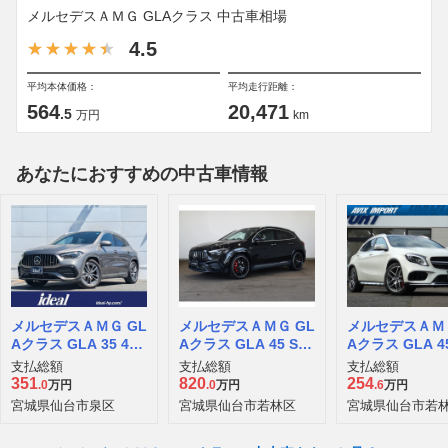
メルセデスＡＭＧ GLAクラス 中古車相場
4.5
平均本体価格：
平均走行距離：
564
20,471
.5
万円
km
あなたにおすすめの中古車情報
メルセデスＡＭＧ GL
メルセデスＡＭＧ GL
メルセデスＡＭＧ
Aクラス GLA 35 4マ
Aクラス GLA 45 S 4
Aクラス GLA 4
チック 4WD
マチックプラス 4WD
チック 4WD
支払総額
支払総額
支払総額
MP202502
351
820
254
.0
万円
.0
万円
.6
万円
宮城県仙台市泉区
宮城県仙台市若林区
宮城県仙台市若