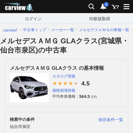
carview!
検索
通知
i
ログイン
ID新規取得
中古車トップ
メーカー一覧
メルセデスＡＭＧの車種一覧
carview!
メルセデスＡＭＧ GLAクラス(宮城県・
仙台市泉区)の中古車
メルセデスＡＭＧ GLAクラス の基本情報
カタログ情報
4.5
価格相場情報
564.5
平均本体価格：
万円
検索中の条件
保存条件一覧
仙台市泉区