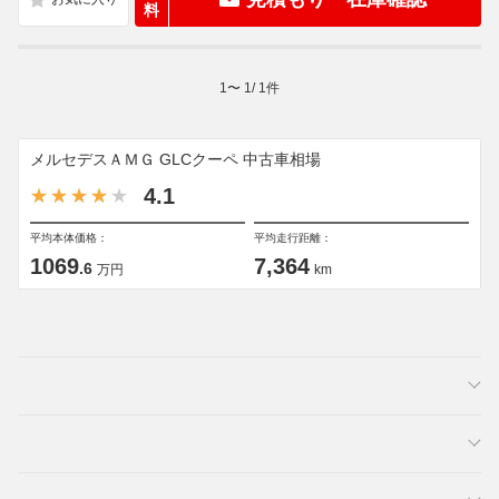
料
1
〜
1
/
1
件
メルセデスＡＭＧ GLCクーペ 中古車相場
4.1
平均本体価格：
平均走行距離：
1069
7,364
.6
万円
km