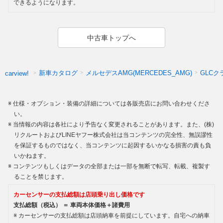
できるようになります。
中古車トップへ
新車カタログ
メルセデスAMG(MERCEDES_AMG)
GLCク
carview!
仕様・オプション・装備の詳細については各販売店にお問い合わせくださ
い。
当情報の内容は各社により予告なく変更されることがあります。また、(株)
リクルートおよびLINEヤフー株式会社は当コンテンツの完全性、無誤謬性
を保証するものではなく、当コンテンツに起因するいかなる損害の責も負
いかねます。
コンテンツもしくはデータの全部または一部を無断で転写、転載、複製す
ることを禁じます。
カーセンサーの支払総額は店頭乗り出し価格です
支払総額（税込） ＝ 車両本体価格＋諸費用
カーセンサーの支払総額は店頭納車を前提にしています。自宅への納車