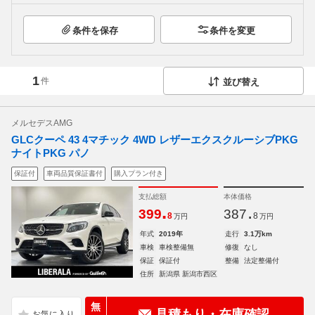
条件を保存
条件を変更
1
件
並び替え
メルセデスAMG
GLCクーペ 43 4マチック 4WD レザーエクスクルーシブPKG
ナイトPKG パノ
保証付
車両品質保証書付
購入プラン付き
支払総額
本体価格
.
.
399
387
8
8
万円
万円
年式
2019年
走行
3.1万km
車検
車検整備無
修復
なし
保証
保証付
整備
法定整備付
住所
新潟県 新潟市西区
無
見積もり・在庫確認