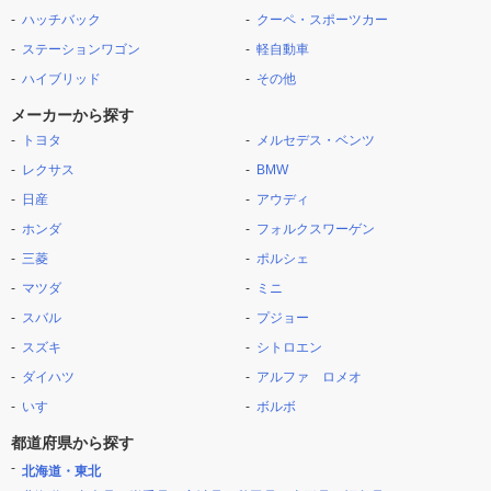
ハッチバック
クーペ・スポーツカー
ステーションワゴン
軽自動車
ハイブリッド
その他
メーカーから探す
トヨタ
メルセデス・ベンツ
レクサス
BMW
日産
アウディ
ホンダ
フォルクスワーゲン
三菱
ポルシェ
マツダ
ミニ
スバル
プジョー
スズキ
シトロエン
ダイハツ
アルファ ロメオ
いすゞ
ボルボ
都道府県から探す
北海道・東北