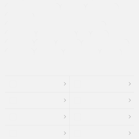
メーカー系販売店取り扱い車
修復歴無し
アルミホイール
寒冷地仕様車
過給機設定モデル（ターボ・スーパーチャージャーなど)
ETC
CDプレーヤー
カーナビゲーション
禁煙車
法定整備付き
保証付き
エアバッグ
ディスチャージドランプ
支払総顔あり
クーポンあり
車両品質評価書付
新着車両