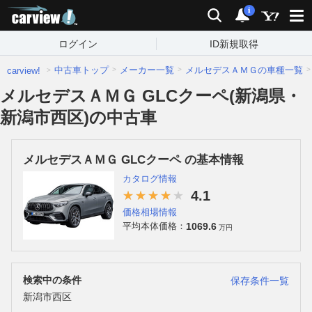
carview!
検索
通知
i
ログイン
ID新規取得
中古車トップ
メーカー一覧
メルセデスＡＭＧの車種一覧
carview!
メルセデスＡＭＧ GLCクーペ(新潟県・
新潟市西区)の中古車
メルセデスＡＭＧ GLCクーペ の基本情報
カタログ情報
4.1
価格相場情報
1069.6
平均本体価格：
万円
検索中の条件
保存条件一覧
新潟市西区