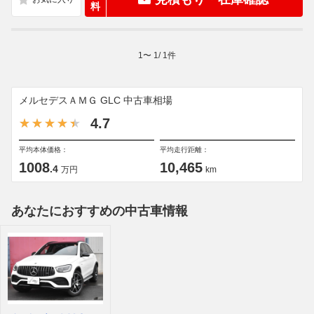
料
1
〜
1
/
1
件
メルセデスＡＭＧ GLC 中古車相場
4.7
平均本体価格：
平均走行距離：
1008
10,465
.4
万円
km
あなたにおすすめの中古車情報