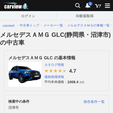
carview!
検索
通知
i
ログイン
ID新規取得
中古車トップ
メーカー一覧
メルセデスＡＭＧの車種一覧
carview!
メルセデスＡＭＧ GLC(静岡県・沼津市)
の中古車
メルセデスＡＭＧ GLC の基本情報
カタログ情報
4.7
価格相場情報
1008.4
平均本体価格：
万円
検索中の条件
保存条件一覧
沼津市