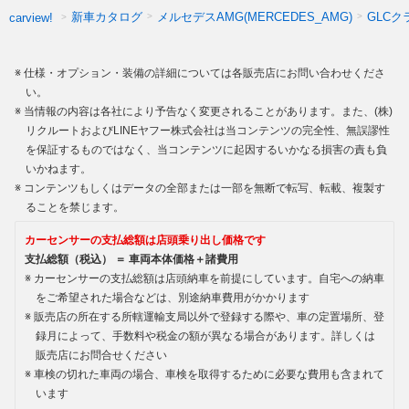
新車カタログ
メルセデスAMG(MERCEDES_AMG)
GLCク
carview!
仕様・オプション・装備の詳細については各販売店にお問い合わせくださ
い。
当情報の内容は各社により予告なく変更されることがあります。また、(株)
リクルートおよびLINEヤフー株式会社は当コンテンツの完全性、無誤謬性
を保証するものではなく、当コンテンツに起因するいかなる損害の責も負
いかねます。
コンテンツもしくはデータの全部または一部を無断で転写、転載、複製す
ることを禁じます。
カーセンサーの支払総額は店頭乗り出し価格です
支払総額（税込） ＝ 車両本体価格＋諸費用
カーセンサーの支払総額は店頭納車を前提にしています。自宅への納車
をご希望された場合などは、別途納車費用がかかります
販売店の所在する所轄運輸支局以外で登録する際や、車の定置場所、登
録月によって、手数料や税金の額が異なる場合があります。詳しくは
販売店にお問合せください
車検の切れた車両の場合、車検を取得するために必要な費用も含まれて
います