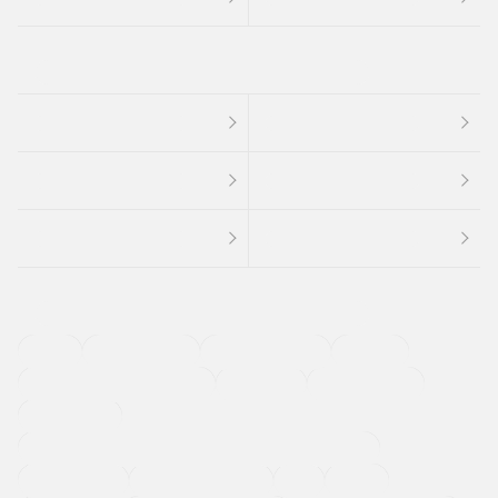
４ＷＤ
定期点検記録簿
ワンオーナーカー
福祉車両
メーカー系販売店取り扱い車
修復歴無し
アルミホイール
寒冷地仕様車
過給機設定モデル（ターボ・スーパーチャージャーなど)
ETC
CDプレーヤー
カーナビゲーション
禁煙車