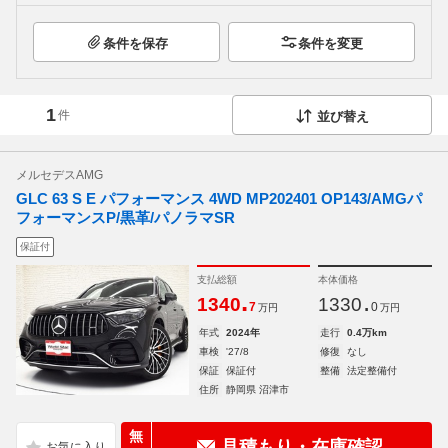
条件を保存
条件を変更
1
件
並び替え
メルセデスAMG
GLC 63 S E パフォーマンス 4WD MP202401 OP143/AMGパ
フォーマンスP/黒革/パノラマSR
保証付
支払総額
本体価格
.
.
1340
1330
7
0
万円
万円
年式
2024年
走行
0.4万km
車検
'27/8
修復
なし
保証
保証付
整備
法定整備付
住所
静岡県 沼津市
無
見積もり・在庫確認