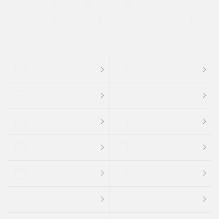
法定整備付き
保証付き
エアバッグ
ディスチャージドランプ
支払総顔あり
クーポンあり
車両品質評価書付
新着車両