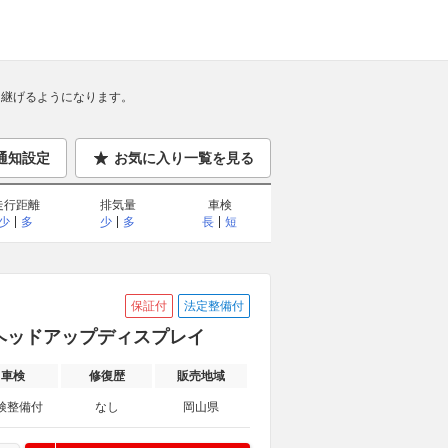
継げるようになります。
通知設定
お気に入り一覧を見る
走行距離
排気量
車検
少
多
少
多
長
短
保証付
法定整備付
ー ヘッドアップディスプレイ
車検
修復歴
販売地域
検整備付
なし
岡山県