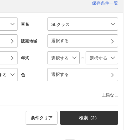
保存条件一覧
車名
選択する
販売地域
～
年式
選択する
色
上限なし
条件クリア
検索（
2
）