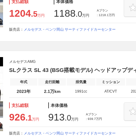
支払総額
本体価格
1204
1188
Aプラン
.5
.0
万円
万円
: 1218.1万円
販売店：
メルセデス・ベンツ岡山 サーティファイドカーセンター
メルセデスAMG
SLクラス SL 43 (BSG搭載モデル) ヘッドアッ
年式
走行距離
排気量
ミッション
2023年
2.1万km
1991cc
AT/CVT
20
支払総額
本体価格
926
913
Aプラン
.1
.0
万円
万円
: 939.7万円
販売店：
メルセデス・ベンツ岡山 サーティファイドカーセンター