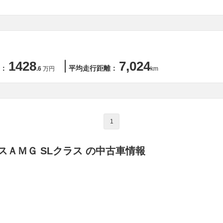
1428
7,024
：
平均走行距離：
.6
万円
km
1
スＡＭＧ SLクラス の中古車情報