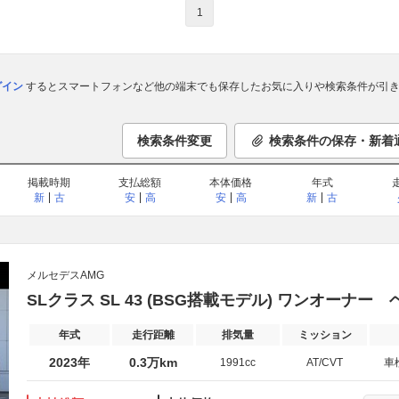
1
ログイン
するとスマートフォンなど他の端末でも保存したお気に入りや検索条件が引き
検索条件変更
検索条件の保存・新着
掲載時期
支払総額
本体価格
年式
新
古
安
高
安
高
新
古
メルセデスAMG
SLクラス SL 43 (BSG搭載モデル) ワンオーナ
年式
走行距離
排気量
ミッション
2023年
0.3万km
1991cc
AT/CVT
車