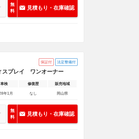
無
見積もり・在庫確認
料
保証付
法定整備付
プディスプレイ ワンオーナー
車検
修復歴
販売地域
28年1月
なし
岡山県
無
見積もり・在庫確認
料