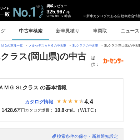
掲載レビュー
325,967
件
時点
※新車カタログのある自動車総合情報
2026.08.09
ログ
中古車検索
新車見積り
車買取
ニュース
ＡＭＧの車種一覧
メルセデスＡＭＧの中古車
SLクラスの中古車
SLクラス(岡山県)の中古
Lクラス(岡山県)の中古
提
供：
ＡＭＧ SLクラス の基本情報
4.4
カタログ情報
1428.6
10.8
km/L（WLTC）
：
万円
カタログ燃費：
検索条件の保存・新着通知設定