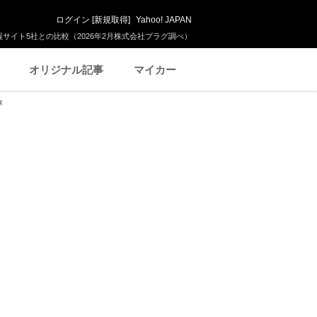
ログイン
[
新規取得
]
Yahoo! JAPAN
サイト5社との比較（2026年2月株式会社プラグ調べ）
オリジナル記事
マイカー
車