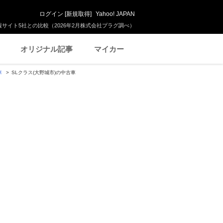
ログイン
[
新規取得
]
Yahoo! JAPAN
サイト5社との比較（2026年2月株式会社プラグ調べ）
オリジナル記事
マイカー
車
SLクラス(大野城市)の中古車