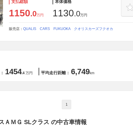
支払総額
本体価格
1150
1130
.0
.0
万円
万円
販売店：
QUALIS CARS FUKUOKA クオリスカーズフクオカ
1454
6,749
：
平均走行距離：
.4
万円
km
1
スＡＭＧ SLクラス の中古車情報