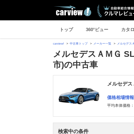
トップ
360°ビュー
カタ
carview!
中古車トップ
メーカー一覧
メルセデス
メルセデスＡＭＧ S
市)の中古車
メルセデス
価格相場情報
平均本体価格
検索中の条件