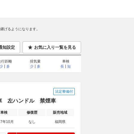
継げるようになります。
通知設定
お気に入り一覧を見る
走行距離
排気量
車検
少
多
少
多
長
短
法定整備付
ラー車 左ハンドル 禁煙車
車検
修復歴
販売地域
27年10月
なし
福岡県