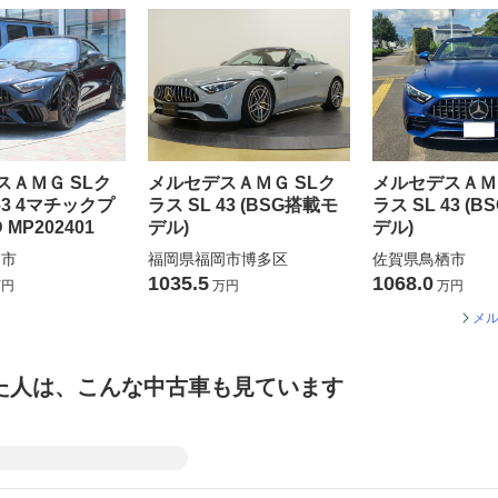
スＡＭＧ SLク
メルセデスＡＭＧ SLク
メルセデスＡＭＧ
63 4マチックプ
ラス SL 43 (BSG搭載モ
ラス SL 43 (
 MP202401
デル)
デル)
日市
福岡県福岡市博多区
佐賀県鳥栖市
1035.5
1068.0
円
万円
万円
メル
た人は、こんな中古車も見ています