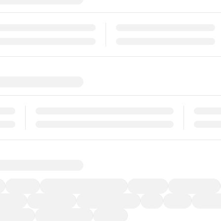
福祉車両
メーカー系販売店取り扱い車
修復歴無し
アルミホイール
ーなど)
CDプレーヤー
カーナビゲーション
ETC
禁煙車
法定整備
ーポンあり
車両品質評価書付
新着車両