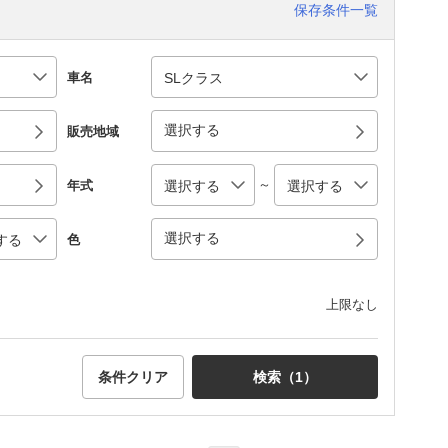
保存条件一覧
車名
選択する
販売地域
～
年式
選択する
色
上限なし
条件クリア
検索（
1
）