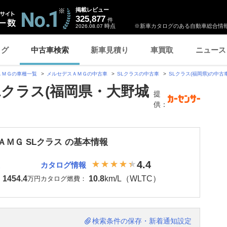
掲載レビュー
325,877
件
時点
※新車カタログのある自動車総合情報
2026.08.07
ログ
中古車検索
新車見積り
車買取
ニュース
ＡＭＧの車種一覧
メルセデスＡＭＧの中古車
SLクラスの中古車
SLクラス(福岡県)の中古
Lクラス(福岡県・大野城
提
供：
ＡＭＧ SLクラス の基本情報
4.4
カタログ情報
1454.4
10.8
km/L（WLTC）
：
万円
カタログ燃費：
検索条件の保存・新着通知設定