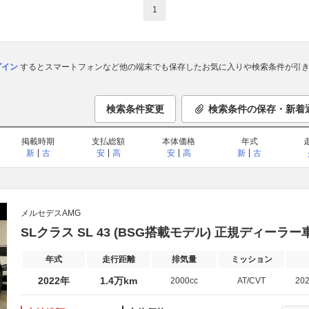
1
ログイン
するとスマートフォンなど他の端末でも保存したお気に入りや検索条件が引き
検索条件変更
検索条件の保存・新着
掲載時期
支払総額
本体価格
年式
新
古
安
高
安
高
新
古
メルセデスAMG
SLクラス SL 43 (BSG搭載モデル) 正規ディー
年式
走行距離
排気量
ミッション
2022年
1.4万km
2000cc
AT/CVT
20