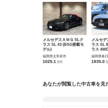
メルセデスＡＭＧ SLク
メルセデ
ラス SL 43 (BSG搭載モ
ラス SL 
デル)
ラス 4WD
福岡県太宰府市
福岡県春
1025.1
1935.0
万円
万
あなたが閲覧した中古車を見