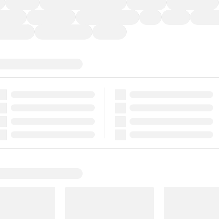
福祉車両
メーカー系販売店取り扱い車
修復歴無し
アルミホイール
ーなど)
CDプレーヤー
カーナビゲーション
ETC
禁煙車
法定整備
ーポンあり
車両品質評価書付
新着車両