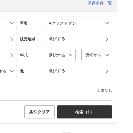
保存条件一覧
車名
選択する
販売地域
～
年式
選択する
色
上限なし
条件クリア
検索（
1
）