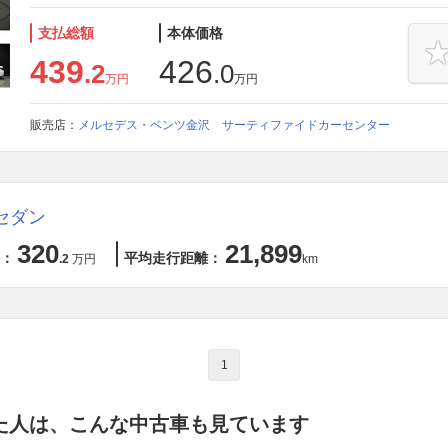
支払総額
本体価格
439
426
.2
.0
万円
万円
販売店：
メルセデス・ベンツ金沢 サーティファイドカーセンター
セダン
320
21,899
：
平均走行距離：
.2
万円
km
1
た人は、こんな中古車も見ています