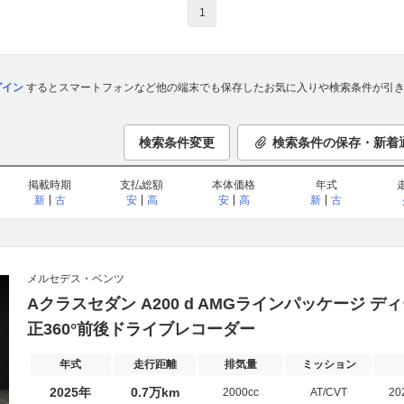
1
ログイン
するとスマートフォンなど他の端末でも保存したお気に入りや検索条件が引き
検索条件変更
検索条件の保存・新着
掲載時期
支払総額
本体価格
年式
新
古
安
高
安
高
新
古
メルセデス・ベンツ
Aクラスセダン A200 d AMGラインパッケージ ディー
正360°前後ドライブレコーダー
年式
走行距離
排気量
ミッション
2025年
0.7万km
2000cc
AT/CVT
20