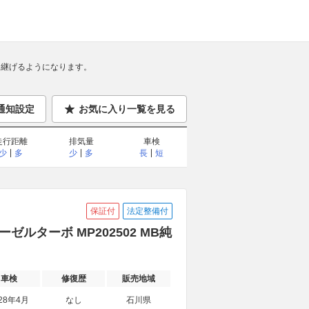
継げるようになります。
通知設定
お気に入り一覧を見る
走行距離
排気量
車検
少
多
少
多
長
短
保証付
法定整備付
ゼルターボ MP202502 MB純
車検
修復歴
販売地域
28年4月
なし
石川県