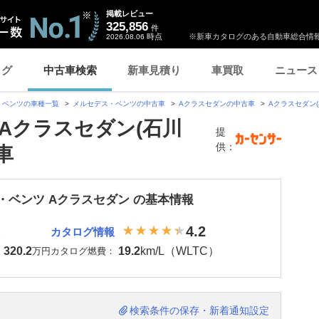
掲載レビュー
325,856
件
時点
※新車カタログのある自動車総合情報
2026.08.06
ログ
中古車検索
新車見積り
車買取
ニュース
・ベンツの車種一覧
メルセデス・ベンツの中古車
Aクラスセダンの中古車
Aクラスセダン
Aクラスセダン(石川
提
供：
車
・ベンツ Aクラスセダン の基本情報
4.2
カタログ情報
320.2
19.2
km/L（WLTC）
：
万円
カタログ燃費：
検索条件の保存・新着通知設定