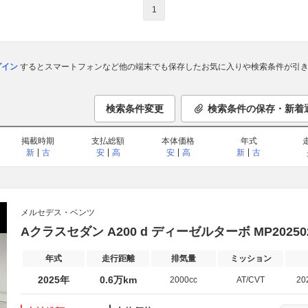
1
ログイン
するとスマートフォンなど他の端末でも保存したお気に入りや検索条件が引き
検索条件変更
検索条件の保存・新着
掲載時期
支払総額
本体価格
年式
新
古
安
高
安
高
新
古
メルセデス・ベンツ
Aクラスセダン A200 d ディーゼルターボ MP2025
年式
走行距離
排気量
ミッション
2025年
0.6万km
2000cc
AT/CVT
20