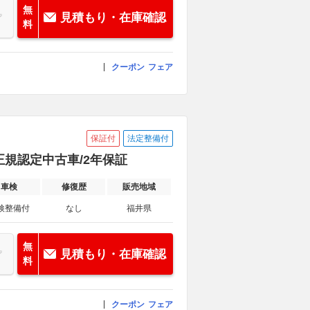
無
見積もり・在庫確認
料
クーポン
フェア
保証付
法定整備付
 正規認定中古車/2年保証
車検
修復歴
販売地域
検整備付
なし
福井県
無
見積もり・在庫確認
料
クーポン
フェア