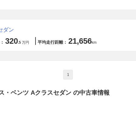
セダン
320
21,656
：
平均走行距離：
.5
万円
km
1
ス・ベンツ Aクラスセダン の中古車情報