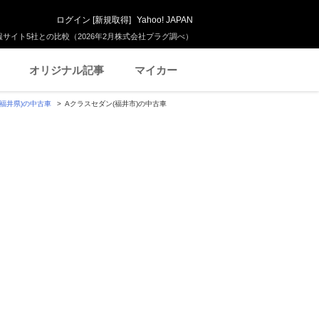
ログイン
[
新規取得
]
Yahoo! JAPAN
サイト5社との比較（2026年2月株式会社プラグ調べ）
オリジナル記事
マイカー
(福井県)の中古車
Aクラスセダン(福井市)の中古車