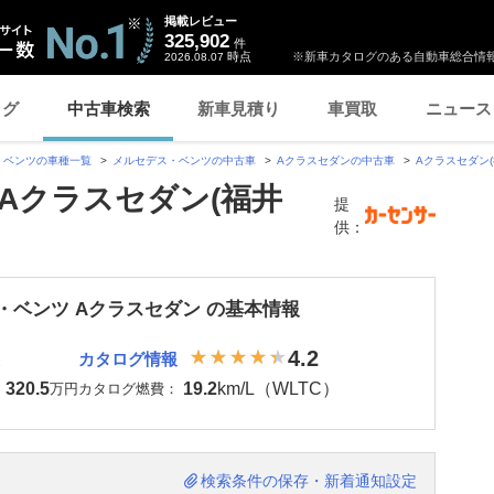
掲載レビュー
325,902
件
時点
※新車カタログのある自動車総合情報
2026.08.07
ログ
中古車検索
新車見積り
車買取
ニュース
・ベンツの車種一覧
メルセデス・ベンツの中古車
Aクラスセダンの中古車
Aクラスセダン
Aクラスセダン(福井
提
供：
・ベンツ Aクラスセダン の基本情報
4.2
カタログ情報
320.5
19.2
km/L（WLTC）
：
万円
カタログ燃費：
検索条件の保存・新着通知設定