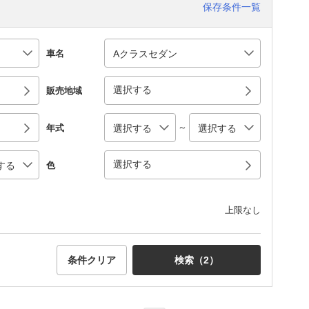
保存条件一覧
車名
選択する
販売地域
～
年式
選択する
色
上限なし
条件クリア
検索（
2
）