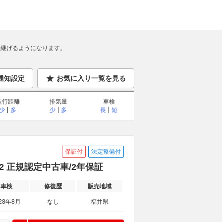
継げるようになります。
通知設定
お気に入り一覧を見る
走行距離
排気量
車検
少
多
少
多
長
短
保証付
法定整備付
02 正規認定中古車/2年保証
車検
修復歴
販売地域
28年8月
なし
福井県