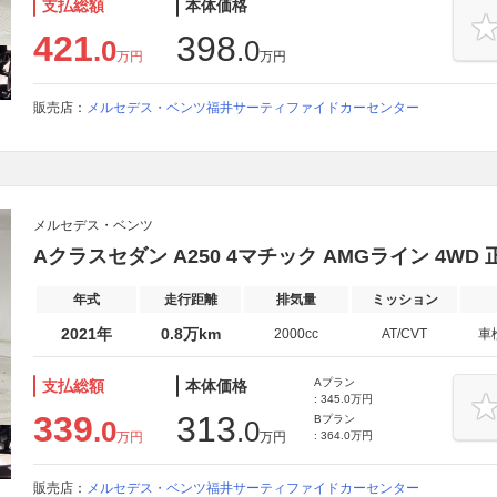
支払総額
本体価格
421
398
.0
.0
万円
万円
販売店：
メルセデス・ベンツ福井サーティファイドカーセンター
メルセデス・ベンツ
Aクラスセダン A250 4マチック AMGライン 4WD
年式
走行距離
排気量
ミッション
2021年
0.8万km
2000cc
AT/CVT
車
Aプラン
支払総額
本体価格
: 345.0万円
339
313
Bプラン
.0
.0
万円
万円
: 364.0万円
販売店：
メルセデス・ベンツ福井サーティファイドカーセンター