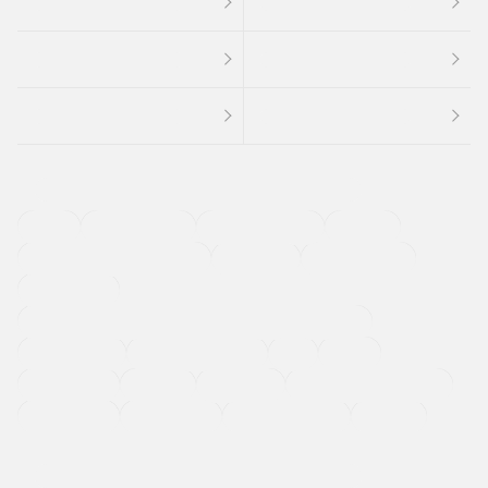
４ＷＤ
定期点検記録簿
ワンオーナーカー
福祉車両
メーカー系販売店取り扱い車
修復歴無し
アルミホイール
寒冷地仕様車
過給機設定モデル（ターボ・スーパーチャージャーなど)
ETC
CDプレーヤー
カーナビゲーション
禁煙車
法定整備付き
保証付き
エアバッグ
ディスチャージドランプ
支払総顔あり
クーポンあり
車両品質評価書付
新着車両