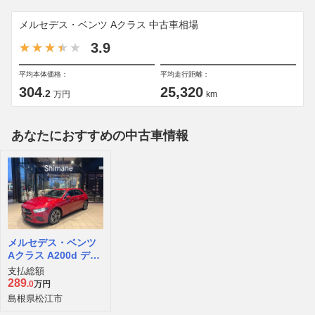
メルセデス・ベンツ Aクラス 中古車相場
3.9
平均本体価格：
平均走行距離：
304
25,320
.2
万円
km
あなたにおすすめの中古車情報
メルセデス・ベンツ
Aクラス A200d ディ
ーゼルターボ MP202
支払総額
302
289
.0
万円
島根県松江市