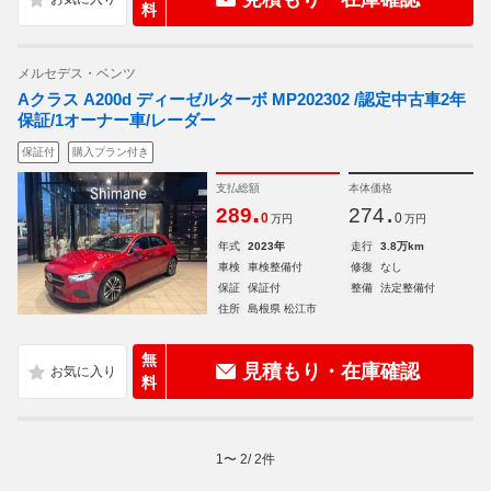
料
メルセデス・ベンツ
Aクラス A200d ディーゼルターボ MP202302 /認定中古車2年
保証/1オーナー車/レーダー
保証付
購入プラン付き
支払総額
本体価格
.
.
289
274
0
0
万円
万円
年式
2023年
走行
3.8万km
車検
車検整備付
修復
なし
保証
保証付
整備
法定整備付
住所
島根県 松江市
無
見積もり・在庫確認
料
1
〜
2
/
2
件