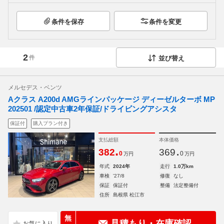
条件を保存
条件を変更
2
件
並び替え
メルセデス・ベンツ
Aクラス A200d AMGラインパッケージ ディーゼルターボ MP
202501 /認定中古車2年保証/ドライビングアシスタ
保証付
購入プラン付き
支払総額
本体価格
.
.
382
369
0
0
万円
万円
年式
2024年
走行
1.0万km
車検
'27/8
修復
なし
保証
保証付
整備
法定整備付
住所
島根県 松江市
無
見積もり・在庫確認