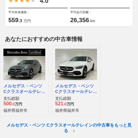
4.0
平均本体価格：
平均走行距離：
559
26,356
.3
万円
km
あなたにおすすめの中古車情報
メルセデス・ベンツ
メルセデス・ベンツ
Cクラスオールテレイ
Cクラスオールテレイ
ン C220 d 4マチック
ン C220 d 4マチック
支払総額
支払総額
(ISG搭載モデル) ディ
(ISG搭載モデル) ディ
500
521
.0
万円
.0
万円
ーゼルターボ 4WD M
ーゼルターボ 4WD
福井県福井市
福井県福井市
P202302
メルセデス・ベンツ Cクラスオールテレインの中古車をもっと見
る