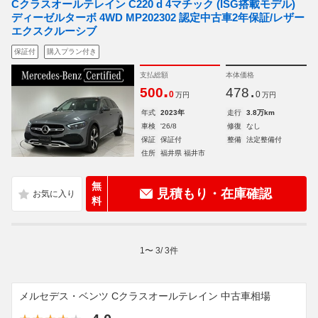
Cクラスオールテレイン C220 d 4マチック (ISG搭載モデル)
ディーゼルターボ 4WD MP202302 認定中古車2年保証/レザー
エクスクルーシブ
保証付
購入プラン付き
支払総額
本体価格
.
.
500
478
0
0
万円
万円
年式
2023年
走行
3.8万km
車検
'26/8
修復
なし
保証
保証付
整備
法定整備付
住所
福井県 福井市
無
見積もり・在庫確認
料
1
〜
3
/
3
件
メルセデス・ベンツ Cクラスオールテレイン 中古車相場