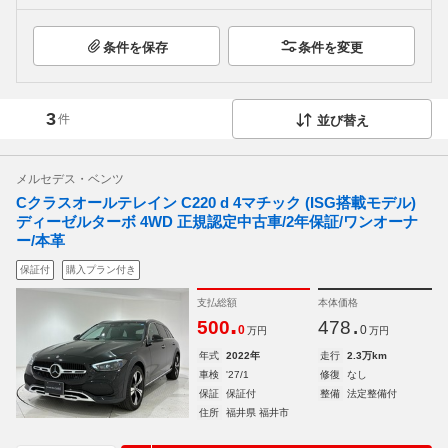
条件を保存
条件を変更
3
件
並び替え
メルセデス・ベンツ
Cクラスオールテレイン C220 d 4マチック (ISG搭載モデル)
ディーゼルターボ 4WD 正規認定中古車/2年保証/ワンオーナ
ー/本革
保証付
購入プラン付き
支払総額
本体価格
.
.
500
478
0
0
万円
万円
年式
2022年
走行
2.3万km
車検
'27/1
修復
なし
保証
保証付
整備
法定整備付
住所
福井県 福井市