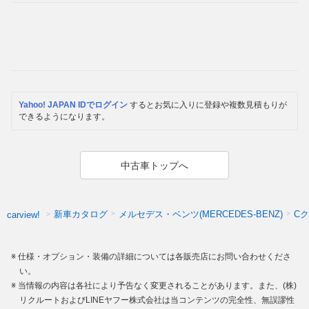
Yahoo! JAPAN IDでログイン
するとお気に入りに登録や複数見積もりが
できるようになります。
中古車トップへ
新車カタログ
メルセデス・ベンツ(MERCEDES-BENZ)
C
carview!
仕様・オプション・装備の詳細については各販売店にお問い合わせくださ
い。
当情報の内容は各社により予告なく変更されることがあります。また、(株)
リクルートおよびLINEヤフー株式会社は当コンテンツの完全性、無誤謬性