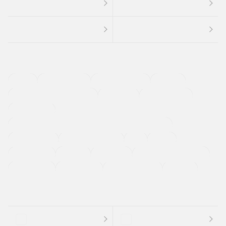
４ＷＤ
定期点検記録簿
ワンオーナーカー
福祉車両
メーカー系販売店取り扱い車
修復歴無し
アルミホイール
寒冷地仕様車
過給機設定モデル（ターボ・スーパーチャージャーなど)
ETC
CDプレーヤー
カーナビゲーション
禁煙車
法定整備付き
保証付き
エアバッグ
ディスチャージドランプ
支払総顔あり
クーポンあり
車両品質評価書付
新着車両