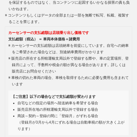
を保証するものではなく、当コンテンツに起因するいかなる損害の責も負
いかねます。
コンテンツもしくはデータの全部または一部を無断で転写、転載、複製す
ることを禁じます。
カーセンサーの支払総額は店頭乗り出し価格です
支払総額（税込） ＝ 車両本体価格＋諸費用
カーセンサーの支払総額は店頭納車を前提にしています。自宅への納車
をご希望された場合などは、別途納車費用がかかります
販売店の所在する所轄運輸支局以外で登録する際や、車の定置場所、登
録月によって、手数料や税金の額が異なる場合があります。詳しくは
販売店にお問合せください
車検の切れた車両の場合、車検を取得するために必要な費用も含まれて
います
【ご注意】以下の場合などで支払総額が変わります
自宅などの指定の場所へ陸送納車を希望する場合
販売店所在地の所轄運輸支局以外で登録する場合
商談～契約～登録の間に「登録月」がずれる場合
（登録月が3月から4月にずれる場合は自動車税の額が大きく上が
ります）