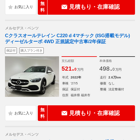
無
見積もり・在庫確認
料
メルセデス・ベンツ
Cクラスオールテレイン C220 d 4マチック (ISG搭載モデル)
ディーゼルターボ 4WD 正規認定中古車/2年保証
保証付
購入プラン付き
支払総額
本体価格
.
.
521
498
0
0
万円
万円
年式
2022年
走行
2.6万km
車検
'27/5
修復
なし
保証
保証付
整備
法定整備付
住所
福井県 福井市
無
見積もり・在庫確認
料
メルセデス・ベンツ