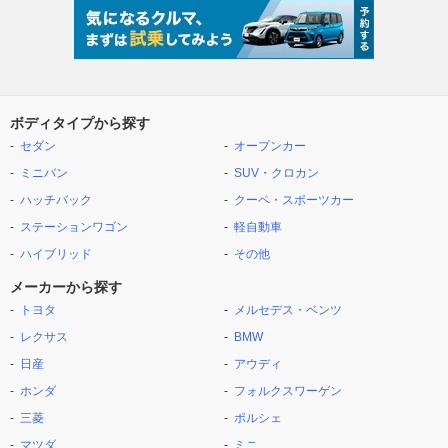
ボディタイプから探す
セダン
オープンカー
ミニバン
SUV・クロカン
ハッチバック
クーペ・スポーツカー
ステーションワゴン
軽自動車
ハイブリッド
その他
メーカーから探す
トヨタ
メルセデス・ベンツ
レクサス
BMW
日産
アウディ
ホンダ
フォルクスワーゲン
三菱
ポルシェ
マツダ
ミニ