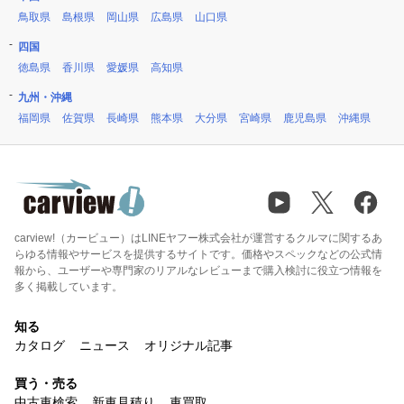
鳥取県
島根県
岡山県
広島県
山口県
四国
徳島県
香川県
愛媛県
高知県
九州・沖縄
福岡県
佐賀県
長崎県
熊本県
大分県
宮崎県
鹿児島県
沖縄県
carview!（カービュー）はLINEヤフー株式会社が運営するクルマに関するあ
らゆる情報やサービスを提供するサイトです。価格やスペックなどの公式情
報から、ユーザーや専門家のリアルなレビューまで購入検討に役立つ情報を
多く掲載しています。
知る
カタログ
ニュース
オリジナル記事
買う・売る
中古車検索
新車見積り
車買取