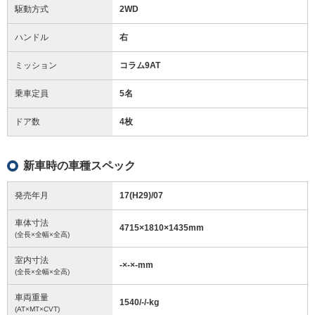
駆動方式
2WD
ハンドル
右
ミッション
コラム9AT
乗車定員
5名
ドア数
4枚
新車時の車種スペック
発売年月
17(H29)/07
車体寸法
4715
×
1810
×
1435
mm
(全長×全幅×全高)
室内寸法
-
×
-
×
-
mm
(全長×全幅×全高)
車両重量
1540/-/-
kg
(AT×MT×CVT)