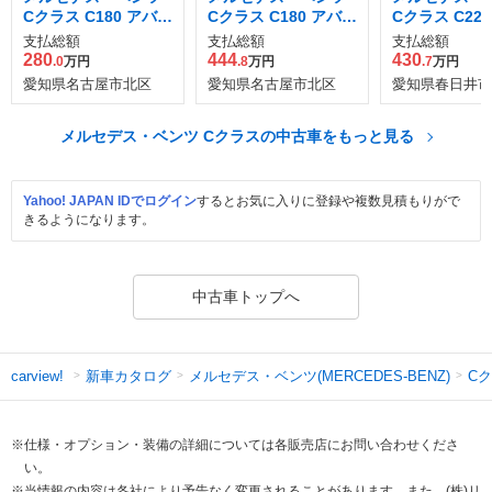
Cクラス C180 アバン
Cクラス C180 アバン
Cクラス C220
ギャルド AMGライン
ギャルド AMGライン
ンギャルド A
支払総額
支払総額
支払総額
(ISG搭載モデル)
ン (ISG搭載
280
444
430
.0
万円
.8
万円
.7
万円
ディーゼルタ
愛知県名古屋市北区
愛知県名古屋市北区
愛知県春日井市
メルセデス・ベンツ Cクラスの中古車をもっと見る
Yahoo! JAPAN IDでログイン
するとお気に入りに登録や複数見積もりがで
きるようになります。
中古車トップへ
新車カタログ
メルセデス・ベンツ(MERCEDES-BENZ)
C
carview!
※仕様・オプション・装備の詳細については各販売店にお問い合わせくださ
い。
※当情報の内容は各社により予告なく変更されることがあります。また、(株)リ