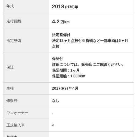
2018
年式
(H30)
年
4.2
走行距離
万km
法定整備付
法定整備
法定12ヶ月点検付※貨物など一部車両は6ヶ月
点検
保証付
詳細については、販売店にご確認ください。
保証
保証期間：1ヶ月
保証距離：1,000km
車検
2027(R9) 年4月
修復歴
なし
ワンオーナー
-
正規輸入車
○