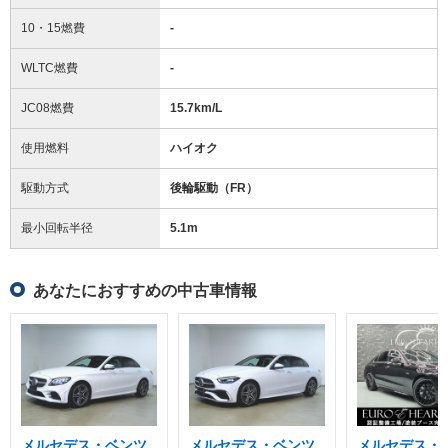
10・15燃費
-
WLTC燃費
-
JC08燃費
15.7km/L
使用燃料
ハイオク
駆動方式
後輪駆動（FR）
最小回転半径
5.1
m
あなたにおすすめの中古車情報
メルセデス・ベンツ
メルセデス・ベンツ
メルセデス・