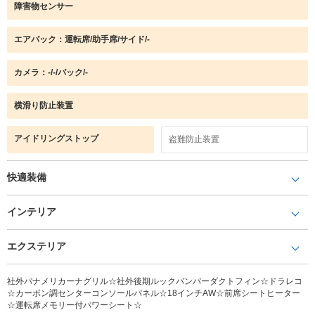
障害物センサー
エアバック：運転席/助手席/サイド/-
カメラ：-/-/バック/-
横滑り防止装置
アイドリングストップ
盗難防止装置
快適装備
インテリア
エクステリア
社外パナメリカーナグリル☆社外後期ルックバンパーダクトフィン☆ドラレコ
☆カーボン調センターコンソールパネル☆18インチAW☆前席シートヒーター
☆運転席メモリー付パワーシート☆