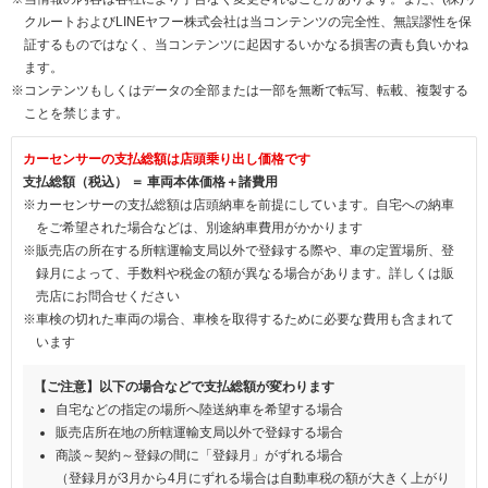
クルートおよびLINEヤフー株式会社は当コンテンツの完全性、無誤謬性を保
証するものではなく、当コンテンツに起因するいかなる損害の責も負いかね
ます。
※コンテンツもしくはデータの全部または一部を無断で転写、転載、複製する
ことを禁じます。
カーセンサーの支払総額は店頭乗り出し価格です
支払総額（税込） ＝ 車両本体価格＋諸費用
※カーセンサーの支払総額は店頭納車を前提にしています。自宅への納車
をご希望された場合などは、別途納車費用がかかります
※販売店の所在する所轄運輸支局以外で登録する際や、車の定置場所、登
録月によって、手数料や税金の額が異なる場合があります。詳しくは販
売店にお問合せください
※車検の切れた車両の場合、車検を取得するために必要な費用も含まれて
います
【ご注意】以下の場合などで支払総額が変わります
自宅などの指定の場所へ陸送納車を希望する場合
販売店所在地の所轄運輸支局以外で登録する場合
商談～契約～登録の間に「登録月」がずれる場合
（登録月が3月から4月にずれる場合は自動車税の額が大きく上がり