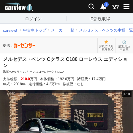
carview!
検索
通知
i
ログイン
ID新規取得
中古車トップ
メーカー一覧
メルセデス・ベンツの車種一覧
carview!
提供：
お気に入り
最近見た
一覧を見る
中古車
メルセデス・ベンツ Cクラス C180 ローレウス エディショ
ン
黒革/AMGライン/キーレスゴー/パークトロニ/
支払総額：
210.0
万円
本体価格：
192.6
万円
諸経費：
17.4
万円
年式：
2018
年
走行距離：
4.2
万km
修復歴：
なし
1
/
20