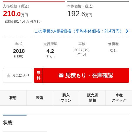
支払総額（税込）
本体価格（税込）
210
192
.0
.6
万円
万円
（諸経費17 .4 万円含む）
この車種の相場価格（平均本体価格：214万円）
年式
走行距離
車検
修復歴
2018
4.2
2027(R9)
なし
年4月
(H30)
万km
無
見積もり・在庫確認
料
購入
販売店
車種
状態
装備
プラン
情報
スペック
状態