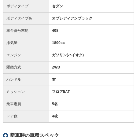
ボディタイプ
セダン
ボディタイプ色
オブシディアンブラック
車台番号末尾
408
排気量
1800cc
エンジン
ガソリン(ハイオク)
駆動方式
2WD
ハンドル
右
ミッション
フロア5AT
乗車定員
5名
ドア数
4枚
新車時の車種スペック