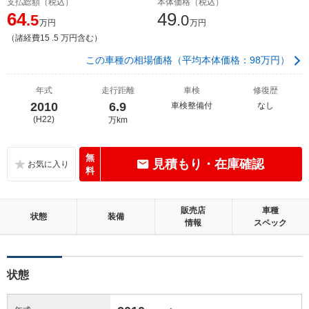
支払総額（税込）
本体価格（税込）
64
49
.5
.0
万円
万円
（諸経費15 .5 万円含む）
この車種の相場価格（平均本体価格：98万円）
年式
走行距離
車検
修復歴
2010
6.9
車検整備付
なし
(H22)
万km
無
見積もり・在庫確認
料
販売店
車種
状態
装備
情報
スペック
状態