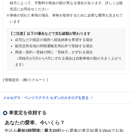
録月によって、手数料や税金の額が異なる場合があります。詳しくは販
売店にお問合せください
※車検の切れた車両の場合、車検を取得するために必要な費用も含まれて
います
【ご注意】以下の場合などで支払総額が変わります
自宅などの指定の場所へ陸送納車を希望する場合
販売店所在地の所轄運輸支局以外で登録する場合
商談～契約～登録の間に「登録月」がずれる場合
（登録月が3月から4月にずれる場合は自動車税の額が大きく上がり
ます）
[ 情報提供：(株)リクルート ]
メルセデス・ベンツ Cクラス セダンのカタログを見る
車査定を依頼する
あなたの愛車、今いくら？
申込み
最短3時間後
に
最大20社
から愛車の査定結果をWebでお知