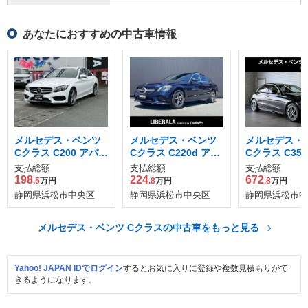
あなたにおすすめの中古車情報
メルセデス・ベンツ
メルセデス・ベンツ
メルセデス・
Cクラス C200 アバン
Cクラス C220d アバ
Cクラス C350
ギャルド AMGライン
ンギャルド AMGライ
ーツ MP2025
支払総額
支払総額
支払総額
ン ディーゼルターボ
198
224
672
.5
万円
.8
万円
.8
万円
静岡県浜松市中央区
静岡県浜松市中央区
静岡県浜松市中
メルセデス・ベンツ Cクラスの中古車をもっと見る
Yahoo! JAPAN IDでログイン
するとお気に入りに登録や複数見積もりがで
きるようになります。