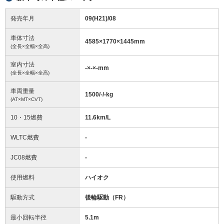
発売年月
09(H21)/08
車体寸法
4585
×
1770
×
1445
mm
(全長×全幅×全高)
室内寸法
-
×
-
×
-
mm
(全長×全幅×全高)
車両重量
1500/-/-
kg
(AT×MT×CVT)
10・15燃費
11.6km/L
WLTC燃費
-
JC08燃費
-
使用燃料
ハイオク
駆動方式
後輪駆動（FR）
最小回転半径
5.1
m