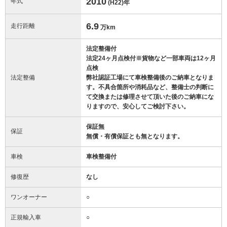
2010
年式
(H22)
年
6.9
走行距離
万km
法定整備付
法定24ヶ月点検付※貨物など一部車両は12ヶ月
点検
法定整備
弊社認証工場にて車検整備後のご納車となりま
す。不具合箇所や消耗品など、整備士の判断に
て交換または修理させて頂いた後のご納車にな
りますので、安心してご検討下さい。
保証無
保証
無償・有償保証とも無となります。
車検
車検整備付
修復歴
なし
ワンオーナー
○
正規輸入車
○