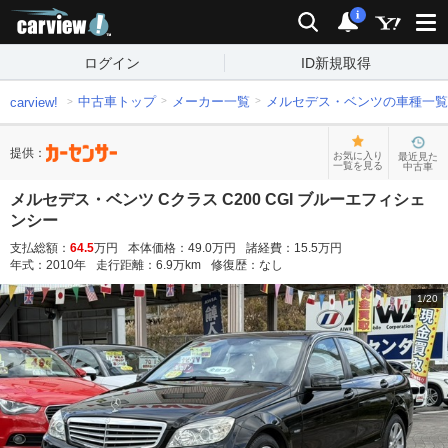
carview!
検索
通知
i
ログイン
ID新規取得
中古車トップ
メーカー一覧
メルセデス・ベンツの車種一覧
carview!
提供：
お気に入り
最近見た
一覧を見る
中古車
メルセデス・ベンツ Cクラス C200 CGI ブルーエフィシェ
ンシー
支払総額：
64.5
万円
本体価格：
49.0
万円
諸経費：
15.5
万円
年式：
2010
年
走行距離：
6.9
万km
修復歴：
なし
1
/
20