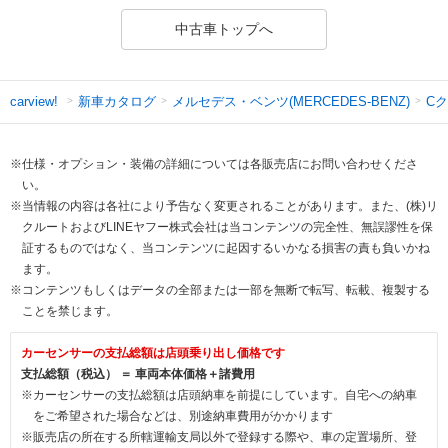
中古車トップへ
新車カタログ
メルセデス・ベンツ(MERCEDES-BENZ)
C
carview!
※仕様・オプション・装備の詳細については各販売店にお問い合わせくださ
い。
※当情報の内容は各社により予告なく変更されることがあります。また、(株)リ
クルートおよびLINEヤフー株式会社は当コンテンツの完全性、無誤謬性を保
証するものではなく、当コンテンツに起因するいかなる損害の責も負いかね
ます。
※コンテンツもしくはデータの全部または一部を無断で転写、転載、複製する
ことを禁じます。
カーセンサーの支払総額は店頭乗り出し価格です
支払総額（税込） ＝ 車両本体価格＋諸費用
※カーセンサーの支払総額は店頭納車を前提にしています。自宅への納車
をご希望された場合などは、別途納車費用がかかります
※販売店の所在する所轄運輸支局以外で登録する際や、車の定置場所、登