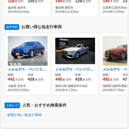
118
105
145
128
145
13
.8
万円
.8
万円
.0
万円
.0
万円
.7
万円
福井県 福井市
愛知県 豊田市
広島県 広島市安佐
2014年/6.6万km
2016年/13.8万km
2016年/7.0万km
お買い得な低走行車両
おすすめ
メルセデス・ベンツ Cクラス C200 アバンギャルド (ISG搭載モデル) MP202501 レザーエクスクルーシブPKG 360°カメラ
メルセデス・ベンツ Cクラス C200 アバンギャルド (ISG搭載モデル) MP202202/レザーエクスクルーシブパッケー
総額
本体
総額
本体
総額
本体
442
428
445
428
492
47
.7
万円
.0
万円
.8
万円
.0
万円
.5
万円
大阪府 茨木市
神奈川県 相模原市中央区
福岡県 福岡市博多
2025年/0.9万km
2022年/0.1万km
2025年/0.7万km
人気・おすすめ検索条件
くわしく!
状態が良い低走行車両