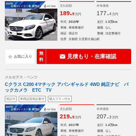
支払総額
本体価格
.
.
189
177
9
4
万円
万円
年式
2015年
走行
1.3万km
車検
車検整備付
修復
なし
保証
保証付
整備
法定整備付
住所
京都府 久世郡久御山町
無
見積もり・在庫確認
料
メルセデス・ベンツ
Cクラス C200 4マチック アバンギャルド 4WD 純正ナビ バ
ックカメラ ETC TV
保証付
車両品質保証書付
購入プラン付き
支払総額
本体価格
.
.
219
207
9
3
万円
万円
年式
2017年
走行
1.4万km
車検
車検整備付
修復
なし