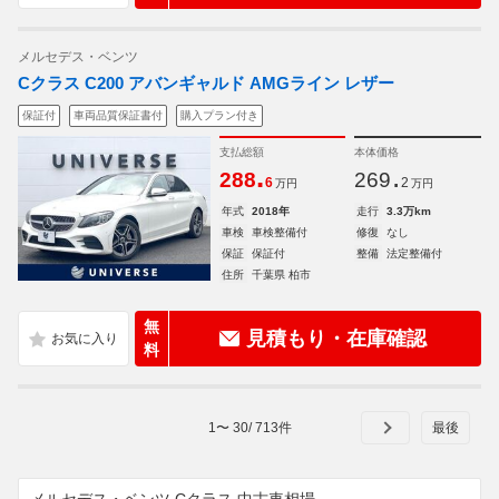
メルセデス・ベンツ
Cクラス C200 アバンギャルド AMGライン レザー
保証付
車両品質保証書付
購入プラン付き
支払総額
本体価格
.
.
288
269
6
2
万円
万円
年式
2018年
走行
3.3万km
車検
車検整備付
修復
なし
保証
保証付
整備
法定整備付
住所
千葉県 柏市
無
見積もり・在庫確認
料
1
〜
30
/
713
件