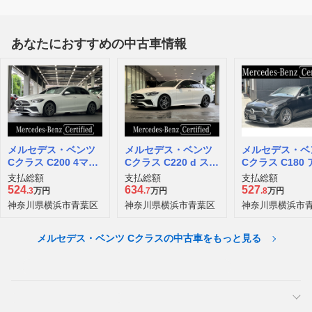
あなたにおすすめの中古車情報
メルセデス・ベンツ
メルセデス・ベンツ
メルセデス・ベ
Cクラス C200 4マチ
Cクラス C220 d スポ
Cクラス C180
ック アバンギャルド
ーツ (ISG) ディーゼ
ギャルド (ISG
支払総額
支払総額
支払総額
AMGラインパッケー
ルターボ MP202601
デル) MP20230
524
634
527
.3
万円
.7
万円
.8
万円
ジ (ISG搭載モデル) 4
神奈川県横浜市青葉区
神奈川県横浜市青葉区
神奈川県横浜市
WD MP202301
メルセデス・ベンツ Cクラスの中古車をもっと見る