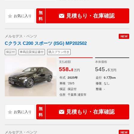
無
見積もり・在庫確認
料
メルセデス・ベンツ
NEW
Cクラス C200 スポーツ (ISG) MP202502
保証付
車両品質保証書付
購入プラン付き
支払総額
本体価格
.
.
558
545
8
6
万円
万円
年式
2025年
走行
0.7万km
車検
'28/5
修復
なし
保証
保証付
整備
-
住所
千葉県 浦安市
無
見積もり・在庫確認
料
メルセデス・ベンツ
NEW