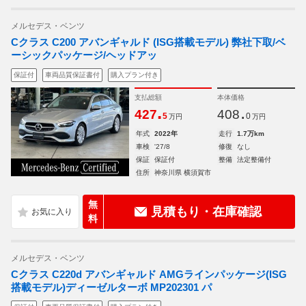
メルセデス・ベンツ
Cクラス C200 アバンギャルド (ISG搭載モデル) 弊社下取/ベ
ーシックパッケージ/ヘッドアッ
保証付
車両品質保証書付
購入プラン付き
支払総額
本体価格
.
.
427
408
5
0
万円
万円
年式
2022年
走行
1.7万km
車検
'27/8
修復
なし
保証
保証付
整備
法定整備付
住所
神奈川県 横須賀市
無
見積もり・在庫確認
料
メルセデス・ベンツ
Cクラス C220d アバンギャルド AMGラインパッケージ(ISG
搭載モデル)ディーゼルターボ MP202301 パ