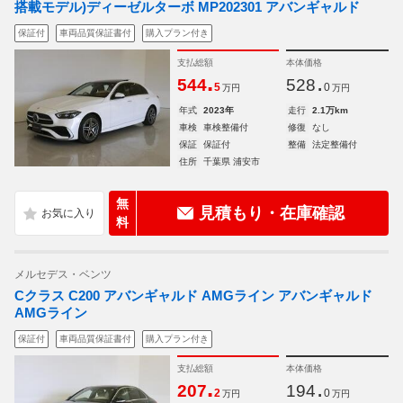
搭載モデル)ディーゼルターボ MP202301 アバンギャルド
保証付
車両品質保証書付
購入プラン付き
支払総額
本体価格
.
.
544
528
5
0
万円
万円
年式
2023年
走行
2.1万km
車検
車検整備付
修復
なし
保証
保証付
整備
法定整備付
住所
千葉県 浦安市
無
見積もり・在庫確認
料
メルセデス・ベンツ
Cクラス C200 アバンギャルド AMGライン アバンギャルド
AMGライン
保証付
車両品質保証書付
購入プラン付き
支払総額
本体価格
.
.
207
194
2
0
万円
万円