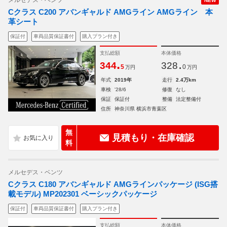
メルセデス・ベンツ
NEW
Cクラス C200 アバンギャルド AMGライン AMGライン 本
革シート
保証付
車両品質保証書付
購入プラン付き
支払総額
本体価格
.
.
344
328
5
0
万円
万円
年式
2019年
走行
2.4万km
車検
'28/6
修復
なし
保証
保証付
整備
法定整備付
住所
神奈川県 横浜市青葉区
無
見積もり・在庫確認
料
メルセデス・ベンツ
Cクラス C180 アバンギャルド AMGラインパッケージ (ISG搭
載モデル) MP202301 ベーシックパッケージ
保証付
車両品質保証書付
購入プラン付き
支払総額
本体価格