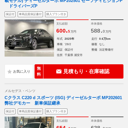
載モデル) ディーゼルターボ MP202501 セーフティビジョンP
ドライバーズP
保証付
車両品質保証書付
購入プラン付き
支払総額
本体価格
.
.
600
588
5
0
万円
万円
年式
2025年
走行
0.6万km
車検
'28/2
修復
なし
保証
保証付
整備
法定整備付
住所
千葉県 浦安市
無
見積もり・在庫確認
料
メルセデス・ベンツ
Cクラス C220 d スポーツ (ISG) ディーゼルターボ MP202601
弊社デモカー 新車保証継承
保証付
車両品質保証書付
購入プラン付き
支払総額
本体価格
.
.
654
638