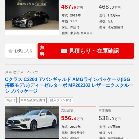
.
.
487
468
6
0
万円
万円
年式
2023年
走行
2.5万km
車検
'28/3
修復
なし
保証
保証付
整備
法定整備付
住所
東京都 西東京市
無
見積もり・在庫確認
料
メルセデス・ベンツ
Cクラス C220d アバンギャルド AMGラインパッケージ(ISG
搭載モデル)ディーゼルターボ MP202302 レザーエクスクルー
シブパッケージ
保証付
車両品質保証書付
購入プラン付き
支払総額
本体価格
.
.
556
538
4
0
万円
万円
年式
2023年
走行
2.6万km
車検
車検整備付
修復
なし
保証
保証付
整備
法定整備付