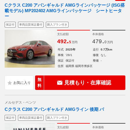
Cクラス C200 アバンギャルド AMGラインパッケージ (ISG搭
載モデル) MP202402 AMGラインパッケージ シートヒータ
ー
保証付
車両品質保証書付
購入プラン付き
支払総額
本体価格
.
.
492
479
5
0
万円
万円
年式
2025年
走行
0.7万km
車検
'28/1
修復
なし
保証
保証付
整備
-
住所
福岡県 福岡市博多区
無
見積もり・在庫確認
料
メルセデス・ベンツ
Cクラス C200 アバンギャルド AMGライン 後期 パ
保証付
車両品質保証書付
購入プラン付き
支払総額
本体価格