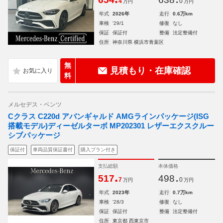
4
0
万円
万円
年式
2026年
走行
0.6万km
車検
'29/1
修復
なし
保証
保証付
整備
法定整備付
住所
神奈川県 横浜市青葉区
無
見積もり・在庫確認
料
メルセデス・ベンツ
Cクラス C220d アバンギャルド AMGラインパッケージ(ISG
搭載モデル)ディーゼルターボ MP202301 レザーエクスクルー
シブパッケージ
保証付
車両品質保証書付
購入プラン付き
支払総額
本体価格
.
.
517
498
7
0
万円
万円
年式
2023年
走行
0.7万km
車検
'28/3
修復
なし
保証
保証付
整備
法定整備付
住所
東京都 西東京市