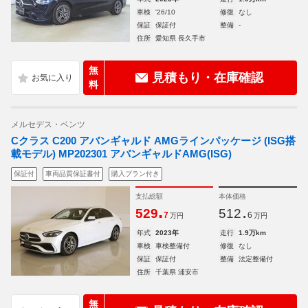
車検
'26/10
修復
なし
保証
保証付
整備
-
住所
愛知県 長久手市
無
見積もり・在庫確認
料
メルセデス・ベンツ
Cクラス C200 アバンギャルド AMGラインパッケージ (ISG搭
載モデル) MP202301 アバンギャルドAMG(ISG)
保証付
車両品質保証書付
購入プラン付き
支払総額
本体価格
.
.
529
512
7
6
万円
万円
年式
2023年
走行
1.9万km
車検
車検整備付
修復
なし
保証
保証付
整備
法定整備付
住所
千葉県 浦安市
無