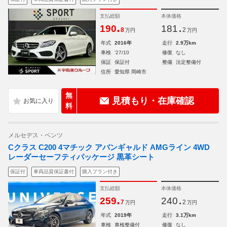
支払総額
本体価格
.
.
190
181
8
2
万円
万円
年式
2016年
走行
2.9万km
車検
'27/10
修復
なし
保証
保証付
整備
法定整備付
住所
愛知県 岡崎市
無
見積もり・在庫確認
料
メルセデス・ベンツ
Cクラス C200 4マチック アバンギャルド AMGライン 4WD
レーダーセーフティパッケージ 黒革シート
保証付
車両品質保証書付
購入プラン付き
支払総額
本体価格
.
.
259
240
7
2
万円
万円
年式
2019年
走行
3.1万km
車検
車検整備付
修復
なし