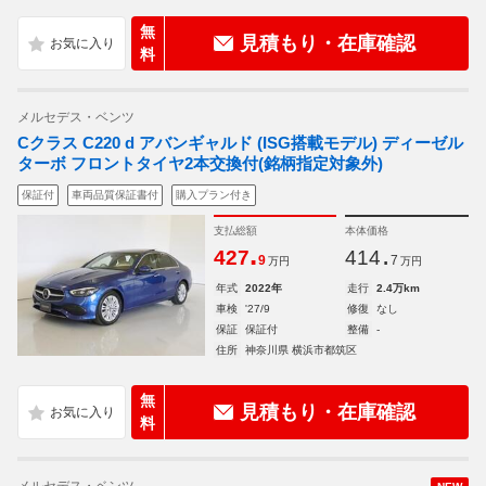
無
見積もり・在庫確認
料
メルセデス・ベンツ
Cクラス C220 d アバンギャルド (ISG搭載モデル) ディーゼル
ターボ フロントタイヤ2本交換付(銘柄指定対象外)
保証付
車両品質保証書付
購入プラン付き
支払総額
本体価格
.
.
427
414
9
7
万円
万円
年式
2022年
走行
2.4万km
車検
'27/9
修復
なし
保証
保証付
整備
-
住所
神奈川県 横浜市都筑区
無
見積もり・在庫確認
料