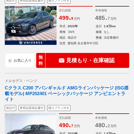
保証付
車両品質保証書付
購入プラン付き
支払総額
本体価格
.
.
499
485
9
7
万円
万円
年式
2023年
走行
1.8万km
車検
'28/5
修復
なし
保証
保証付
整備
法定整備付
住所
愛知県 名古屋市中川区
無
見積もり・在庫確認
料
メルセデス・ベンツ
Cクラス C200 アバンギャルド AMGラインパッケージ (ISG搭
載モデル) MP202401 ベーシックパッケージ アンビエントラ
イト
保証付
車両品質保証書付
購入プラン付き
支払総額
本体価格
.
.
490
480
7
2
万円
万円
年式
2023年
走行
1.9万km