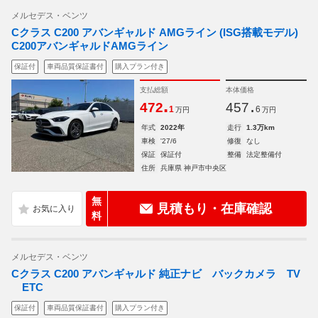
メルセデス・ベンツ
Cクラス C200 アバンギャルド AMGライン (ISG搭載モデル)
C200アバンギャルドAMGライン
保証付
車両品質保証書付
購入プラン付き
支払総額
本体価格
.
.
472
457
1
6
万円
万円
年式
2022年
走行
1.3万km
車検
'27/6
修復
なし
保証
保証付
整備
法定整備付
住所
兵庫県 神戸市中央区
無
見積もり・在庫確認
料
メルセデス・ベンツ
Cクラス C200 アバンギャルド 純正ナビ バックカメラ TV
ETC
保証付
車両品質保証書付
購入プラン付き