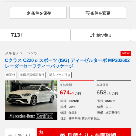
条件を保存
条件を変更
713
件
並び替え
メルセデス・ベンツ
NEW
Cクラス C220 d スポーツ (ISG) ディーゼルターボ MP202602
レーダーセーフティーパッケージ
保証付
車両品質保証書付
購入プラン付き
支払総額
本体価格
.
.
674
658
5
0
万円
万円
年式
2026年
走行
858km
車検
'29/4
修復
なし
保証
保証付
整備
法定整備付
住所
神奈川県 横浜市青葉区
無
見積もり・在庫確認