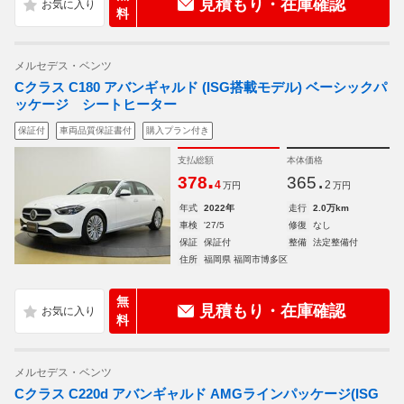
見積もり・在庫確認
料
メルセデス・ベンツ
Cクラス C180 アバンギャルド (ISG搭載モデル) ベーシックパ
ッケージ シートヒーター
保証付
車両品質保証書付
購入プラン付き
支払総額
本体価格
.
.
378
365
4
2
万円
万円
年式
2022年
走行
2.0万km
車検
'27/5
修復
なし
保証
保証付
整備
法定整備付
住所
福岡県 福岡市博多区
無
見積もり・在庫確認
料
メルセデス・ベンツ
Cクラス C220d アバンギャルド AMGラインパッケージ(ISG