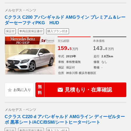
メルセデス・ベンツ
Cクラス C200 アバンギャルド AMGライン プレミアム＆レー
ダーセーフティPKG HUD
保証付
車両品質保証書付
購入プラン付き
支払総額
本体価格
.
.
159
143
5
8
万円
万円
年式
2015年
走行
2.8万km
車検
車検整備無
修復
なし
保証
保証付
整備
-
住所
神奈川県 横浜市都筑区
無
見積もり・在庫確認
料
メルセデス・ベンツ
Cクラス C220 d アバンギャルド AMGライン ディーゼルター
ボ 黒革シート/ACC/BSM/シートヒーター/シート
保証付
車両品質保証書付
購入プラン付き