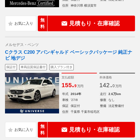
住所
神奈川県 横須賀市
無
見積もり・在庫確認
料
メルセデス・ベンツ
Cクラス C200 アバンギャルド ベーシックパッケージ 純正ナ
ビ 地デジ
保証付
車両品質保証書付
購入プラン付き
支払総額
本体価格
.
.
155
142
9
0
万円
万円
年式
2014年
走行
2.6万km
車検
'27/8
修復
なし
保証
保証付
整備
法定整備付
住所
千葉県 千葉市稲毛区
無
見積もり・在庫確認
料