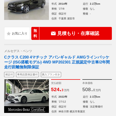
年式
2014年
走行
2.2万km
車検
'27/8
修復
なし
保証
保証付
整備
-
住所
千葉県 浦安市
無
見積もり・在庫確認
料
メルセデス・ベンツ
Cクラス C200 4マチック アバンギャルド AMGラインパッケ
ージ (ISG搭載モデル) 4WD MP202301 正規認定中古車/2年間
走行距離無制限保証
保証付
車両品質保証書付
購入プラン付き
支払総額
本体価格
.
.
524
508
3
0
万円
万円
年式
2022年
走行
2.3万km
車検
'27/12
修復
なし
保証
保証付
整備
法定整備付
住所
神奈川県 横浜市青葉区