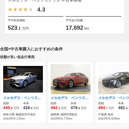
メルセデス・ベンツ Cクラス 中古車相場
4.3
平均本体価格：
平均走行距離：
523
17,692
.1
万円
km
全国×中古車購入におすすめの条件
状態が良い低走行車両
メルセデス・ベンツ Cクラス C200 アバンギャルド (ISG搭載モデル) MP202202/レザーエクスクルーシブパッケー
メルセデス・ベンツ Cクラス C200 アバンギャルド AMGラインパッケージ (ISG搭載モデル) MP202402 AMGラインパッケージ シートヒーター
総額
本体
総額
本体
総額
本体
445
428
492
479
494
482
.8
万円
.0
万円
.5
万円
.0
万円
.7
万円
.4
神奈川県 相模原市中央区
福岡県 福岡市博多区
千葉県 柏市
2022年/0.1万km
2025年/0.7万km
2022年/0.8万km