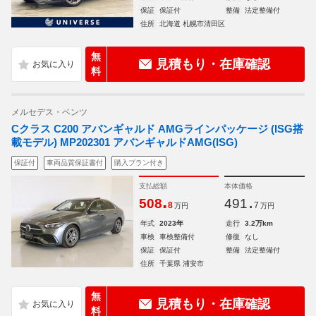
保証
保証付
整備
法定整備付
住所
北海道 札幌市清田区
無
見積もり・在庫確認
料
メルセデス・ベンツ
Cクラス C200 アバンギャルド AMGラインパッケージ (ISG搭
載モデル) MP202301 アバンギャルドAMG(ISG)
保証付
車両品質保証書付
購入プラン付き
支払総額
本体価格
.
.
508
491
8
7
万円
万円
年式
2023年
走行
3.2万km
車検
車検整備付
修復
なし
保証
保証付
整備
法定整備付
住所
千葉県 浦安市
無
見積もり・在庫確認
料