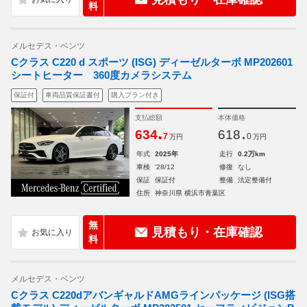
料
メルセデス・ベンツ
Cクラス C220 d スポーツ (ISG) ディーゼルターボ MP202601
シートヒーター 360度カメラシステム
保証付
車両品質保証書付
購入プラン付き
支払総額
本体価格
.
.
634
618
7
0
万円
万円
年式
2025年
走行
0.2万km
車検
'28/12
修復
なし
保証
保証付
整備
法定整備付
住所
神奈川県 横浜市青葉区
無
見積もり・在庫確認
料
メルセデス・ベンツ
Cクラス C220dアバンギャルドAMGラインパッケージ (ISG搭