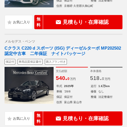
保証
保証付
整備
法定整備付
住所
京都府 久世郡久御山町
無
見積もり・在庫確認
料
メルセデス・ベンツ
Cクラス C220 d スポーツ (ISG) ディーゼルターボ MP202502
認定中古車 二年保証 ナイトパッケージ
保証付
車両品質保証書付
購入プラン付き
支払総額
本体価格
.
.
540
518
0
0
万円
万円
年式
2025年
走行
1.6万km
車検
'28/8
修復
なし
保証
保証付
整備
法定整備付
住所
富山県 富山市
無
見積もり・在庫確認
料