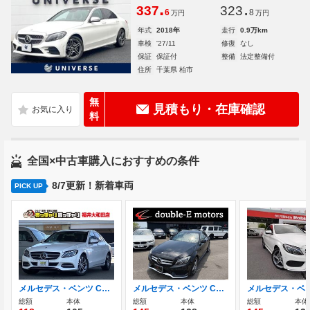
.
.
337
323
6
8
万円
万円
年式
2018年
走行
0.9万km
車検
'27/11
修復
なし
保証
保証付
整備
法定整備付
住所
千葉県 柏市
無
見積もり・在庫確認
料
全国×中古車購入におすすめの条件
8/7更新！新着車両
PICK UP
メルセデス・ベンツ Cクラス C200 アバンギャルド 純正ナビ/フルセグTV/Bluetooth/バックモニ
メルセデス・ベンツ Cクラス C220 d アバンギャルド AMGライン ディーゼルターボ レザーエクスクルーシブパッケージ
総額
本体
総額
本体
総額
本体