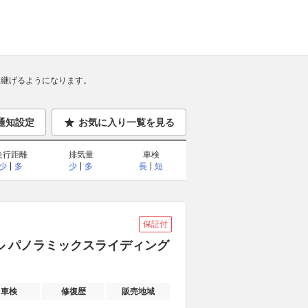
継げるようになります。
通知設定
お気に入り一覧を見る
走行距離
排気量
車検
少
多
少
多
長
短
保証付
イル パノラミックスライディング
車検
修復歴
販売地域