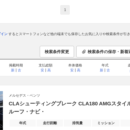
1
ログイン
するとスマートフォンなど他の端末でも保存したお気に入りや検索条件が引き
検索条件変更
検索条件の保存・新着
掲載時期
支払総額
本体価格
年式
新
古
安
高
安
高
新
古
メルセデス・ベンツ
CLAシューティングブレーク CLA180 AMGスタ
ルーフ・ナビ・
年式
走行距離
排気量
ミッション