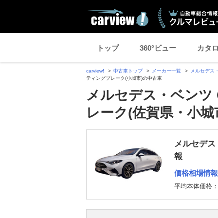
トップ
360°ビュー
カタ
carview!
中古車トップ
メーカー一覧
メルセデス
ティングブレーク(小城市)の中古車
メルセデス・ベンツ 
レーク(佐賀県・小城
メルセデス
報
価格相場情報
平均本体価格