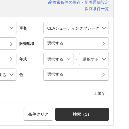
検索条件の保存・新着通知設定
保存条件一覧
車名
選択する
販売地域
～
年式
選択する
色
上限なし
条件クリア
検索（
1
）