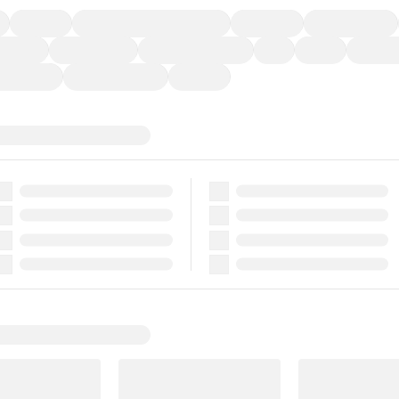
福祉車両
メーカー系販売店取り扱い車
修復歴無し
アルミホイール
ーなど)
CDプレーヤー
カーナビゲーション
ETC
禁煙車
法定整備
ーポンあり
車両品質評価書付
新着車両