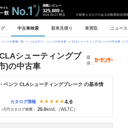
掲載レビュー
325,889
件
時点
※新車カタログのある自動車総合情報
2026.08.07
ログ
中古車検索
新車見積り
車買取
ニュース
・ベンツの車種一覧
メルセデス・ベンツの中古車
CLAシューティングブレークの中古車
CLAシューティングブ
提
供：
市)の中古車
・ベンツ CLAシューティングブレーク の基本情
4.6
カタログ情報
-
20.0
km/L（WLTC）
：
万円
カタログ燃費：