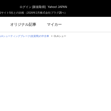
ログイン
[
新規取得
]
Yahoo! JAPAN
サイト5社との比較（2026年2月株式会社プラグ調べ）
オリジナル記事
マイカー
CLAシューティングブレーク(佐賀県)の中古車
CLAシュー