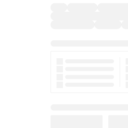
４ＷＤ
定期点検記録簿
ワンオーナーカー
過給機設定モデル（ターボ・スーパーチャージャ
ディスチャージドランプ
支払総顔あり
ク