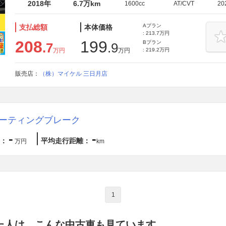
2018年
6.7万km
1600cc
AT/CVT
20
Aプラン
支払総額
本体価格
: 213.7万円
208
199
Bプラン
.7
.9
万円
万円
: 219.2万円
販売店：
（株）マイケル 三日月店
ューティングブレーク
-
-
：
平均走行距離：
万円
km
1
た人は、こんな中古車も見ています