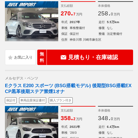
支払総額
本体価格
.
.
270
258
7
0
万円
万円
年式
2017年
走行
5.5万km
車検
車検整備付
修復
なし
保証
保証付
整備
法定整備付
住所
神奈川県 川崎市麻生区
無
見積もり・在庫確認
料
メルセデス・ベンツ
Eクラス E200 スポーツ (BSG搭載モデル) 後期型BSG搭載EX
CP黒革後期ステア禁煙1オナ
保証付
車両品質保証書付
購入プラン付き
支払総額
本体価格
.
.
358
348
2
0
万円
万円
年式
2021年
走行
6.4万km
車検
'28/3
修復
なし