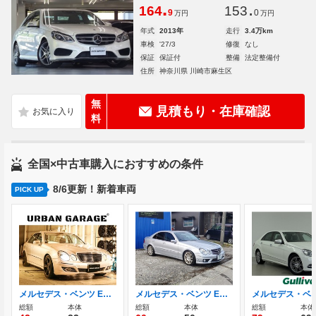
.
.
164
153
9
0
万円
万円
年式
2013年
走行
3.4万km
車検
'27/3
修復
なし
保証
保証付
整備
法定整備付
住所
神奈川県 川崎市麻生区
無
見積もり・在庫確認
料
全国×中古車購入におすすめの条件
8/6更新！新着車両
PICK UP
メルセデス・ベンツ Eクラス E320 CDI リミテッド ディーゼルターボ E320 CDI リミテッド 右ハンドル
メルセデス・ベンツ Eクラス E350 アバンギャルド AMGパッケージ仕様/エンジンオーバーホール
総額
本体
総額
本体
総額
本体