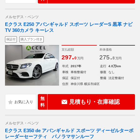
メルセデス・ベンツ
Eクラス E250 アバンギャルド スポーツ レーダーS 黒革 ナビ
TV 360カメラ キーレス
保証付
購入プラン付き
支払総額
本体価格
.
.
297
275
0
8
万円
万円
年式
2017年
走行
4.0万km
車検
車検整備付
修復
なし
保証
保証付
整備
法定整備付
住所
神奈川県 横浜市緑区
無
見積もり・在庫確認
料
メルセデス・ベンツ
Eクラス E350 de アバンギャルド スポーツ ディーゼルターボ
レーダーセーフティ パノラマサンルーフ