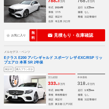
.
.
788
768
0
0
万円
万円
年式
2024年
走行
1.2万km
車検
'27/5
修復
なし
保証
保証付
整備
法定整備付
住所
埼玉県 川口市
無
見積もり・在庫確認
料
メルセデス・ベンツ
Eクラス E200 アバンギャルド スポーツ レザ-EXC/RSP リッ
プエアロ 本革 SR 2年保
保証付
購入プラン付き
支払総額
本体価格
.
.
333
318
3
0
万円
万円
年式
2017年
走行
1.9万km
車検
車検整備付
修復
なし
保証
保証付
整備
法定整備付
住所
東京都 江戸川区