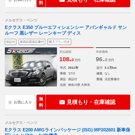
料
メルセデス・ベンツ
Eクラス E350 ブルーエフィシェンシー アバンギャルド サン
ルーフ 黒レザー レーンキープ ディス
保証付
車両品質保証書付
購入プラン付き
支払総額
本体価格
.
.
108
96
0
0
万円
万円
年式
2011年
走行
3.1万km
車検
'27/3
修復
なし
保証
保証付
整備
法定整備付
住所
神奈川県 大和市
無
見積もり・在庫確認
料
メルセデス・ベンツ
Eクラス E200 AMGラインパッケージ (ISG) MP202601 新車保