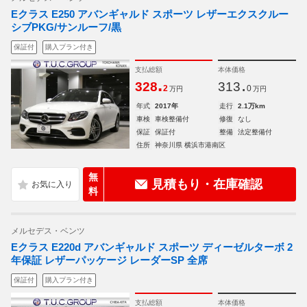
Eクラス E250 アバンギャルド スポーツ レザーエクスクルー
シブPKG/サンルーフ/黒
保証付
購入プラン付き
支払総額
本体価格
.
.
328
313
2
0
万円
万円
年式
2017年
走行
2.1万km
車検
車検整備付
修復
なし
保証
保証付
整備
法定整備付
住所
神奈川県 横浜市港南区
無
見積もり・在庫確認
料
メルセデス・ベンツ
Eクラス E220d アバンギャルド スポーツ ディーゼルターボ 2
年保証 レザーパッケージ レーダーSP 全席
保証付
購入プラン付き
支払総額
本体価格