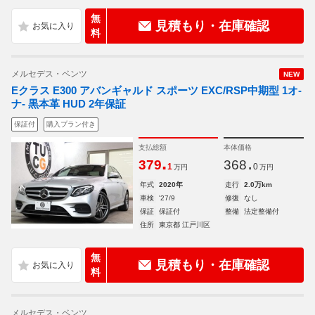
無
見積もり・在庫確認
料
メルセデス・ベンツ
NEW
Eクラス E300 アバンギャルド スポーツ EXC/RSP中期型 1オ-
ナ- 黒本革 HUD 2年保証
保証付
購入プラン付き
支払総額
本体価格
.
.
379
368
1
0
万円
万円
年式
2020年
走行
2.0万km
車検
'27/9
修復
なし
保証
保証付
整備
法定整備付
住所
東京都 江戸川区
無
見積もり・在庫確認
料
メルセデス・ベンツ