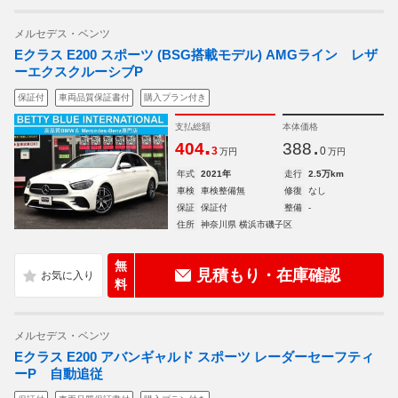
メルセデス・ベンツ
Eクラス E200 スポーツ (BSG搭載モデル) AMGライン レザ
ーエクスクルーシブP
保証付
車両品質保証書付
購入プラン付き
支払総額
本体価格
.
.
404
388
3
0
万円
万円
年式
2021年
走行
2.5万km
車検
車検整備無
修復
なし
保証
保証付
整備
-
住所
神奈川県 横浜市磯子区
無
見積もり・在庫確認
料
メルセデス・ベンツ
Eクラス E200 アバンギャルド スポーツ レーダーセーフティ
ーP 自動追従