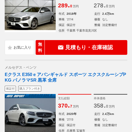
.
.
289
278
0
0
万円
万円
年式
2018年
走行
2.4万km
車検
'27/4
修復
なし
保証
保証付
整備
法定整備付
住所
千葉県 千葉市花見川区
無
見積もり・在庫確認
料
メルセデス・ベンツ
Eクラス E350 e アバンギャルド スポーツ エクスクルーシブP
KG パノラマSR 黒革 全席
保証付
購入プラン付き
支払総額
本体価格
.
.
370
358
7
0
万円
万円
年式
2020年
走行
2.4万km
車検
'27/3
修復
なし
保証
保証付
整備
法定整備付
住所
兵庫県 宝塚市