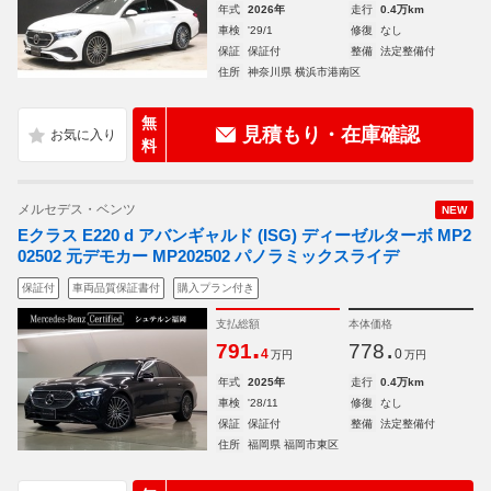
年式
2026年
走行
0.4万km
車検
'29/1
修復
なし
保証
保証付
整備
法定整備付
住所
神奈川県 横浜市港南区
無
見積もり・在庫確認
料
メルセデス・ベンツ
NEW
Eクラス E220 d アバンギャルド (ISG) ディーゼルターボ MP2
02502 元デモカー MP202502 パノラミックスライデ
保証付
車両品質保証書付
購入プラン付き
支払総額
本体価格
.
.
791
778
4
0
万円
万円
年式
2025年
走行
0.4万km
車検
'28/11
修復
なし
保証
保証付
整備
法定整備付
住所
福岡県 福岡市東区