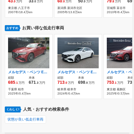
43
33
60
50
79
69
.0
万円
.0
万円
.0
万円
.0
万円
.8
万円
.
東京都 八王子市
新潟県 新潟市北区
宮城県 富谷市
2007年/18.4万km
2005年/13.8万km
2010年/6.4万km
お買い得な低走行車両
おすすめ
メルセデス・ベンツ Eクラス E200 アバンギャルド AMGラインパッケージ (ISG搭載モデル) MP202501
メルセデス・ベンツ Eクラス E220 d アバンギャルド AMGラインパッケージ(ISG搭載モデル)ディーゼルターボMP202401
総額
本体
総額
本体
総額
本体
685
671
713
698
753
73
.1
万円
.3
万円
.0
万円
.0
万円
.1
万円
千葉県 柏市
岐阜県 岐阜市
東京都 葛飾区
2025年/0.4万km
2024年/0.4万km
2025年/0.5万km
人気・おすすめ検索条件
くわしく!
状態が良い低走行車両