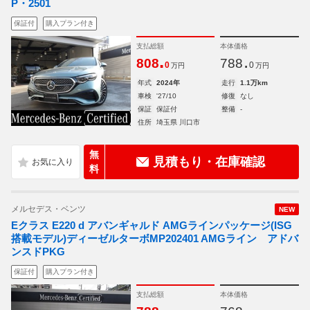
P・2501
保証付
購入プラン付き
支払総額
本体価格
.
.
808
788
0
0
万円
万円
年式
2024年
走行
1.1万km
車検
'27/10
修復
なし
保証
保証付
整備
-
住所
埼玉県 川口市
無
見積もり・在庫確認
料
メルセデス・ベンツ
NEW
Eクラス E220 d アバンギャルド AMGラインパッケージ(ISG
搭載モデル)ディーゼルターボMP202401 AMGライン アドバ
ンスドPKG
保証付
購入プラン付き
支払総額
本体価格