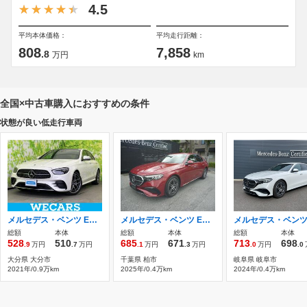
4.5
平均本体価格：
平均走行距離：
808
7,858
.8
万円
km
全国×中古車購入におすすめの条件
状態が良い低走行車両
メルセデス・ベンツ Eクラス E200 スポーツ (BSG搭載モデル) サンルーフ/純正 SDナビ/衝突安全装置/シー
メルセデス・ベンツ Eクラス E200 アバンギャルド AMGラインパッケージ (ISG搭載モデル) MP202501
総額
本体
総額
本体
総額
本体
528
510
685
671
713
698
.9
万円
.7
万円
.1
万円
.3
万円
.0
万円
.0
大分県 大分市
千葉県 柏市
岐阜県 岐阜市
2021年/0.9万km
2025年/0.4万km
2024年/0.4万km