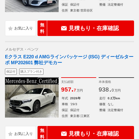
保証
保証付
整備
法定整備付
住所
東京都 世田谷区
無
見積もり・在庫確認
料
メルセデス・ベンツ
Eクラス E220 d AMGラインパッケージ (ISG) ディーゼルター
ボ MP202601 弊社デモカー
保証付
購入プラン付き
支払総額
本体価格
.
.
957
938
7
0
万円
万円
年式
2026年
走行
0.2万km
車検
'29/3
修復
なし
保証
保証付
整備
法定整備付
住所
東京都 江東区
無
見積もり・在庫確認
料