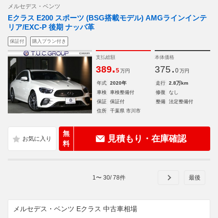
メルセデス・ベンツ
Eクラス E200 スポーツ (BSG搭載モデル) AMGラインインテ
リア/EXC-P 後期 ナッパ革
保証付
購入プラン付き
支払総額
本体価格
.
.
389
375
5
0
万円
万円
年式
2020年
走行
2.8万km
車検
車検整備付
修復
なし
保証
保証付
整備
法定整備付
住所
千葉県 市川市
無
見積もり・在庫確認
料
1
〜
30
/
78
件
メルセデス・ベンツ Eクラス 中古車相場