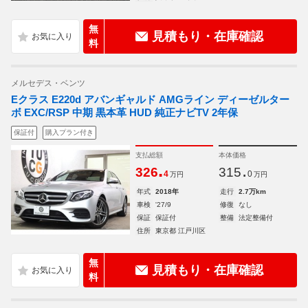
無
見積もり・在庫確認
料
メルセデス・ベンツ
Eクラス E220d アバンギャルド AMGライン ディーゼルター
ボ EXC/RSP 中期 黒本革 HUD 純正ナビTV 2年保
保証付
購入プラン付き
支払総額
本体価格
.
.
326
315
4
0
万円
万円
年式
2018年
走行
2.7万km
車検
'27/9
修復
なし
保証
保証付
整備
法定整備付
住所
東京都 江戸川区
無
見積もり・在庫確認
料