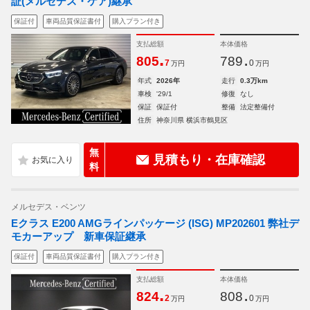
証(メルセデス・ケア)継承
保証付
車両品質保証書付
購入プラン付き
支払総額
本体価格
.
.
805
789
7
0
万円
万円
年式
2026年
走行
0.3万km
車検
'29/1
修復
なし
保証
保証付
整備
法定整備付
住所
神奈川県 横浜市鶴見区
無
見積もり・在庫確認
料
メルセデス・ベンツ
Eクラス E200 AMGラインパッケージ (ISG) MP202601 弊社デ
モカーアップ 新車保証継承
保証付
車両品質保証書付
購入プラン付き
支払総額
本体価格
.
.
824
808
2
0
万円
万円