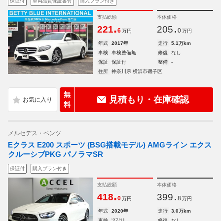
保証付
車両品質保証書付
購入プラン付き
支払総額
本体価格
.
.
221
205
6
0
万円
万円
年式
2017年
走行
5.1万km
車検
車検整備無
修復
なし
保証
保証付
整備
-
住所
神奈川県 横浜市磯子区
無
見積もり・在庫確認
料
メルセデス・ベンツ
Eクラス E200 スポーツ (BSG搭載モデル) AMGライン エクス
クルーシブPKG パノラマSR
保証付
購入プラン付き
支払総額
本体価格
.
.
418
399
0
8
万円
万円
年式
2020年
走行
3.0万km
車検
'27/11
修復
なし