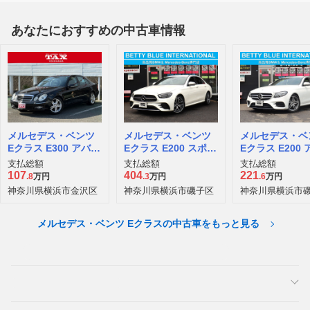
あなたにおすすめの中古車情報
メルセデス・ベンツ
メルセデス・ベンツ
メルセデス・ベ
Eクラス E300 アバン
Eクラス E200 スポー
Eクラス E200
ギャルド リミテッド
ツ (BSG搭載モデル)
ギャルド スポ
支払総額
支払総額
支払総額
107
404
221
.8
万円
.3
万円
.6
万円
神奈川県横浜市金沢区
神奈川県横浜市磯子区
神奈川県横浜市
メルセデス・ベンツ Eクラスの中古車をもっと見る