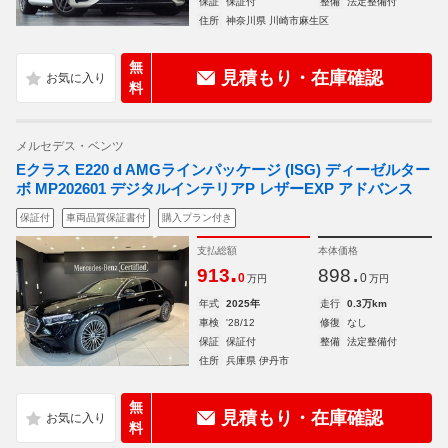
保証
保証付
整備
法定整備付
住所
神奈川県 川崎市麻生区
無
見積もり・在庫確認
料
メルセデス・ベンツ
Eクラス E220 d AMGラインパッケージ (ISG) ディーゼルター
ボ MP202601 デジタルインテリアP レザーEXP アドバンス
保証付
車両品質保証書付
購入プラン付き
支払総額
本体価格
.
.
913
898
0
0
万円
万円
年式
2025年
走行
0.3万km
車検
'28/12
修復
なし
保証
保証付
整備
法定整備付
住所
兵庫県 伊丹市
無
見積もり・在庫確認
料