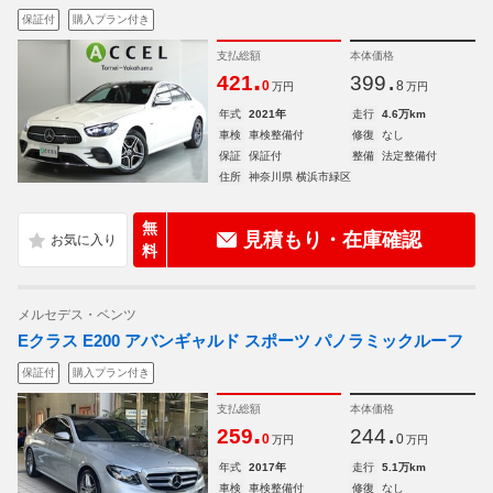
保証付
購入プラン付き
支払総額
本体価格
.
.
421
399
0
8
万円
万円
年式
2021年
走行
4.6万km
車検
車検整備付
修復
なし
保証
保証付
整備
法定整備付
住所
神奈川県 横浜市緑区
無
見積もり・在庫確認
料
メルセデス・ベンツ
Eクラス E200 アバンギャルド スポーツ パノラミックルーフ
保証付
購入プラン付き
支払総額
本体価格
.
.
259
244
0
0
万円
万円
年式
2017年
走行
5.1万km
車検
車検整備付
修復
なし