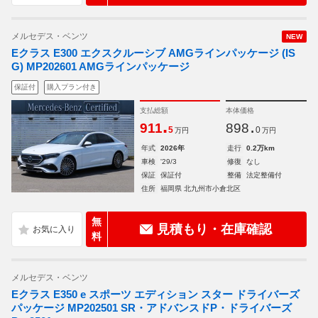
メルセデス・ベンツ
NEW
Eクラス E300 エクスクルーシブ AMGラインパッケージ (IS
G) MP202601 AMGラインパッケージ
保証付
購入プラン付き
支払総額
本体価格
.
.
911
898
5
0
万円
万円
年式
2026年
走行
0.2万km
車検
'29/3
修復
なし
保証
保証付
整備
法定整備付
住所
福岡県 北九州市小倉北区
無
見積もり・在庫確認
料
メルセデス・ベンツ
Eクラス E350 e スポーツ エディション スター ドライバーズ
パッケージ MP202501 SR・アドバンスドP・ドライバーズ