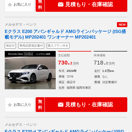
無
見積もり・在庫確認
料
メルセデス・ベンツ
NEW
Eクラス E200 アバンギャルド AMGラインパッケージ (ISG搭
載モデル) MP202401 ワンオーナー MP202401
保証付
車両品質保証書付
購入プラン付き
支払総額
本体価格
.
.
730
718
3
0
万円
万円
年式
2024年
走行
1.0万km
車検
'27/6
修復
なし
保証
保証付
整備
法定整備付
住所
福岡県 福岡市東区
無
見積もり・在庫確認
料
メルセデス・ベンツ
Eクラス E220 d アバンギャルド AMGラインパッケージ(ISG