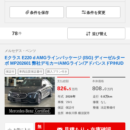
条件を保存
条件を変更
78
件
並び替え
メルセデス・ベンツ
Eクラス E220 d AMGラインパッケージ (ISG) ディーゼルター
ボ MP202601 弊社デモカー/AMGライン/アドバンスドP/HUD
保証付
車両品質保証書付
購入プラン付き
支払総額
本体価格
.
.
826
808
5
0
万円
万円
年式
2026年
走行
0.8万km
車検
'29/1
修復
なし
保証
保証付
整備
法定整備付
住所
神奈川県 横須賀市
無
見積もり・在庫確認