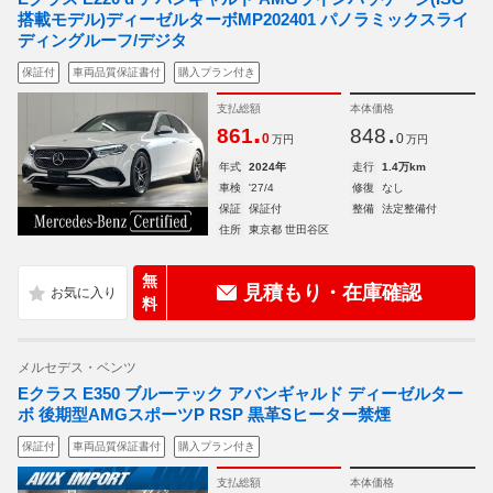
搭載モデル)ディーゼルターボMP202401 パノラミックスライ
ディングルーフ/デジタ
保証付
車両品質保証書付
購入プラン付き
支払総額
本体価格
.
.
861
848
0
0
万円
万円
年式
2024年
走行
1.4万km
車検
'27/4
修復
なし
保証
保証付
整備
法定整備付
住所
東京都 世田谷区
無
見積もり・在庫確認
料
メルセデス・ベンツ
Eクラス E350 ブルーテック アバンギャルド ディーゼルター
ボ 後期型AMGスポーツP RSP 黒革Sヒーター禁煙
保証付
車両品質保証書付
購入プラン付き
支払総額
本体価格