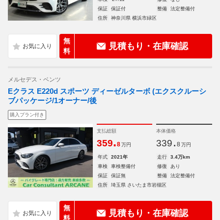
保証
保証付
整備
法定整備付
住所
神奈川県 横浜市緑区
無
見積もり・在庫確認
料
メルセデス・ベンツ
Eクラス E220d スポーツ ディーゼルターボ (エクスクルーシ
ブパッケージ/1オーナー/後
購入プラン付き
支払総額
本体価格
.
.
359
339
8
8
万円
万円
年式
2021年
走行
3.4万km
車検
車検整備付
修復
あり
保証
保証無
整備
法定整備付
住所
埼玉県 さいたま市岩槻区
無
見積もり・在庫確認
料