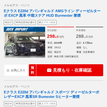
メルセデス・ベンツ
Eクラス E220d アバンギャルド AMGライン ディーゼルター
ボ EXCP 黒革 中期ステア HUD Burmester 禁煙
保証付
車両品質保証書付
購入プラン付き
支払総額
本体価格
.
.
298
288
0
0
万円
万円
年式
2019年
走行
4.7万km
車検
'26/12
修復
なし
保証
保証付
整備
法定整備付
住所
神奈川県 川崎市麻生区
無
見積もり・在庫確認
料
メルセデス・ベンツ
Eクラス E220d アバンギャルド スポーツ ディーゼルターボ
レザーEXCP 黒革SR Bumester Sヒーター禁煙
保証付
車両品質保証書付
購入プラン付き