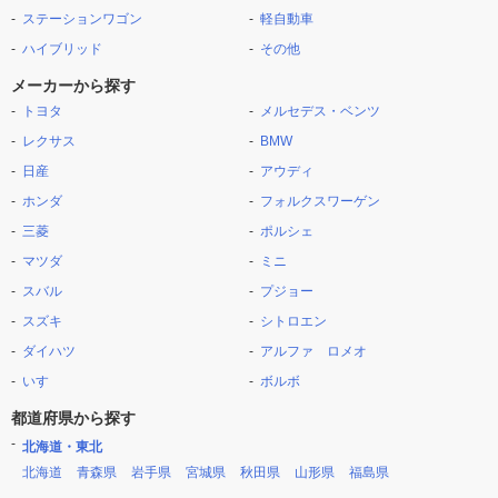
ステーションワゴン
軽自動車
ハイブリッド
その他
メーカーから探す
トヨタ
メルセデス・ベンツ
レクサス
BMW
日産
アウディ
ホンダ
フォルクスワーゲン
三菱
ポルシェ
マツダ
ミニ
スバル
プジョー
スズキ
シトロエン
ダイハツ
アルファ ロメオ
いすゞ
ボルボ
都道府県から探す
北海道・東北
北海道
青森県
岩手県
宮城県
秋田県
山形県
福島県