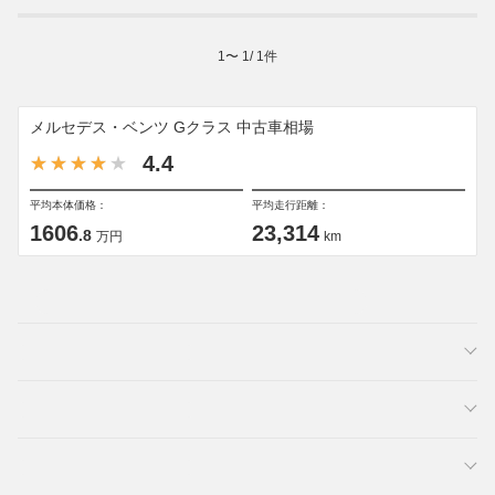
1
〜
1
/
1
件
メルセデス・ベンツ Gクラス 中古車相場
4.4
平均本体価格：
平均走行距離：
1606
23,314
.8
万円
km