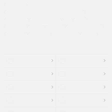
寒冷地仕様車
過給機設定モデル（ターボ・スーパーチャージャーなど)
ETC
CDプレーヤー
カーナビゲーション
禁煙車
法定整備付き
保証付き
エアバッグ
ディスチャージドランプ
支払総顔あり
クーポンあり
車両品質評価書付
新着車両