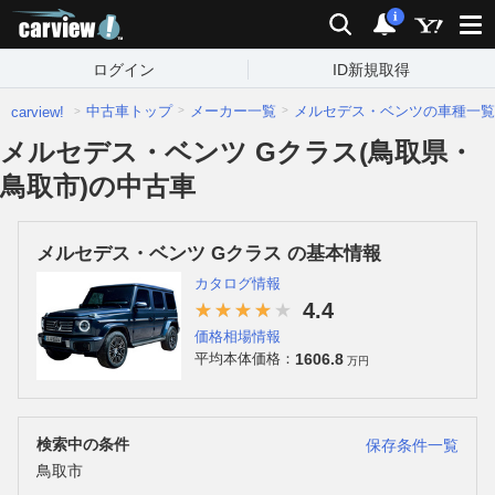
carview!
検索
通知
i
ログイン
ID新規取得
中古車トップ
メーカー一覧
メルセデス・ベンツの車種一覧
carview!
メルセデス・ベンツ Gクラス(鳥取県・
鳥取市)の中古車
メルセデス・ベンツ Gクラス の基本情報
カタログ情報
4.4
価格相場情報
1606.8
平均本体価格：
万円
検索中の条件
保存条件一覧
鳥取市