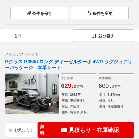
条件を保存
条件を変更
1
件
並び替え
メルセデス・ベンツ
Gクラス G350d ロング ディーゼルターボ 4WD ラグジュアリ
ーパッケージ 本革シート
支払総額
本体価格
.
.
629
600
2
0
万円
万円
年式
2016年
走行
7.2万km
車検
車検整備付
修復
なし
保証
保証無
整備
法定整備付
住所
鳥取県 鳥取市
無
見積もり・在庫確認
料