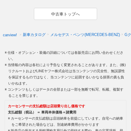
中古車トップへ
新車カタログ
メルセデス・ベンツ(MERCEDES-BENZ)
G
carview!
仕様・オプション・装備の詳細については各販売店にお問い合わせくださ
い。
当情報の内容は各社により予告なく変更されることがあります。また、(株)
リクルートおよびLINEヤフー株式会社は当コンテンツの完全性、無誤謬性
を保証するものではなく、当コンテンツに起因するいかなる損害の責も負
いかねます。
コンテンツもしくはデータの全部または一部を無断で転写、転載、複製す
ることを禁じます。
カーセンサーの支払総額は店頭乗り出し価格です
支払総額（税込） ＝ 車両本体価格＋諸費用
カーセンサーの支払総額は店頭納車を前提にしています。自宅への納車
をご希望された場合などは、別途納車費用がかかります
販売店の所在する所轄運輸支局以外で登録する際や、車の定置場所、登