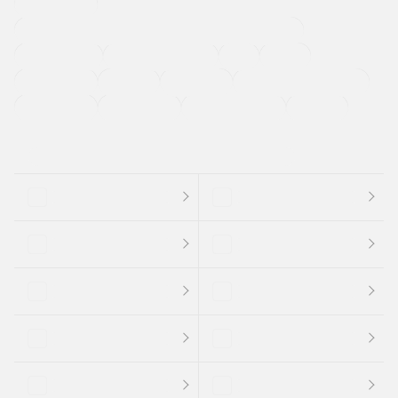
寒冷地仕様車
過給機設定モデル（ターボ・スーパーチャージャーなど)
ETC
CDプレーヤー
カーナビゲーション
禁煙車
法定整備付き
保証付き
エアバッグ
ディスチャージドランプ
支払総顔あり
クーポンあり
車両品質評価書付
新着車両