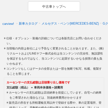
中古車トップへ
新車カタログ
メルセデス・ベンツ(MERCEDES-BENZ)
G
carview!
仕様・オプション・装備の詳細については各販売店にお問い合わせくださ
い。
当情報の内容は各社により予告なく変更されることがあります。また、(株)
リクルートおよびLINEヤフー株式会社は当コンテンツの完全性、無誤謬性
を保証するものではなく、当コンテンツに起因するいかなる損害の責も負
いかねます。
コンテンツもしくはデータの全部または一部を無断で転写、転載、複製す
ることを禁じます。
カーセンサーの支払総額は店頭乗り出し価格です
支払総額（税込） ＝ 車両本体価格＋諸費用
カーセンサーの支払総額は店頭納車を前提にしています。自宅への納車
をご希望された場合などは、別途納車費用がかかります
販売店の所在する所轄運輸支局以外で登録する際や、車の定置場所、登
録月によって、手数料や税金の額が異なる場合があります。詳しくは