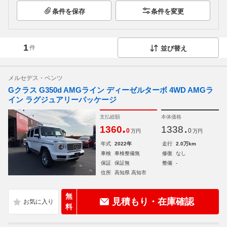
条件を保存
条件を変更
1
件
並び替え
メルセデス・ベンツ
Gクラス G350d AMGライン ディーゼルターボ 4WD AMGラ
イン ラグジュアリーパッケージ
支払総額
本体価格
.
.
1360
1338
0
0
万円
万円
年式
2022年
走行
2.0万km
車検
車検整備無
修復
なし
保証
保証無
整備
-
住所
高知県 高知市
無
見積もり・在庫確認
料