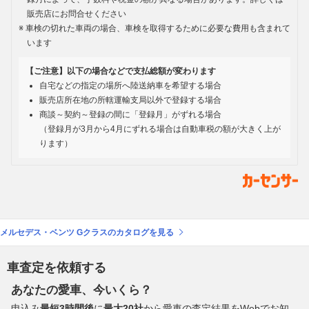
販売店にお問合せください
車検の切れた車両の場合、車検を取得するために必要な費用も含まれて
います
【ご注意】以下の場合などで支払総額が変わります
自宅などの指定の場所へ陸送納車を希望する場合
販売店所在地の所轄運輸支局以外で登録する場合
商談～契約～登録の間に「登録月」がずれる場合
（登録月が3月から4月にずれる場合は自動車税の額が大きく上が
ります）
メルセデス・ベンツ Gクラスのカタログを見る
車査定を依頼する
あなたの愛車、今いくら？
申込み
最短3時間後
に
最大20社
から愛車の査定結果をWebでお知