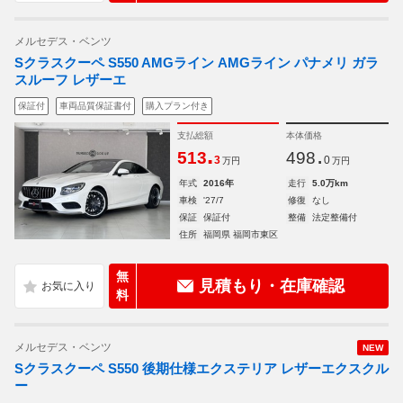
メルセデス・ベンツ
Sクラスクーペ S550 AMGライン AMGライン パナメリ ガラ
スルーフ レザーエ
保証付
車両品質保証書付
購入プラン付き
支払総額
本体価格
.
.
513
498
3
0
万円
万円
年式
2016年
走行
5.0万km
車検
'27/7
修復
なし
保証
保証付
整備
法定整備付
住所
福岡県 福岡市東区
無
見積もり・在庫確認
料
メルセデス・ベンツ
NEW
Sクラスクーペ S550 後期仕様エクステリア レザーエクスクル
ー