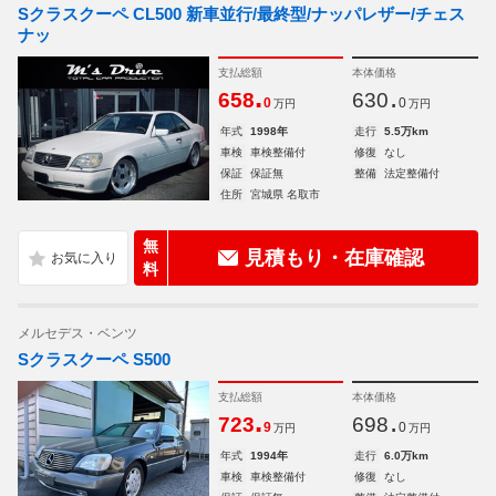
Sクラスクーペ CL500 新車並行/最終型/ナッパレザー/チェス
ナッ
支払総額
本体価格
.
.
658
630
0
0
万円
万円
年式
1998年
走行
5.5万km
車検
車検整備付
修復
なし
保証
保証無
整備
法定整備付
住所
宮城県 名取市
無
見積もり・在庫確認
料
メルセデス・ベンツ
Sクラスクーペ S500
支払総額
本体価格
.
.
723
698
9
0
万円
万円
年式
1994年
走行
6.0万km
車検
車検整備付
修復
なし