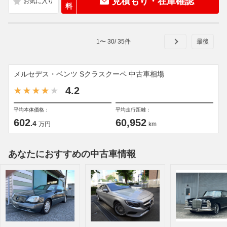
見積もり・在庫確認
料
1
〜
30
/
35
件
メルセデス・ベンツ Sクラスクーペ 中古車相場
4.2
平均本体価格：
平均走行距離：
602
60,952
.4
万円
km
あなたにおすすめの中古車情報