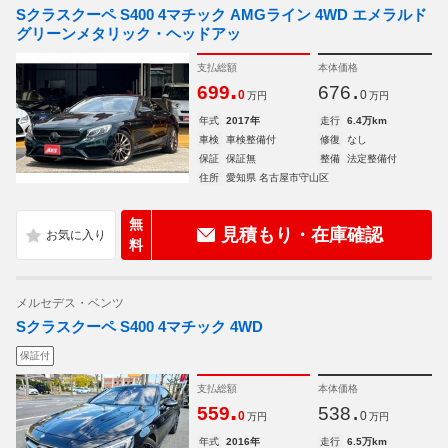
Sクラスクーペ S400 4マチック AMGライン 4WD エメラルド
グリーンメタリック・ヘッドアッ
支払総額
本体価格
.
.
699
676
0
0
万円
万円
年式
2017年
走行
6.4万km
車検
車検整備付
修復
なし
保証
保証無
整備
法定整備付
住所
愛知県 名古屋市守山区
無
見積もり・在庫確認
料
メルセデス・ベンツ
Sクラスクーペ S400 4マチック 4WD
保証付
支払総額
本体価格
.
.
559
538
0
0
万円
万円
年式
2016年
走行
6.5万km