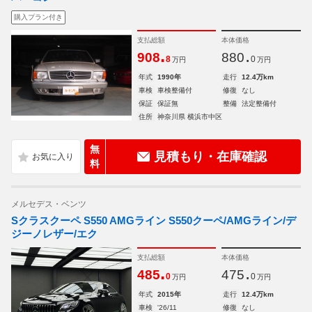
購入プラン付き
支払総額
本体価格
.
.
908
880
8
0
万円
万円
年式
1990年
走行
12.4万km
車検
車検整備付
修復
なし
保証
保証無
整備
法定整備付
住所
神奈川県 横浜市中区
無
見積もり・在庫確認
料
メルセデス・ベンツ
Sクラスクーペ S550 AMGライン S550クーペ/AMGライン/デ
ジーノレザー/エク
支払総額
本体価格
.
.
485
475
0
0
万円
万円
年式
2015年
走行
12.4万km
車検
'26/11
修復
なし