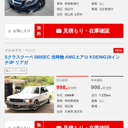
車検
車検整備付
修復
なし
保証
保証付
整備
法定整備付
住所
岡山県 玉野市
無
見積もり・在庫確認
料
メルセデス・ベンツ
NEW
Sクラスクーペ 560SEC 当時物 AMGエアロ KOENIG18イン
チ3P リアガ
購入プラン付き
支払総額
本体価格
.
.
998
998
1
0
万円
万円
年式
1986年
走行
7.2万km
車検
車検整備無
修復
なし
保証
保証無
整備
-
住所
兵庫県 西宮市
無