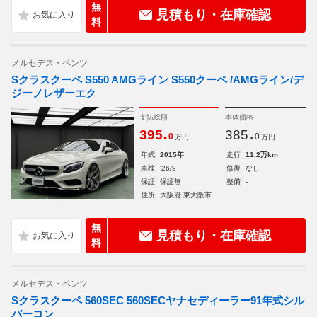
無
見積もり・在庫確認
料
メルセデス・ベンツ
Sクラスクーペ S550 AMGライン S550クーペ /AMGライン/デ
ジーノレザーエク
支払総額
本体価格
.
.
395
385
0
0
万円
万円
年式
2015年
走行
11.2万km
車検
'26/9
修復
なし
保証
保証無
整備
-
住所
大阪府 東大阪市
無
見積もり・在庫確認
料
メルセデス・ベンツ
Sクラスクーペ 560SEC 560SECヤナセディーラー91年式シル
バーコン