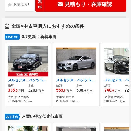
無
見積もり・在庫確認
料
全国×中古車購入におすすめの条件
8/7更新！新着車両
PICK UP
メルセデス・ベンツ Sクラスクーペ S550 AMGライン
メルセデス・ベンツ Sクラスクーペ S550 後期仕様エクステリア レザーエクスクルー
総額
本体
総額
本体
総額
本体
335
320
559
538
740
72
.0
万円
.0
万円
.0
万円
.0
万円
.0
万円
大阪府 堺市南区
千葉県 野田市
東京都 練馬区
2015年/13.7万km
2016年/3.0万km
2014年/2.8万km
お買い得な低走行車両
おすすめ