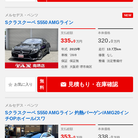
メルセデス・ベンツ
NEW
Sクラスクーペ S550 AMGライン
支払総額
本体価格
.
.
335
320
0
0
万円
万円
年式
2015年
走行
13.7万km
車検
'28/8
修復
なし
保証
保証無
整備
法定整備付
住所
大阪府 堺市南区
無
見積もり・在庫確認
料
メルセデス・ベンツ
Sクラスクーペ S550 AMGライン 灼熱バーゲン/AMG20イン
チOPホイール/スワ
支払総額
本体価格
.
.
353
338
0
0
万円
万円