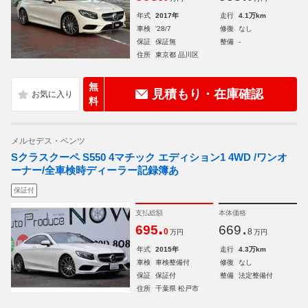
年式
2017年
走行
4.1万km
車検
'28/7
修復
なし
保証
保証無
整備
-
住所
東京都 品川区
無
見積もり・在庫確認
料
メルセデス・ベンツ
Sクラスクーペ S550 4マチック エディション1 4WD /ワンオ
ーナー/全車検時ディーラー記録簿あ
保証付
支払総額
本体価格
.
.
695
669
0
8
万円
万円
年式
2015年
走行
4.3万km
車検
車検整備付
修復
なし
保証
保証付
整備
法定整備付
住所
千葉県 松戸市