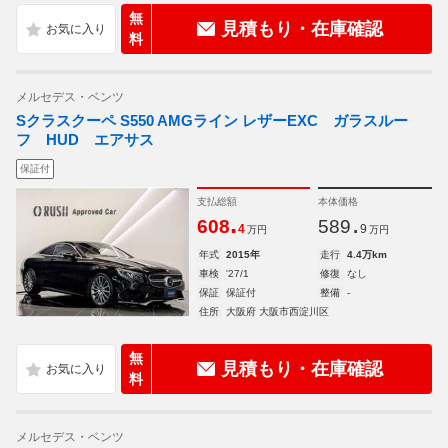
無
見積もり・在庫確認
料
メルセデス・ベンツ
Sクラスクーペ S550 AMGライン レザーEXC ガラスルー
フ HUD エアサス
保証付
支払総額
本体価格
.
.
608
589
4
9
万円
万円
年式
2015年
走行
4.4万km
車検
'27/1
修復
なし
保証
保証付
整備
-
住所
大阪府 大阪市西淀川区
無
見積もり・在庫確認
料
メルセデス・ベンツ