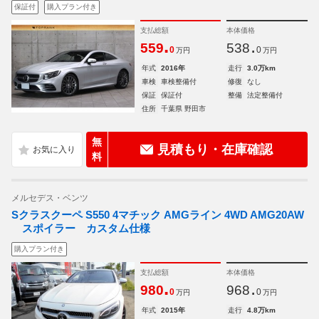
保証付
購入プラン付き
支払総額
本体価格
.
.
559
538
0
0
万円
万円
年式
2016年
走行
3.0万km
車検
車検整備付
修復
なし
保証
保証付
整備
法定整備付
住所
千葉県 野田市
無
見積もり・在庫確認
料
メルセデス・ベンツ
Sクラスクーペ S550 4マチック AMGライン 4WD AMG20AW
スポイラー カスタム仕様
購入プラン付き
支払総額
本体価格
.
.
980
968
0
0
万円
万円
年式
2015年
走行
4.8万km