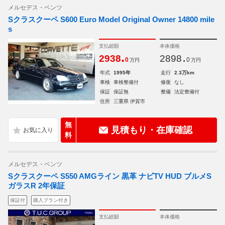
メルセデス・ベンツ
Sクラスクーペ S600 Euro Model Original Owner 14800 mile
s
支払総額
本体価格
.
.
2938
2898
0
0
万円
万円
年式
1995年
走行
2.3万km
車検
車検整備付
修復
なし
保証
保証無
整備
法定整備付
住所
三重県 伊賀市
無
見積もり・在庫確認
料
メルセデス・ベンツ
Sクラスクーペ S550 AMGライン 黒革 ナビTV HUD ブルメS
ガラスR 2年保証
保証付
購入プラン付き
支払総額
本体価格