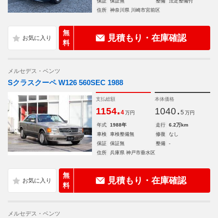
保証
保証無
整備
法定整備付
住所
神奈川県 川崎市宮前区
無
見積もり・在庫確認
料
メルセデス・ベンツ
Sクラスクーペ W126 560SEC 1988
支払総額
本体価格
.
.
1154
1040
4
5
万円
万円
年式
1988年
走行
6.2万km
車検
車検整備無
修復
なし
保証
保証無
整備
-
住所
兵庫県 神戸市垂水区
無
見積もり・在庫確認
料
メルセデス・ベンツ