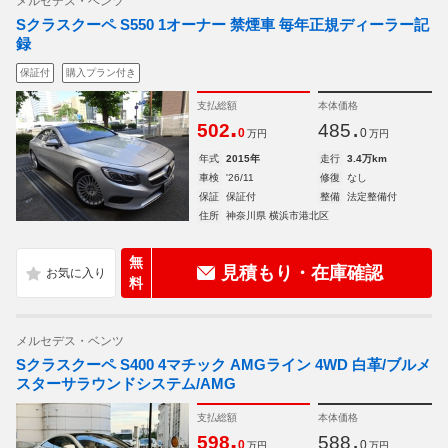
メルセデス・ベンツ
Sクラスクーペ S550 1オーナー 禁煙車 毎年正規ディーラー記
録
保証付
購入プラン付き
支払総額
本体価格
.
.
502
485
0
0
万円
万円
年式
2015年
走行
3.4万km
車検
'26/11
修復
なし
保証
保証付
整備
法定整備付
住所
神奈川県 横浜市港北区
無
見積もり・在庫確認
料
メルセデス・ベンツ
Sクラスクーペ S400 4マチック AMGライン 4WD 白革/ブルメ
スターサラウンドシステム/AMG
支払総額
本体価格
.
.
598
588
0
0
万円
万円