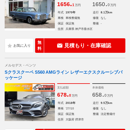
.
.
1656
1650
1
0
万円
万円
年式
1970年
走行
8.1万km
車検
車検整備無
修復
なし
保証
保証無
整備
-
住所
兵庫県 神戸市垂水区
無
見積もり・在庫確認
料
メルセデス・ベンツ
Sクラスクーペ S560 AMGライン レザーエクスクルーシブパ
ッケージ
支払総額
本体価格
.
.
678
658
0
0
万円
万円
年式
2018年
走行
9.5万km
車検
'27/10
修復
なし
保証
保証無
整備
法定整備付
住所
大阪府 摂津市