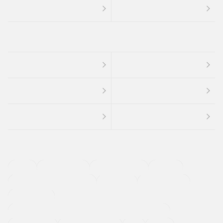
４ＷＤ
定期点検記録簿
ワンオーナーカー
福祉車両
メーカー系販売店取り扱い車
修復歴無し
アルミホイール
寒冷地仕様車
過給機設定モデル（ターボ・スーパーチャージャーなど)