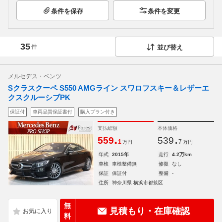
条件を保存
条件を変更
35
件
並び替え
メルセデス・ベンツ
Sクラスクーペ S550 AMGライン スワロフスキー＆レザーエ
クスクルーシブPK
保証付
車両品質保証書付
購入プラン付き
支払総額
本体価格
.
.
559
539
1
7
万円
万円
年式
2015年
走行
4.2万km
車検
車検整備無
修復
なし
保証
保証付
整備
-
住所
神奈川県 横浜市都筑区
無
見積もり・在庫確認
料