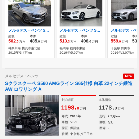
メルセデス・ベンツ Sクラスクーペ S550 1オーナー 禁煙車 毎年正規ディーラー記録
メルセデス・ベンツ Sクラスクーペ S550 AMGライン AMGライン パナメリ ガラスルーフ レザーエ
総額
本体
総額
本体
総額
本体
502
485
513
498
559
53
.0
万円
.0
万円
.3
万円
.0
万円
.0
万円
神奈川県 横浜市港北区
福岡県 福岡市東区
千葉県 野田市
2015年/3.4万km
2016年/5.0万km
2016年/3.0万km
メルセデス・ベンツ
NEW
Sクラスクーペ S560 AMGライン S65仕様 白革 22インチ鍛造
AW ロワリング A
支払総額
本体価格
.
.
1198
1178
0
0
万円
万円
年式
2018年
走行
2.9万km
車検
'28/2
修復
なし
保証
保証無
整備
-
住所
東京都 八王子市