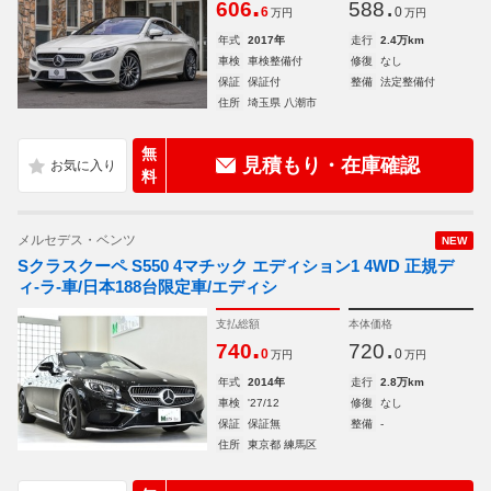
.
.
606
588
6
0
万円
万円
年式
2017年
走行
2.4万km
車検
車検整備付
修復
なし
保証
保証付
整備
法定整備付
住所
埼玉県 八潮市
無
見積もり・在庫確認
料
メルセデス・ベンツ
NEW
Sクラスクーペ S550 4マチック エディション1 4WD 正規デ
ィ-ラ-車/日本188台限定車/エディシ
支払総額
本体価格
.
.
740
720
0
0
万円
万円
年式
2014年
走行
2.8万km
車検
'27/12
修復
なし
保証
保証無
整備
-
住所
東京都 練馬区