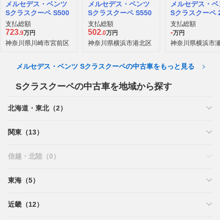
メルセデス・ベンツ
メルセデス・ベンツ
メルセデス・ベ
Sクラスクーペ S500
Sクラスクーペ S550
Sクラスクーペ 2
Eクーペ
支払総額
支払総額
支払総額
723
502
-
.9
万円
.0
万円
万円
神奈川県川崎市宮前区
神奈川県横浜市港北区
神奈川県横浜市
メルセデス・ベンツ Sクラスクーペの中古車をもっと見る
Sクラスクーペの中古車を地域から探す
北海道・東北（2）
関東（13）
信越・北陸（0）
東海（5）
近畿（12）