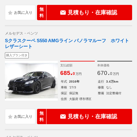
無
見積もり・在庫確認
料
メルセデス・ベンツ
Sクラスクーペ S550 AMGライン パノラマルーフ ホワイト
レザーシート
購入プラン付き
支払総額
本体価格
.
.
685
670
0
0
万円
万円
年式
2016年
走行
3.4万km
車検
'27/3
修復
なし
保証
保証無
整備
法定整備付
住所
大阪府 堺市堺区
無
見積もり・在庫確認
料