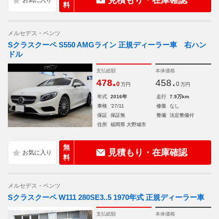
見積もり・在庫確認
料
メルセデス・ベンツ
Sクラスクーペ S550 AMGライン 正規ディーラー車 右ハン
ドル
支払総額
本体価格
.
.
478
458
0
0
万円
万円
年式
2016年
走行
7.9万km
車検
'27/11
修復
なし
保証
保証無
整備
法定整備付
住所
福岡県 大野城市
無
見積もり・在庫確認
料
メルセデス・ベンツ
Sクラスクーペ W111 280SE3..5 1970年式 正規ディーラー車
支払総額
本体価格