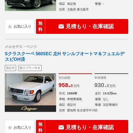
保証
保証無
整備
-
住所
大阪府 東大阪市
無
見積もり・在庫確認
料
メルセデス・ベンツ
Sクラスクーペ 560SEC 左H サンルフオートマ＆フュエルデ
スビOH済
保証付
購入プラン付き
支払総額
本体価格
.
.
958
930
0
0
万円
万円
年式
1990年
走行
13.0万km
車検
車検整備無
修復
なし
保証
保証付
整備
法定整備付
住所
愛知県 名古屋市中川区
無
見積もり・在庫確認
料