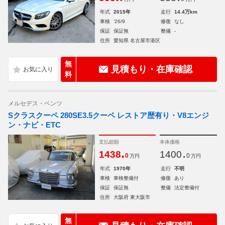
年式
2015年
走行
14.4万km
車検
'26/9
修復
なし
保証
保証無
整備
-
住所
愛知県 名古屋市港区
無
見積もり・在庫確認
料
メルセデス・ベンツ
Sクラスクーペ 280SE3.5クーペ レストア歴有り・V8エンジ
ン・ナビ・ETC
支払総額
本体価格
.
.
1438
1400
0
0
万円
万円
年式
1970年
走行
不明
車検
車検整備付
修復
あり
保証
保証無
整備
法定整備付
住所
大阪府 東大阪市
無