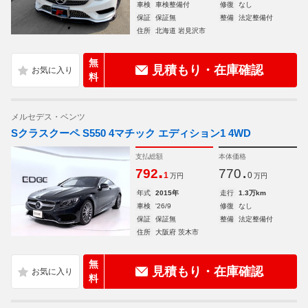
車検
車検整備付
修復
なし
保証
保証無
整備
法定整備付
住所
北海道 岩見沢市
無
見積もり・在庫確認
料
メルセデス・ベンツ
Sクラスクーペ S550 4マチック エディション1 4WD
支払総額
本体価格
.
.
792
770
1
0
万円
万円
年式
2015年
走行
1.3万km
車検
'26/9
修復
なし
保証
保証無
整備
法定整備付
住所
大阪府 茨木市
無
見積もり・在庫確認
料