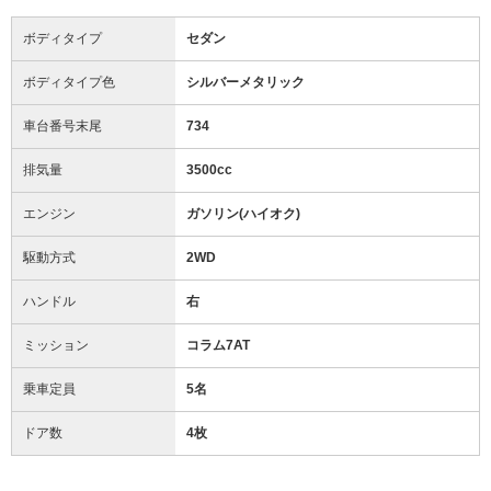
ボディタイプ
セダン
ボディタイプ色
シルバーメタリック
車台番号末尾
734
排気量
3500cc
エンジン
ガソリン(ハイオク)
駆動方式
2WD
ハンドル
右
ミッション
コラム7AT
乗車定員
5名
ドア数
4枚