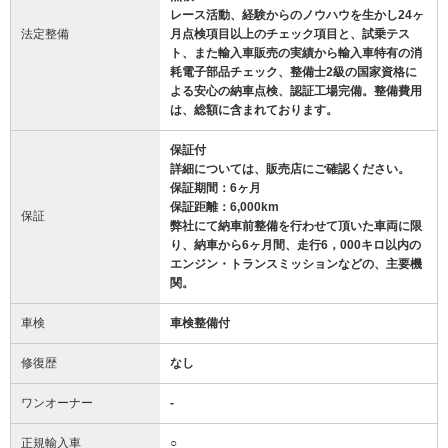
レース活動、経験からのノウハウを生かし24ヶ
法定整備
月点検項目以上のチェック項目と、試乗テス
ト、また輸入車販売の実績から輸入車特有の消
耗電子部品チェック、整備士2級の国家資格に
よる安心の納車点検、認証工場完備。整備費用
は、総額に含まれております。
保証付
詳細については、販売店にご確認ください。
保証期間：6ヶ月
保証距離：6,000km
保証
弊社にて納車前整備を行わせて頂いた車両に限
り、納車から6ヶ月間、走行6，000キロ以内の
エンジン・トランスミッションなどの、主要機
関。
車検
車検整備付
修復歴
なし
ワンオーナー
-
正規輸入車
○