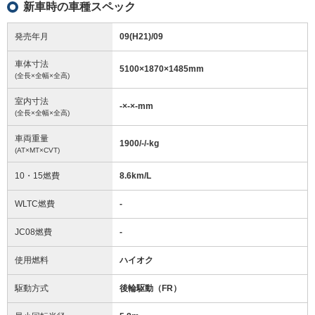
新車時の車種スペック
発売年月
09(H21)/09
車体寸法
5100
×
1870
×
1485
mm
(全長×全幅×全高)
室内寸法
-
×
-
×
-
mm
(全長×全幅×全高)
車両重量
1900/-/-
kg
(AT×MT×CVT)
10・15燃費
8.6km/L
WLTC燃費
-
JC08燃費
-
使用燃料
ハイオク
駆動方式
後輪駆動（FR）