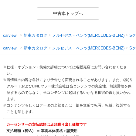
中古車トップへ
新車カタログ
メルセデス・ベンツ(MERCEDES-BENZ)
Sク
carview!
新車カタログ
メルセデス・ベンツ(MERCEDES-BENZ)
S
carview!
※仕様・オプション・装備の詳細については各販売店にお問い合わせくださ
い。
※当情報の内容は各社により予告なく変更されることがあります。また、(株)リ
クルートおよびLINEヤフー株式会社は当コンテンツの完全性、無誤謬性を保
証するものではなく、当コンテンツに起因するいかなる損害の責も負いかね
ます。
※コンテンツもしくはデータの全部または一部を無断で転写、転載、複製する
ことを禁じます。
カーセンサーの支払総額は店頭乗り出し価格です
支払総額（税込） ＝ 車両本体価格＋諸費用