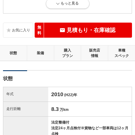
もっと見る
内外装に目立たない軽微なキズ、ヘコミが少し認められますが、良好な
状態です。
内装：
無
見積もり・在庫確認
目立たない軽微なダメージはありますが、良好な状態です。
料
外装：
購入
販売店
車種
キズ、ヘコミなどが少なく、あっても目立たない、良好な状態です。
状態
装備
プラン
情報
スペック
修復歴：無
状態
この中古車の「車両品質評価書」を見る
2010
年式
(H22)
年
8.3
走行距離
万km
法定整備付
法定24ヶ月点検付※貨物など一部車両は12ヶ月
点検