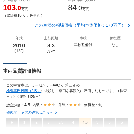
103
84
.0
.0
万円
万円
（諸経費19 .0 万円含む）
この車種の相場価格（平均本体価格：170万円）
年式
走行距離
車検
修復歴
2010
8.3
車検整備付
なし
(H22)
万km
車両品質評価情報
この中古車は、カーセンサーnetが、第三者の
検査専門機関（AIS）
に依頼し、車両を客観的に評価したものです。（検査
日：2026年6月25日）
4.5
内装：
外装：
修復歴：無
総合評価：
修復歴・キズの確認はこちら
R
1
2
3
3.5
4
4.5
5
6
S
4.5
総合評価：