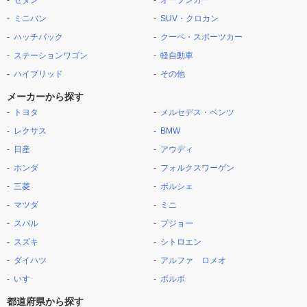
セダン
オープンカー
ミニバン
SUV・クロカン
ハッチバック
クーペ・スポーツカー
ステーションワゴン
軽自動車
ハイブリッド
その他
メーカーから探す
トヨタ
メルセデス・ベンツ
レクサス
BMW
日産
アウディ
ホンダ
フォルクスワーゲン
三菱
ポルシェ
マツダ
ミニ
スバル
プジョー
スズキ
シトロエン
ダイハツ
アルファ ロメオ
いすゞ
ボルボ
都道府県から探す