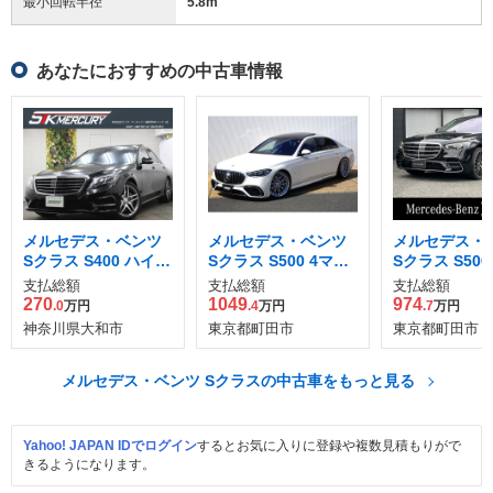
最小回転半径
5.8
m
あなたにおすすめの中古車情報
メルセデス・ベンツ
メルセデス・ベンツ
メルセデス・
Sクラス S400 ハイブ
Sクラス S500 4マチ
Sクラス S500
リッド AMGスポーツ
ック ロング (ISG搭載
ック ロング A
支払総額
支払総額
支払総額
パッケージ
モデル) 4WD
イン (ISG搭
270
1049
974
.0
万円
.4
万円
.7
万円
4WD
神奈川県大和市
東京都町田市
東京都町田市
メルセデス・ベンツ Sクラスの中古車をもっと見る
Yahoo! JAPAN IDでログイン
するとお気に入りに登録や複数見積もりがで
きるようになります。