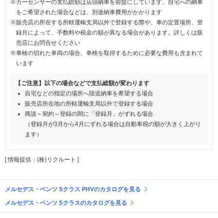
※カーセンサーの支払総額は店頭納車を前提にしています。自宅への納車
をご希望された場合などは、別途納車費用がかかります
※販売店の所在する所轄運輸支局以外で登録する際や、車の定置場所、登
録月によって、手数料や税金の額が異なる場合があります。詳しくは販
売店にお問合せください
※車検の切れた車両の場合、車検を取得するために必要な費用も含まれて
います
【ご注意】以下の場合などで支払総額が変わります
自宅などの指定の場所へ陸送納車を希望する場合
販売店所在地の所轄運輸支局以外で登録する場合
商談～契約～登録の間に「登録月」がずれる場合
（登録月が3月から4月にずれる場合は自動車税の額が大きく上がり
ます）
[ 情報提供：(株)リクルート ]
メルセデス・ベンツ Sクラス PHVのカタログを見る
メルセデス・ベンツ Sクラスのカタログを見る