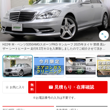
H22年 M・ベンツS350AMGスポーツPKG サンルーフ 2025年タイヤ 禁煙 黒レ
ザー シートヒーター 走行8.3万キロを入庫致しましたのでご紹介させて頂きま
す。...
無
見積もり・在庫確認
料
※お電話番号の入力は不要です。
支払総額（税込）
本体価格（税込）