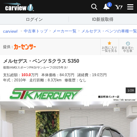
carview!
検索
通知
i
ログイン
ID新規取得
中古車トップ
メーカー一覧
メルセデス・ベンツの車種一覧
carview!
提供：
お気に入り
最近見た
一覧を見る
中古車
メルセデス・ベンツ Sクラス S350
後期/AMGスポーツPKG/サンルーフ/2025年タ/
支払総額：
103.0
万円
本体価格：
84.0
万円
諸経費：
19.0
万円
年式：
2010
年
走行距離：
8.3
万km
修復歴：
なし
1
/
28