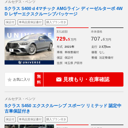
メルセデス・ベンツ
Sクラス S400 d 4マチック AMGライン ディーゼルターボ 4W
D レザーエクスクルーシブパッケージ
保証付
車両品質保証書付
購入プラン付き
支払総額
本体価格
.
.
729
707
5
6
万円
万円
年式
2021年
走行
2.5万km
車検
車検整備付
修復
なし
保証
保証付
整備
法定整備付
住所
埼玉県 戸田市
無
見積もり・在庫確認
料
メルセデス・ベンツ
Sクラス S450 エクスクルーシブ スポーツ リミテッド 認定中
古車保証付き
保証付
車両品質保証書付
購入プラン付き