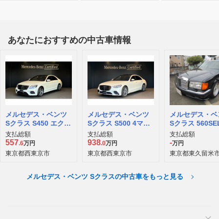
あなたにおすすめの中古車情報
メルセデス・ベンツ
メルセデス・ベンツ
メルセデス・ベ
Sクラス S450 エクス
Sクラス S500 4マチ
Sクラス 560SE
クルーシブ
ック AMGライン (IS
支払総額
支払総額
支払総額
G搭載モデル) 4WD
557
938
-
.6
万円
.0
万円
万円
東京都西東京市
東京都西東京市
東京都東久留米
メルセデス・ベンツ Sクラスの中古車をもっと見る