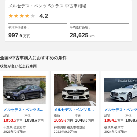
メルセデス・ベンツ Sクラス 中古車相場
4.2
平均本体価格：
平均走行距離：
997
28,625
.9
万円
km
全国×中古車購入におすすめの条件
状態が良い低走行車両
メルセデス・ベンツ Sクラス S450d 4マチック AMGラインパッケージ(ISG) ディーゼルターボ 4WD MP202501 レザーエクスクルーシブPKG ドライバーズPK
メルセデス・ベンツ Sクラス S500 4マチック AMGラインパッケージ (ISG搭載モデル) 4WD MP202202
総額
本体
総額
本体
総額
本体
1053
1038
1059
1048
1084
1068
.3
万円
.0
万円
.6
万円
.0
万円
.1
万円
.
千葉県 習志野市
神奈川県 横浜市都筑区
岐阜県 岐阜市
2025年/0.5万km
2022年/0.9万km
2024年/0.5万km