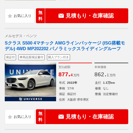
無
見積もり・在庫確認
料
メルセデス・ベンツ
Sクラス S500 4マチック AMGラインパッケージ (ISG搭載モ
デル) 4WD MP202202 パノラミックスライディングルーフ
保証付
車両品質保証書付
購入プラン付き
支払総額
本体価格
.
.
877
862
4
1
万円
万円
年式
2022年
走行
1.3万km
車検
'27/8
修復
なし
保証
保証付
整備
法定整備付
住所
大阪府 堺市堺区
無
見積もり・在庫確認
料