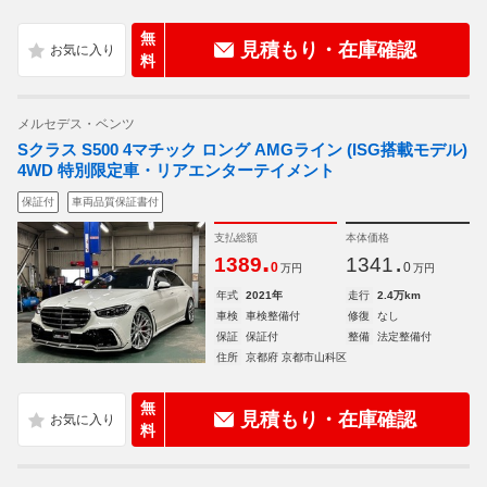
無
見積もり・在庫確認
料
メルセデス・ベンツ
Sクラス S500 4マチック ロング AMGライン (ISG搭載モデル)
4WD 特別限定車・リアエンターテイメント
保証付
車両品質保証書付
支払総額
本体価格
.
.
1389
1341
0
0
万円
万円
年式
2021年
走行
2.4万km
車検
車検整備付
修復
なし
保証
保証付
整備
法定整備付
住所
京都府 京都市山科区
無
見積もり・在庫確認
料