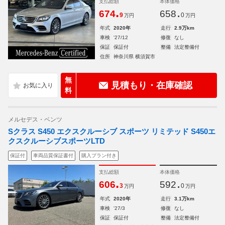
支払総額
本体価格
.
.
674
658
9
0
万円
万円
年式
2020年
走行
2.9万km
車検
'27/12
修復
なし
保証
保証付
整備
法定整備付
住所
神奈川県 横須賀市
無
見積もり・在庫確認
料
メルセデス・ベンツ
Sクラス S450 エクスクルーシブ スポーツ リミテッド S450エ
クスクルーシブスポーツLTD
保証付
車両品質保証書付
購入プラン付き
支払総額
本体価格
.
.
606
592
3
0
万円
万円
年式
2020年
走行
3.1万km
車検
'27/3
修復
なし
保証
保証付
整備
法定整備付