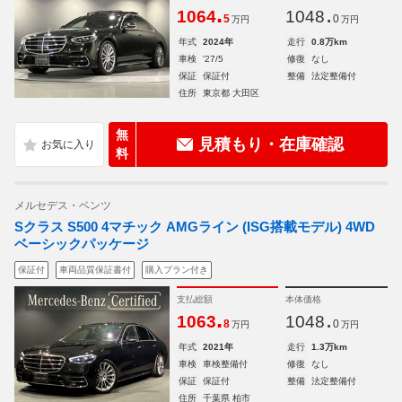
.
.
1064
1048
5
0
万円
万円
年式
2024年
走行
0.8万km
車検
'27/5
修復
なし
保証
保証付
整備
法定整備付
住所
東京都 大田区
無
見積もり・在庫確認
料
メルセデス・ベンツ
Sクラス S500 4マチック AMGライン (ISG搭載モデル) 4WD
ベーシックパッケージ
保証付
車両品質保証書付
購入プラン付き
支払総額
本体価格
.
.
1063
1048
8
0
万円
万円
年式
2021年
走行
1.3万km
車検
車検整備付
修復
なし
保証
保証付
整備
法定整備付
住所
千葉県 柏市