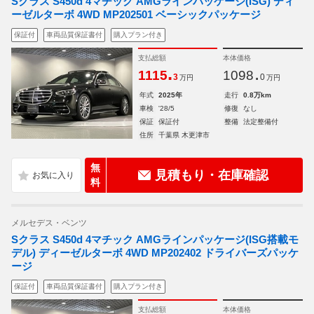
Sクラス S450d 4マチック AMGラインパッケージ(ISG) ディ
ーゼルターボ 4WD MP202501 ベーシックパッケージ
保証付
車両品質保証書付
購入プラン付き
支払総額
本体価格
.
.
1115
1098
3
0
万円
万円
年式
2025年
走行
0.8万km
車検
'28/5
修復
なし
保証
保証付
整備
法定整備付
住所
千葉県 木更津市
無
見積もり・在庫確認
料
メルセデス・ベンツ
Sクラス S450d 4マチック AMGラインパッケージ(ISG搭載モ
デル) ディーゼルターボ 4WD MP202402 ドライバーズパッケ
ージ
保証付
車両品質保証書付
購入プラン付き
支払総額
本体価格