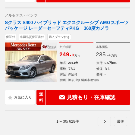
メルセデス・ベンツ
Sクラス S400 ハイブリッド エクスクルーシブ AMGスポーツ
パッケージ レーダーセーフティPKG 360度カメラ
保証付
車両品質保証書付
購入プラン付き
支払総額
本体価格
.
.
249
235
0
4
万円
万円
年式
2014年
走行
6.6万km
車検
'27/1
修復
なし
保証
保証付
整備
-
住所
神奈川県 横浜市都筑区
無
見積もり・在庫確認
料
1
〜
30
/
628
件