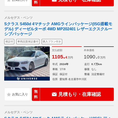
料
メルセデス・ベンツ
Sクラス S450d 4マチック AMGラインパッケージ(ISG搭載モ
デル) ディーゼルターボ 4WD MP202401 レザーエクスクルー
シブパッケージ
保証付
車両品質保証書付
購入プラン付き
支払総額
本体価格
.
.
1105
1090
4
0
万円
万円
年式
2024年
走行
0.7万km
車検
'27/8
修復
なし
保証
保証付
整備
法定整備付
住所
愛知県 名古屋市中川区
無
見積もり・在庫確認
料
メルセデス・ベンツ