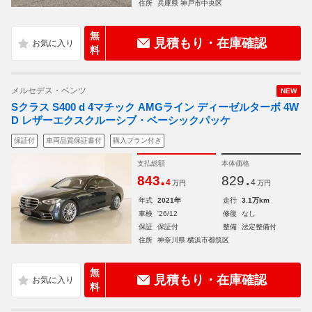
住所
兵庫県 神戸市中央区
無
見積もり・在庫確認
料
メルセデス・ベンツ
NEW
Sクラス S400 d 4マチック AMGライン ディーゼルターボ 4W
D レザーエクスクルーシブ・ベーシックパッケ
保証付
車両品質保証書付
購入プラン付き
支払総額
本体価格
.
.
843
829
4
4
万円
万円
年式
2021年
走行
3.1万km
車検
'26/12
修復
なし
保証
保証付
整備
法定整備付
住所
神奈川県 横浜市都筑区
無
見積もり・在庫確認
料