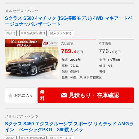
メルセデス・ベンツ
Sクラス S500 4マチック (ISG搭載モデル) 4WD マキアートベ
ージュナッパレザーシート
保証付
車両品質保証書付
購入プラン付き
支払総額
本体価格
.
.
789
776
4
4
万円
万円
年式
2021年
走行
5.0万km
車検
'26/11
修復
なし
保証
保証付
整備
-
住所
神奈川県 横浜市都筑区
無
見積もり・在庫確認
料
メルセデス・ベンツ
Sクラス S450 エクスクルーシブ スポーツ リミテッド AMGラ
イン ベーシックPKG 360度カメラ
保証付
車両品質保証書付
購入プラン付き