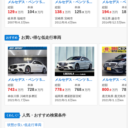
メルセデス・ベンツ Sクラス S350 AMGスポーツエディション 1カ月保証
メルセデス・ベンツ Sクラス S350 ブルーエフィシェンシー ナビ・TV・バックカメラ・電動シート・スマ
総額
本体
総額
本体
総額
本体
129
104
138
125
194
18
.0
万円
.0
万円
.1
万円
.0
万円
.0
万円
岐阜県 瑞穂市
宮崎県 宮崎市
埼玉県 越谷市
2007年/4.3万km
2011年/6.4万km
2014年/12.5万km
お買い得な低走行車両
おすすめ
メルセデス・ベンツ Sクラス S400 d 4マチック AMGライン ディーゼルターボ 4WD レザ-EXC＆ベーシックPKG 3Dコックピッドデ
メルセデス・ベンツ Sクラス S400 d 4マチック AMGライン ディーゼルターボ 4WD 1オーナー パノラマSR RSP ACC HUD
総額
本体
総額
本体
総額
本体
743
728
778
768
800
78
.6
万円
.0
万円
.8
万円
.9
万円
.0
万円
神奈川県 川崎市多摩区
福岡県 糟屋郡新宮町
鹿児島県 鹿児島市
2021年/1.7万km
2021年/1.6万km
2021年/1.1万km
人気・おすすめ検索条件
くわしく!
状態が良い低走行車両