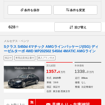
条件を保存
条件を変更
628
件
並び替え
メルセデス・ベンツ
Sクラス S450d 4マチック AMGラインパッケージ(ISG) ディ
ーゼルターボ 4WD MP202502 S450d 4MATIC AMGライン
保証付
車両品質保証書付
購入プラン付き
支払総額
本体価格
.
.
1357
1338
6
0
万円
万円
年式
2025年
走行
35km
車検
'28/8
修復
なし
保証
保証付
整備
法定整備付
住所
東京都 西東京市
無
見積もり・在庫確認