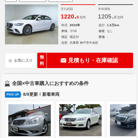
支払総額
本体価格
.
.
1220
1205
6
6
万円
万円
年式
2024年
走行
1.6万km
車検
'27/9
修復
なし
保証
保証付
整備
-
住所
兵庫県 神戸市中央区
無
見積もり・在庫確認
料
全国×中古車購入におすすめの条件
8/9更新！新着車両
PICK UP