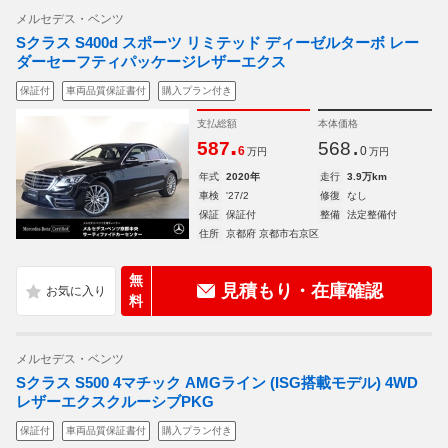
メルセデス・ベンツ
Sクラス S400d スポーツ リミテッド ディーゼルターボ レー
ダーセーフティパッケージレザーエクス
保証付
車両品質保証書付
購入プラン付き
支払総額
本体価格
.
.
587
568
6
0
万円
万円
年式
2020年
走行
3.9万km
車検
'27/2
修復
なし
保証
保証付
整備
法定整備付
住所
京都府 京都市右京区
無
見積もり・在庫確認
料
メルセデス・ベンツ
Sクラス S500 4マチック AMGライン (ISG搭載モデル) 4WD
レザーエクスクルーシブPKG
保証付
車両品質保証書付
購入プラン付き