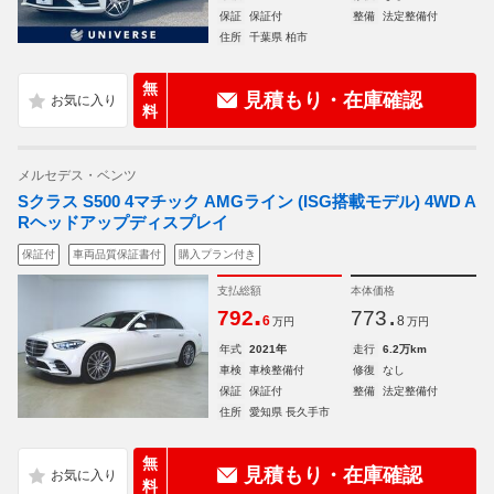
保証
保証付
整備
法定整備付
住所
千葉県 柏市
無
見積もり・在庫確認
料
メルセデス・ベンツ
Sクラス S500 4マチック AMGライン (ISG搭載モデル) 4WD A
Rヘッドアップディスプレイ
保証付
車両品質保証書付
購入プラン付き
支払総額
本体価格
.
.
792
773
6
8
万円
万円
年式
2021年
走行
6.2万km
車検
車検整備付
修復
なし
保証
保証付
整備
法定整備付
住所
愛知県 長久手市
無
見積もり・在庫確認
料