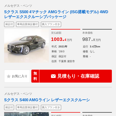
メルセデス・ベンツ
Sクラス S500 4マチック AMGライン (ISG搭載モデル) 4WD
レザーエクスクルーシブパッケージ
保証付
車両品質保証書付
購入プラン付き
支払総額
本体価格
.
.
1003
987
4
8
万円
万円
年式
2021年
走行
3.4万km
車検
'28/3
修復
なし
保証
保証付
整備
-
住所
千葉県 浦安市
無
見積もり・在庫確認
料
メルセデス・ベンツ
Sクラス S400 AMGライン レザーエクスクルーシ
保証付
車両品質保証書付
購入プラン付き
支払総額
本体価格