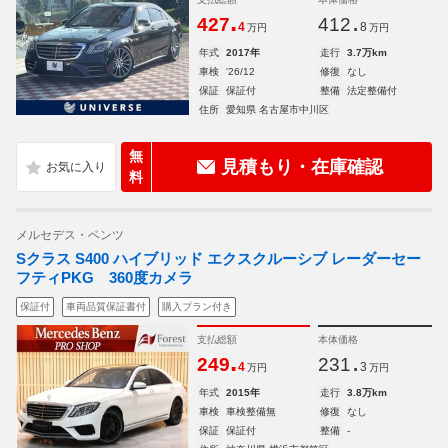
.
.
427
412
4
8
万円
万円
年式
2017年
走行
3.7万km
車検
'26/12
修復
なし
保証
保証付
整備
法定整備付
住所
愛知県 名古屋市中川区
無
見積もり・在庫確認
料
メルセデス・ベンツ
Sクラス S400 ハイブリッド エクスクルーシブ レーダーセー
フティPKG 360度カメラ
保証付
車両品質保証書付
購入プラン付き
支払総額
本体価格
.
.
249
231
4
3
万円
万円
年式
2015年
走行
3.8万km
車検
車検整備無
修復
なし
保証
保証付
整備
-