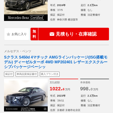
年式
2024年
走行
2.2万km
車検
'27/5
修復
なし
保証
保証付
整備
法定整備付
住所
神奈川県 横須賀市
無
見積もり・在庫確認
料
メルセデス・ベンツ
Sクラス S450d 4マチック AMGラインパッケージ(ISG搭載モ
デル) ディーゼルターボ 4WD MP202401 レザーエクスクルー
シブパッケージベーシッ
保証付
車両品質保証書付
購入プラン付き
支払総額
本体価格
.
.
1022
998
6
0
万円
万円
年式
2023年
走行
2.2万km
車検
'26/11
修復
なし
保証
保証付
整備
法定整備付
住所
京都府 京都市右京区