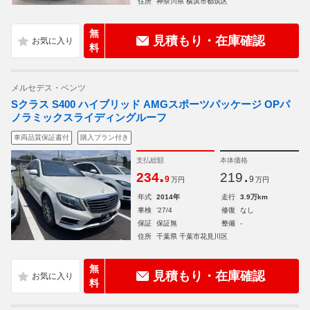
住所
神奈川県 横浜市都筑区
無
見積もり・在庫確認
料
メルセデス・ベンツ
Sクラス S400 ハイブリッド AMGスポーツパッケージ OPパ
ノラミックスライディングルーフ
車両品質保証書付
購入プラン付き
支払総額
本体価格
.
.
234
219
9
9
万円
万円
年式
2014年
走行
3.9万km
車検
'27/4
修復
なし
保証
保証無
整備
-
住所
千葉県 千葉市花見川区
無
見積もり・在庫確認
料