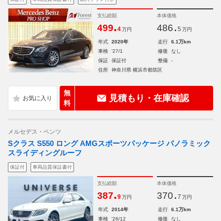
支払総額
本体価格
.
.
499
486
4
5
万円
万円
年式
2020年
走行
6.1万km
車検
'27/1
修復
なし
保証
保証付
整備
-
住所
神奈川県 横浜市都筑区
無
見積もり・在庫確認
料
メルセデス・ベンツ
Sクラス S550 ロング AMGスポーツパッケージ パノラミック
スライディングルーフ
保証付
車両品質保証書付
支払総額
本体価格
.
.
387
370
9
7
万円
万円
年式
2014年
走行
6.1万km
車検
'26/12
修復
なし