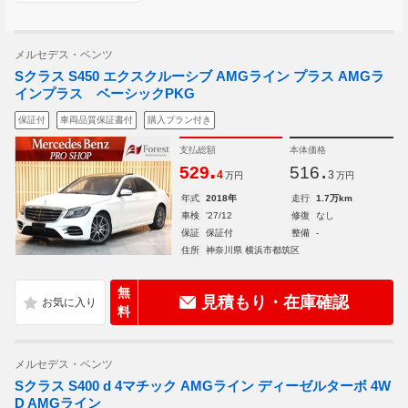
メルセデス・ベンツ
Sクラス S450 エクスクルーシブ AMGライン プラス AMGラ
インプラス ベーシックPKG
保証付
車両品質保証書付
購入プラン付き
支払総額
本体価格
.
.
529
516
4
3
万円
万円
年式
2018年
走行
1.7万km
車検
'27/12
修復
なし
保証
保証付
整備
-
住所
神奈川県 横浜市都筑区
無
見積もり・在庫確認
料
メルセデス・ベンツ
Sクラス S400 d 4マチック AMGライン ディーゼルターボ 4W
D AMGライン