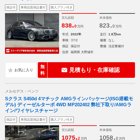
保証付
車両品質保証書付
購入プラン付き
支払総額
本体価格
.
.
838
823
0
0
万円
万円
年式
2022年
走行
1.8万km
車検
'27/2
修復
なし
保証
保証付
整備
法定整備付
住所
福岡県 大野城市
無
見積もり・在庫確認
料
メルセデス・ベンツ
Sクラス S450d 4マチック AMGラインパッケージ(ISG搭載モ
デル) ディーゼルターボ 4WD MP202402 弊社下取り/AMGラ
イン/ワイヤレスチャージ
保証付
車両品質保証書付
購入プラン付き
支払総額
本体価格
.
.
1075
1058
2
0
万円
万円