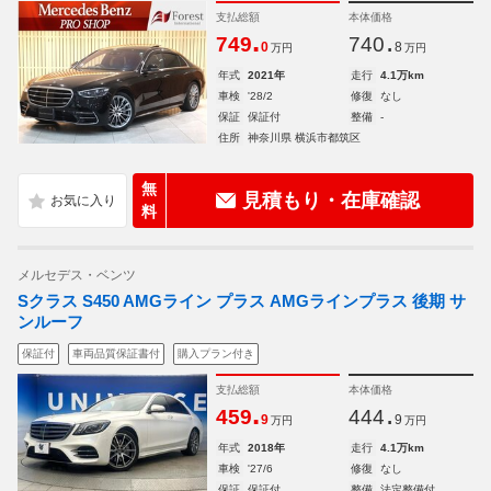
支払総額
本体価格
.
.
749
740
0
8
万円
万円
年式
2021年
走行
4.1万km
車検
'28/2
修復
なし
保証
保証付
整備
-
住所
神奈川県 横浜市都筑区
無
見積もり・在庫確認
料
メルセデス・ベンツ
Sクラス S450 AMGライン プラス AMGラインプラス 後期 サ
ンルーフ
保証付
車両品質保証書付
購入プラン付き
支払総額
本体価格
.
.
459
444
9
9
万円
万円
年式
2018年
走行
4.1万km
車検
'27/6
修復
なし
保証
保証付
整備
法定整備付