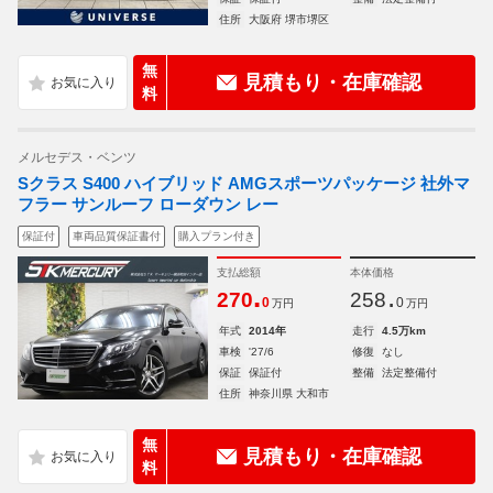
住所
大阪府 堺市堺区
無
見積もり・在庫確認
料
メルセデス・ベンツ
Sクラス S400 ハイブリッド AMGスポーツパッケージ 社外マ
フラー サンルーフ ローダウン レー
保証付
車両品質保証書付
購入プラン付き
支払総額
本体価格
.
.
270
258
0
0
万円
万円
年式
2014年
走行
4.5万km
車検
'27/6
修復
なし
保証
保証付
整備
法定整備付
住所
神奈川県 大和市
無
見積もり・在庫確認
料