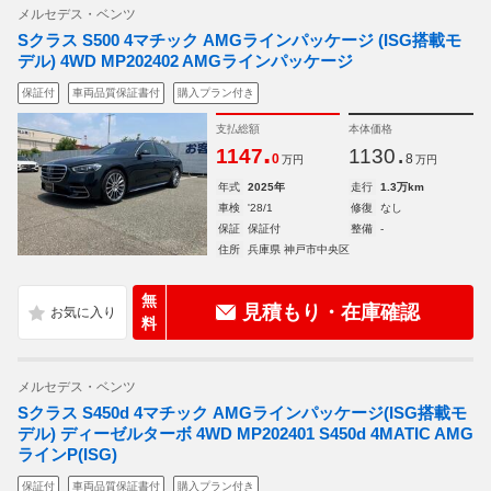
メルセデス・ベンツ
Sクラス S500 4マチック AMGラインパッケージ (ISG搭載モ
デル) 4WD MP202402 AMGラインパッケージ
保証付
車両品質保証書付
購入プラン付き
支払総額
本体価格
.
.
1147
1130
0
8
万円
万円
年式
2025年
走行
1.3万km
車検
'28/1
修復
なし
保証
保証付
整備
-
住所
兵庫県 神戸市中央区
無
見積もり・在庫確認
料
メルセデス・ベンツ
Sクラス S450d 4マチック AMGラインパッケージ(ISG搭載モ
デル) ディーゼルターボ 4WD MP202401 S450d 4MATIC AMG
ラインP(ISG)
保証付
車両品質保証書付
購入プラン付き