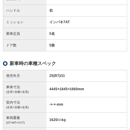
ハンドル
右
ミッション
インパネ7AT
乗車定員
5名
ドア数
5枚
新車時の車種スペック
発売年月
25(R7)/11
車体寸法
4445
×
1845
×
1660
mm
(全長×全幅×全高)
室内寸法
-
×
-
×
-
mm
(全長×全幅×全高)
車両重量
1620/-/-
kg
(AT×MT×CVT)