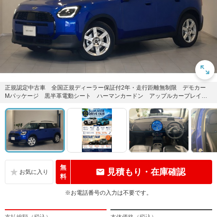
正規認定中古車 全国正規ディーラー保証付2年・走行距離無制限 デモカー
Mパッケージ 黒半革電動シート ハーマンカードン アップルカープレイ
アンドロイドオート オートト...
無
見積もり・在庫確認
料
※お電話番号の入力は不要です。
支払総額（税込）
本体価格（税込）