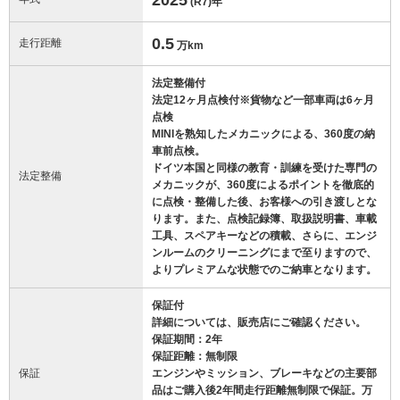
(R7)
年
0.5
走行距離
万km
法定整備付
法定12ヶ月点検付※貨物など一部車両は6ヶ月
点検
MINIを熟知したメカニックによる、360度の納
車前点検。
ドイツ本国と同様の教育・訓練を受けた専門の
法定整備
メカニックが、360度によるポイントを徹底的
に点検・整備した後、お客様への引き渡しとな
ります。また、点検記録簿、取扱説明書、車載
工具、スペアキーなどの積載、さらに、エンジ
ンルームのクリーニングにまで至りますので、
よりプレミアムな状態でのご納車となります。
保証付
詳細については、販売店にご確認ください。
保証期間：2年
保証距離：無制限
保証
エンジンやミッション、ブレーキなどの主要部
品はご購入後2年間走行距離無制限で保証。万