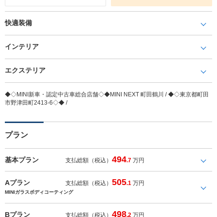
快適装備
インテリア
エクステリア
◆◇MINI新車・認定中古車総合店舗◇◆MINI NEXT 町田鶴川 / ◆◇東京都町田
市野津田町2413-6◇◆ /
プラン
494
基本プラン
支払総額（税込）
.7
万円
505
Aプラン
支払総額（税込）
.1
万円
MINIガラスボディコーティング
498
Bプラン
支払総額（税込）
.2
万円