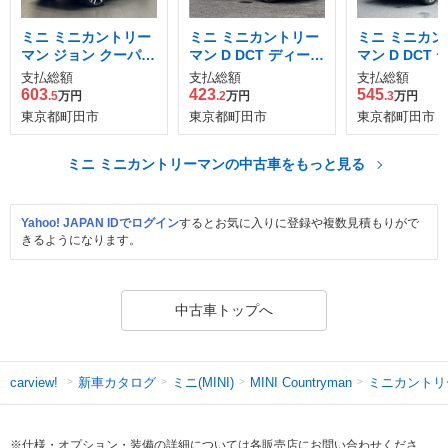
ミニ ミニカントリー
ミニ ミニカントリー
ミニ ミニカン
マン ジョン クーパー
マン D DCT ディーゼ
マン D DCT
ワークス ALL4 DCT
ルターボ
ルターボ
支払総額
支払総額
支払総額
4WD
603
423
545
.5
万円
.2
万円
.3
万円
東京都町田市
東京都町田市
東京都町田市
ミニ ミニカントリーマンの中古車をもっと見る
Yahoo! JAPAN IDでログイン
するとお気に入りに登録や複数見積もりがで
きるようになります。
中古車トップへ
新車カタログ
ミニ(MINI)
ミニカントリ
carview!
MINI Countryman
※仕様・オプション・装備の詳細については各販売店にお問い合わせくださ