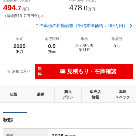
494
478
.7
.0
万円
万円
（諸経費16 .7 万円含む）
この車種の相場価格（平均本体価格：466万円）
年式
走行距離
車検
修復歴
2025
0.5
2028(R10)
なし
年11月
(R7)
万km
無
見積もり・在庫確認
料
購入
販売店
車種
状態
装備
プラン
情報
スペック
状態
2025
年式