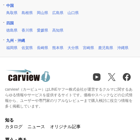
中国
鳥取県
島根県
岡山県
広島県
山口県
四国
徳島県
香川県
愛媛県
高知県
九州・沖縄
福岡県
佐賀県
長崎県
熊本県
大分県
宮崎県
鹿児島県
沖縄県
carview!（カービュー）はLINEヤフー株式会社が運営するクルマに関するあ
らゆる情報やサービスを提供するサイトです。価格やスペックなどの公式情
報から、ユーザーや専門家のリアルなレビューまで購入検討に役立つ情報を
多く掲載しています。
知る
カタログ
ニュース
オリジナル記事
買う・売る