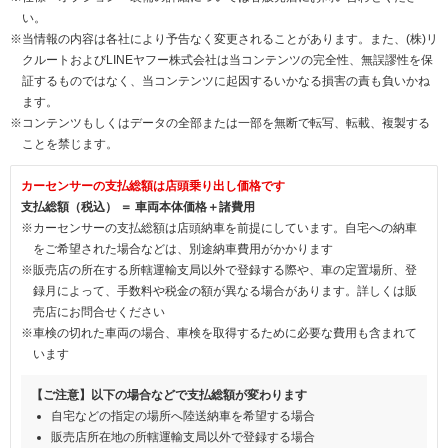
い。
※当情報の内容は各社により予告なく変更されることがあります。また、(株)リ
クルートおよびLINEヤフー株式会社は当コンテンツの完全性、無誤謬性を保
証するものではなく、当コンテンツに起因するいかなる損害の責も負いかね
ます。
※コンテンツもしくはデータの全部または一部を無断で転写、転載、複製する
ことを禁じます。
カーセンサーの支払総額は店頭乗り出し価格です
支払総額（税込） ＝ 車両本体価格＋諸費用
※カーセンサーの支払総額は店頭納車を前提にしています。自宅への納車
をご希望された場合などは、別途納車費用がかかります
※販売店の所在する所轄運輸支局以外で登録する際や、車の定置場所、登
録月によって、手数料や税金の額が異なる場合があります。詳しくは販
売店にお問合せください
※車検の切れた車両の場合、車検を取得するために必要な費用も含まれて
います
【ご注意】以下の場合などで支払総額が変わります
自宅などの指定の場所へ陸送納車を希望する場合
販売店所在地の所轄運輸支局以外で登録する場合