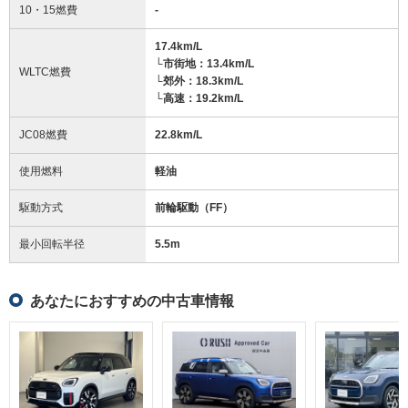
10・15燃費
-
17.4km/L
└市街地：13.4km/L
WLTC燃費
└郊外：18.3km/L
└高速：19.2km/L
JC08燃費
22.8km/L
使用燃料
軽油
駆動方式
前輪駆動（FF）
最小回転半径
5.5
m
あなたにおすすめの中古車情報