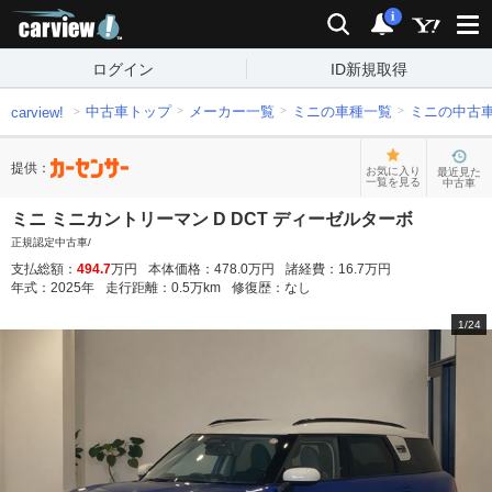
carview!
検索
通知
i
ログイン
ID新規取得
中古車トップ
メーカー一覧
ミニの車種一覧
ミニの中古
carview!
提供：
お気に入り
最近見た
一覧を見る
中古車
ミニ ミニカントリーマン D DCT ディーゼルターボ
正規認定中古車/
支払総額：
494.7
万円
本体価格：
478.0
万円
諸経費：
16.7
万円
年式：
2025
年
走行距離：
0.5
万km
修復歴：
なし
1
/
24