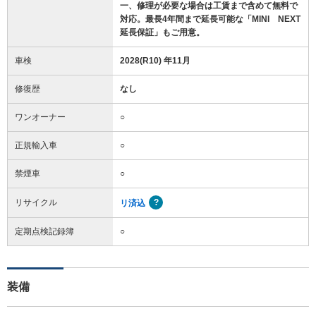
一、修理が必要な場合は工賃まで含めて無料で
対応。最長4年間まで延長可能な「MINI NEXT
延長保証」もご用意。
車検
2028(R10) 年11月
修復歴
なし
ワンオーナー
○
正規輸入車
○
禁煙車
○
リサイクル
リ済込
定期点検記録簿
○
装備