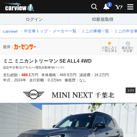
carview!
検索
通知
i
ログイン
ID新規取得
中古車トップ
メーカー一覧
ミニの車種一覧
ミニの中古
carview!
提供：
お気に入り
最近見た
一覧を見る
中古車
ミニ ミニカントリーマン SE ALL4 4WD
認定中古車/元デモカー/電気自動車/Mパッケ/
支払総額：
486.1
万円
本体価格：
469.9
万円
諸経費：
16.2
万円
年式：
2024
年
走行距離：
0.3
万km
修復歴：
なし
1
/
23