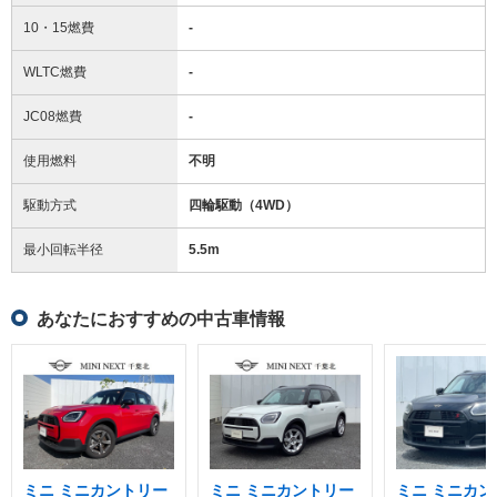
10・15燃費
-
WLTC燃費
-
JC08燃費
-
使用燃料
不明
駆動方式
四輪駆動（4WD）
最小回転半径
5.5
m
あなたにおすすめの中古車情報
ミニ ミニカントリー
ミニ ミニカントリー
ミニ ミニカン