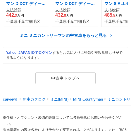
マン D DCT ディーゼ
マン D DCT ディーゼ
マン S ALL4 
ルターボ
ルターボ
WD
支払総額
支払総額
支払総額
442
432
485
.3
万円
.8
万円
.5
万円
千葉県千葉市稲毛区
千葉県千葉市稲毛区
千葉県千葉市稲
ミニ ミニカントリーマンの中古車をもっと見る
Yahoo! JAPAN IDでログイン
するとお気に入りに登録や複数見積もりがで
きるようになります。
中古車トップへ
新車カタログ
ミニ(MINI)
ミニカントリ
carview!
MINI Countryman
※仕様・オプション・装備の詳細については各販売店にお問い合わせくださ
い。
※当情報の内容は各社により予告なく変更されることがあります。また、(株)リ