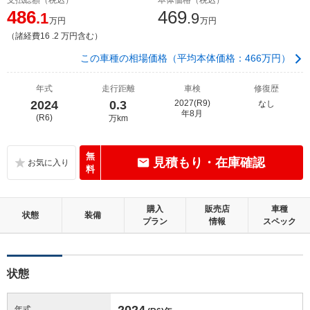
486
469
.1
.9
万円
万円
（諸経費16 .2 万円含む）
この車種の相場価格（平均本体価格：466万円）
年式
走行距離
車検
修復歴
2024
0.3
2027(R9)
なし
年8月
(R6)
万km
無
見積もり・在庫確認
料
購入
販売店
車種
状態
装備
プラン
情報
スペック
状態
2024
年式