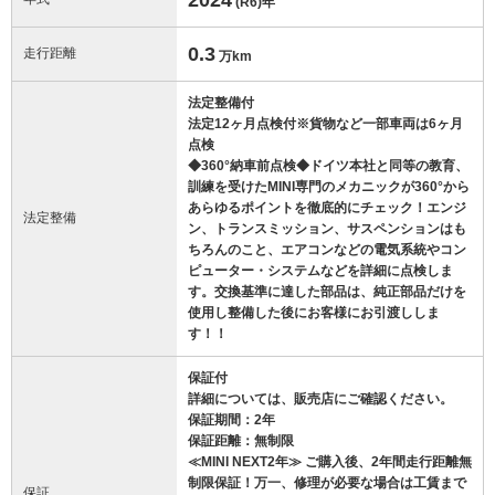
(R6)
年
0.3
走行距離
万km
法定整備付
法定12ヶ月点検付※貨物など一部車両は6ヶ月
点検
◆360°納車前点検◆ドイツ本社と同等の教育、
訓練を受けたMINI専門のメカニックが360°から
あらゆるポイントを徹底的にチェック！エンジ
法定整備
ン、トランスミッション、サスペンションはも
ちろんのこと、エアコンなどの電気系統やコン
ピューター・システムなどを詳細に点検しま
す。交換基準に達した部品は、純正部品だけを
使用し整備した後にお客様にお引渡ししま
す！！
保証付
詳細については、販売店にご確認ください。
保証期間：2年
保証距離：無制限
≪MINI NEXT2年≫ ご購入後、2年間走行距離無
制限保証！万一、修理が必要な場合は工賃まで
保証