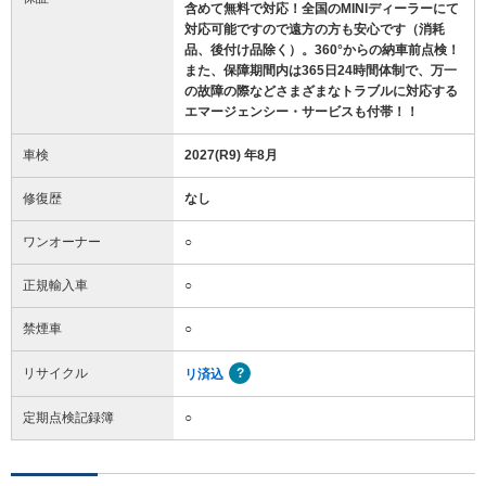
含めて無料で対応！全国のMINIディーラーにて
対応可能ですので遠方の方も安心です（消耗
品、後付け品除く）。360°からの納車前点検！
また、保障期間内は365日24時間体制で、万一
の故障の際などさまざまなトラブルに対応する
エマージェンシー・サービスも付帯！！
車検
2027(R9) 年8月
修復歴
なし
ワンオーナー
○
正規輸入車
○
禁煙車
○
リサイクル
リ済込
定期点検記録簿
○