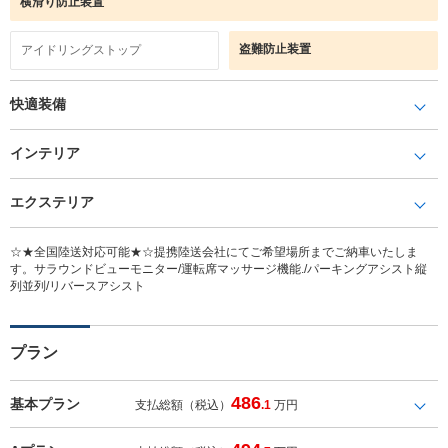
横滑り防止装置
盗難防止装置
アイドリングストップ
快適装備
インテリア
エクステリア
☆★全国陸送対応可能★☆提携陸送会社にてご希望場所までご納車いたしま
す。サラウンドビューモニター/運転席マッサージ機能./パーキングアシスト縦
列並列/リバースアシスト
プラン
486
基本プラン
支払総額（税込）
.1
万円