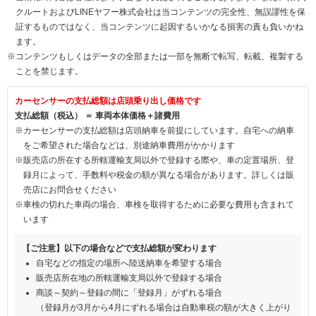
クルートおよびLINEヤフー株式会社は当コンテンツの完全性、無誤謬性を保
証するものではなく、当コンテンツに起因するいかなる損害の責も負いかね
ます。
※コンテンツもしくはデータの全部または一部を無断で転写、転載、複製する
ことを禁じます。
カーセンサーの支払総額は店頭乗り出し価格です
支払総額（税込） ＝ 車両本体価格＋諸費用
※カーセンサーの支払総額は店頭納車を前提にしています。自宅への納車
をご希望された場合などは、別途納車費用がかかります
※販売店の所在する所轄運輸支局以外で登録する際や、車の定置場所、登
録月によって、手数料や税金の額が異なる場合があります。詳しくは販
売店にお問合せください
※車検の切れた車両の場合、車検を取得するために必要な費用も含まれて
います
【ご注意】以下の場合などで支払総額が変わります
自宅などの指定の場所へ陸送納車を希望する場合
販売店所在地の所轄運輸支局以外で登録する場合
商談～契約～登録の間に「登録月」がずれる場合
（登録月が3月から4月にずれる場合は自動車税の額が大きく上がり