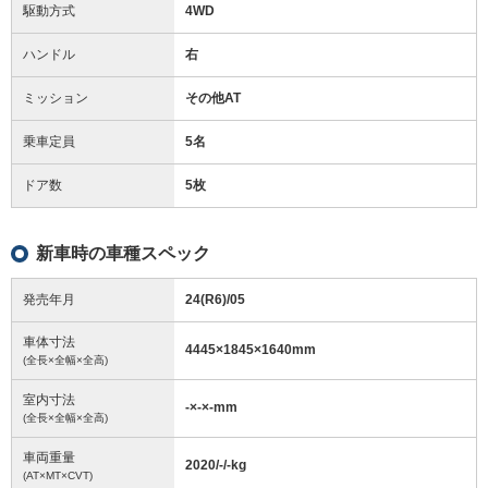
駆動方式
4WD
ハンドル
右
ミッション
その他AT
乗車定員
5名
ドア数
5枚
新車時の車種スペック
発売年月
24(R6)/05
車体寸法
4445
×
1845
×
1640
mm
(全長×全幅×全高)
室内寸法
-
×
-
×
-
mm
(全長×全幅×全高)
車両重量
2020/-/-
kg
(AT×MT×CVT)