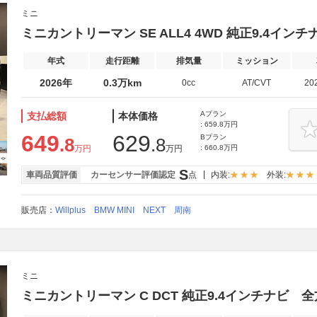
ミニ
ミニカントリーマン SE ALL4 4WD 純正9.4イ
年式
走行距離
排気量
ミッション
2026年
0.3万km
0cc
AT/CVT
20
Aプラン
支払総額
本体価格
: 659.8万円
649
629
Bプラン
.8
.8
万円
万円
: 660.8万円
S
車両品質評価
カーセンサー評価認定
点
内装:
外装:
販売店：
Willplus BMW MINI NEXT 周南
ミニ
ミニカントリーマン C DCT 純正9.4インチナビ