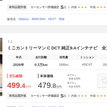
S
車両品質評価
カーセンサー評価認定
点
内装:
外装:
販売店：
Willplus BMW MINI NEXT 周南
ミニ
ミニカントリーマン C DCT 純正9.4インチナビ
年式
走行距離
排気量
ミッション
2026年
0.3万km
1500cc
AT/CVT
20
Aプラン
支払総額
本体価格
: 509.4万円
499
479
Bプラン
.4
.8
万円
万円
: 510.4万円
S
車両品質評価
カーセンサー評価認定
点
内装:
外装: