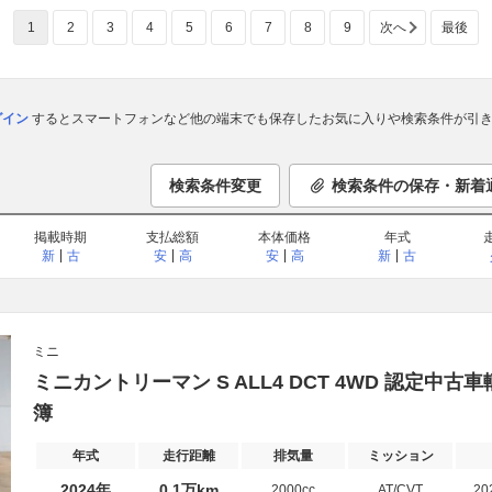
1
2
3
4
5
6
7
8
9
次へ
最後
ログイン
するとスマートフォンなど他の端末でも保存したお気に入りや検索条件が引き
検索条件変更
検索条件の保存・新着
掲載時期
支払総額
本体価格
年式
新
古
安
高
安
高
新
古
ミニ
ミニカントリーマン S ALL4 DCT 4WD 認定
簿
年式
走行距離
排気量
ミッション
2024年
0.1万km
2000cc
AT/CVT
20