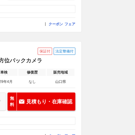
クーポン
フェア
保証付
法定整備付
 全方位バックカメラ
車検
修復歴
販売地域
29年4月
なし
山口県
無
見積もり・在庫確認
料