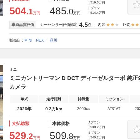
: 519.0万円
504
485
Bプラン
.1
.0
万円
万円
: 514.4万円
4.5
車両品質評価
カーセンサー評価認定
点
内装:
外装:
販売店：
MINI NEXT 品川
ミニ
ミニカントリーマン D DCT ディーゼルターボ 純
カメラ
年式
走行距離
排気量
ミッション
2026年
0.3万km
2000cc
AT/CVT
20
Aプラン
支払総額
本体価格
: 539.2万円
529
509
Bプラン
.2
.8
万円
万円
: 540.2万円