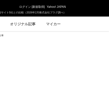
ログイン
[
新規取得
]
Yahoo! JAPAN
サイト5社との比較（2026年2月株式会社プラグ調べ）
オリジナル記事
マイカー
古車