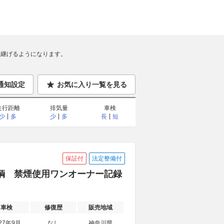
継げるようになります。
通知設定
お気に入り一覧を見る
走行距離
排気量
車検
少
多
少
多
長
短
保証付
法定整備付
中古車輌 禁煙使用ワンオーナー記録
車検
修復歴
販売地域
27年9月
なし
神奈川県