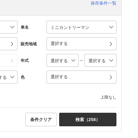
保存条件一覧
車名
選択する
販売地域
～
年式
選択する
色
上限なし
条件クリア
検索（
258
）