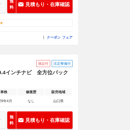
無
見積もり・在庫確認
料
クーポン
フェア
保証付
法定整備付
正9.4インチナビ 全方位バック
車検
修復歴
販売地域
29年4月
なし
山口県
無
見積もり・在庫確認
料