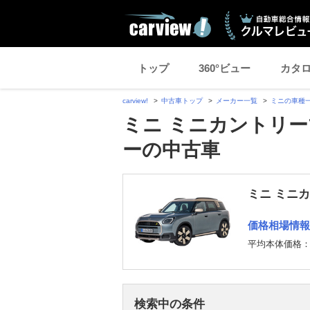
トップ
360°ビュー
カタ
carview!
中古車トップ
メーカー一覧
ミニの車種
ミニ ミニカントリー
ーの中古車
ミニ ミニ
価格相場情報
平均本体価格
検索中の条件