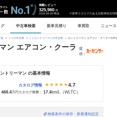
掲載レビュー
325,960
件
時点
※新車カタログのある自動車総合情報
2026.08.08
ログ
中古車検索
新車見積り
車買取
ニュース
一覧
ミニの中古車
ミニカントリーマンの中古車
カントリーマン エアコン・クーラーの中
マン エアコン・クーラ
提
供：
カントリーマン の基本情報
4.7
カタログ情報
466.4
17.4
km/L（WLTC）
：
万円
カタログ燃費：
検索条件の保存・新着通知設定