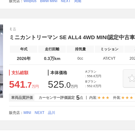
販売店：
Willplus BMW MINI NEXT 周南
ミニ
ミニカントリーマン SE ALL4 4WD MINI認定
年式
走行距離
排気量
ミッション
2026年
0.3万km
0cc
AT/CVT
20
Aプラン
支払総額
本体価格
: 556.6万円
541
525
Bプラン
.7
.0
万円
万円
: 552.0万円
5
車両品質評価
カーセンサー評価認定
点
内装:
外装:
販売店：
MINI NEXT 品川