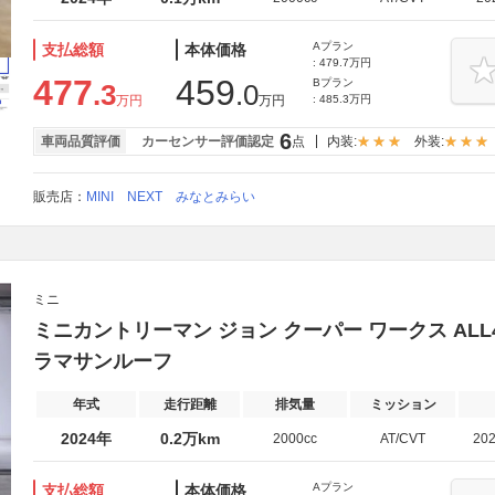
Aプラン
支払総額
本体価格
: 479.7万円
477
459
Bプラン
.3
.0
万円
万円
: 485.3万円
6
車両品質評価
カーセンサー評価認定
点
内装:
外装:
販売店：
MINI NEXT みなとみらい
ミニ
ミニカントリーマン ジョン クーパー ワークス ALL4 
ラマサンルーフ
年式
走行距離
排気量
ミッション
2024年
0.2万km
2000cc
AT/CVT
20
Aプラン
支払総額
本体価格