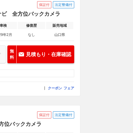
保証付
法定整備付
ンチナビ 全方位バックカメラ
車検
修復歴
販売地域
29年2月
なし
山口県
無
見積もり・在庫確認
料
クーポン
フェア
保証付
法定整備付
 全方位バックカメラ