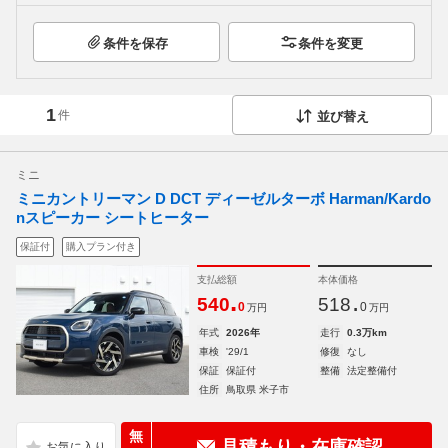
条件を保存
条件を変更
1
件
並び替え
ミニ
ミニカントリーマン D DCT ディーゼルターボ Harman/Kardo
nスピーカー シートヒーター
保証付
購入プラン付き
支払総額
本体価格
.
.
540
518
0
0
万円
万円
年式
2026年
走行
0.3万km
車検
'29/1
修復
なし
保証
保証付
整備
法定整備付
住所
鳥取県 米子市
無
見積もり・在庫確認