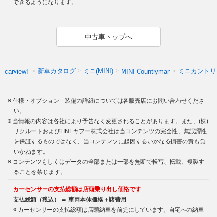
できるようになります。
中古車トップへ
新車カタログ
ミニ(MINI)
ミニカントリ
carview!
MINI Countryman
仕様・オプション・装備の詳細については各販売店にお問い合わせくださ
い。
当情報の内容は各社により予告なく変更されることがあります。また、(株)
リクルートおよびLINEヤフー株式会社は当コンテンツの完全性、無誤謬性
を保証するものではなく、当コンテンツに起因するいかなる損害の責も負
いかねます。
コンテンツもしくはデータの全部または一部を無断で転写、転載、複製す
ることを禁じます。
カーセンサーの支払総額は店頭乗り出し価格です
支払総額（税込） ＝ 車両本体価格＋諸費用
カーセンサーの支払総額は店頭納車を前提にしています。自宅への納車