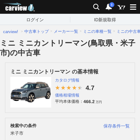
carview!
検索
通知
i
ログイン
ID新規取得
中古車トップ
メーカー一覧
ミニの車種一覧
ミニの中古
carview!
ミニ ミニカントリーマン(鳥取県・米子
市)の中古車
ミニ ミニカントリーマン の基本情報
カタログ情報
4.7
価格相場情報
466.2
平均本体価格：
万円
検索中の条件
保存条件一覧
米子市