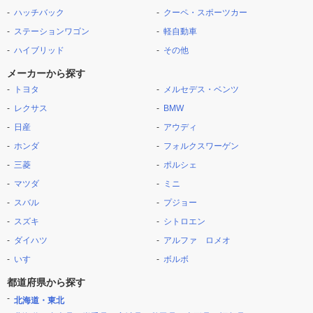
ハッチバック
クーペ・スポーツカー
ステーションワゴン
軽自動車
ハイブリッド
その他
メーカーから探す
トヨタ
メルセデス・ベンツ
レクサス
BMW
日産
アウディ
ホンダ
フォルクスワーゲン
三菱
ポルシェ
マツダ
ミニ
スバル
プジョー
スズキ
シトロエン
ダイハツ
アルファ ロメオ
いすゞ
ボルボ
都道府県から探す
北海道・東北