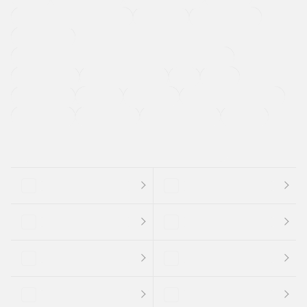
メーカー系販売店取り扱い車
修復歴無し
アルミホイール
寒冷地仕様車
過給機設定モデル（ターボ・スーパーチャージャーなど)
ETC
CDプレーヤー
カーナビゲーション
禁煙車
法定整備付き
保証付き
エアバッグ
ディスチャージドランプ
支払総顔あり
クーポンあり
車両品質評価書付
新着車両