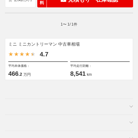
料
1
〜
1
/
1
件
ミニ ミニカントリーマン 中古車相場
4.7
平均本体価格：
平均走行距離：
466
8,541
.2
万円
km