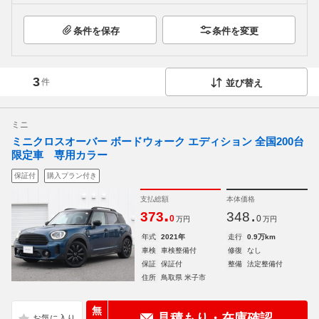
条件を保存
条件を変更
3
件
並び替え
ミニ
ミニクロスオーバー ボードウォーク エディション 全国200台
限定車 専用カラー
保証付
購入プラン付き
支払総額
本体価格
.
.
373
348
0
0
万円
万円
年式
2021年
走行
0.9万km
車検
車検整備付
修復
なし
保証
保証付
整備
法定整備付
住所
鳥取県 米子市
無
見積もり・在庫確認