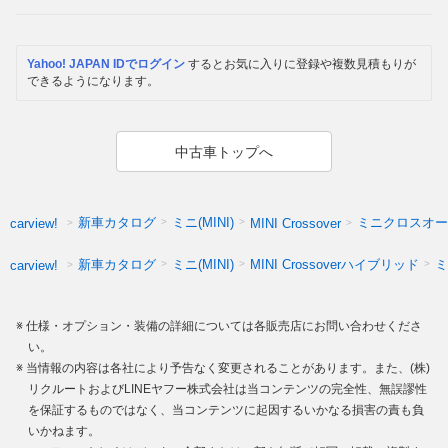
Yahoo! JAPAN IDでログイン
するとお気に入りに登録や複数見積もりが
できるようになります。
中古車トップへ
新車カタログ
ミニ(MINI)
ミニクロスオー
carview!
MINI Crossover
新車カタログ
ミニ(MINI)
MINI Crossoverハイブリッド
ミ
carview!
仕様・オプション・装備の詳細については各販売店にお問い合わせくださ
い。
当情報の内容は各社により予告なく変更されることがあります。また、(株)
リクルートおよびLINEヤフー株式会社は当コンテンツの完全性、無誤謬性
を保証するものではなく、当コンテンツに起因するいかなる損害の責も負
いかねます。