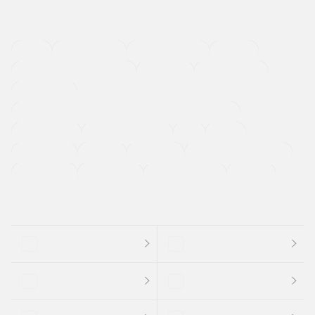
４ＷＤ
定期点検記録簿
ワンオーナーカー
福祉車両
メーカー系販売店取り扱い車
修復歴無し
アルミホイール
寒冷地仕様車
過給機設定モデル（ターボ・スーパーチャージャーなど)
ETC
CDプレーヤー
カーナビゲーション
禁煙車
法定整備付き
保証付き
エアバッグ
ディスチャージドランプ
支払総顔あり
クーポンあり
車両品質評価書付
新着車両