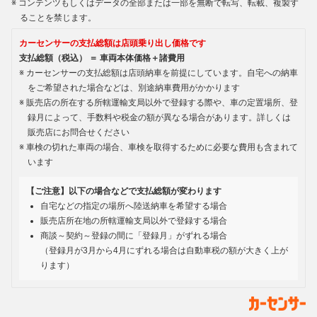
コンテンツもしくはデータの全部または一部を無断で転写、転載、複製す
ることを禁じます。
カーセンサーの支払総額は店頭乗り出し価格です
支払総額（税込） ＝ 車両本体価格＋諸費用
カーセンサーの支払総額は店頭納車を前提にしています。自宅への納車
をご希望された場合などは、別途納車費用がかかります
販売店の所在する所轄運輸支局以外で登録する際や、車の定置場所、登
録月によって、手数料や税金の額が異なる場合があります。詳しくは
販売店にお問合せください
車検の切れた車両の場合、車検を取得するために必要な費用も含まれて
います
【ご注意】以下の場合などで支払総額が変わります
自宅などの指定の場所へ陸送納車を希望する場合
販売店所在地の所轄運輸支局以外で登録する場合
商談～契約～登録の間に「登録月」がずれる場合
（登録月が3月から4月にずれる場合は自動車税の額が大きく上が
ります）