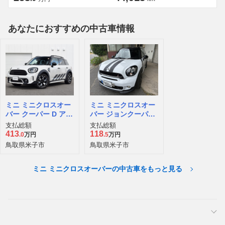
あなたにおすすめの中古車情報
ミニ ミニクロスオー
ミニ ミニクロスオー
バー クーパー D アン
バー ジョンクーパー
テイムド エディショ
ワークスパッケージ
支払総額
支払総額
ン
413
118
.0
万円
.5
万円
鳥取県米子市
鳥取県米子市
ミニ ミニクロスオーバーの中古車をもっと見る