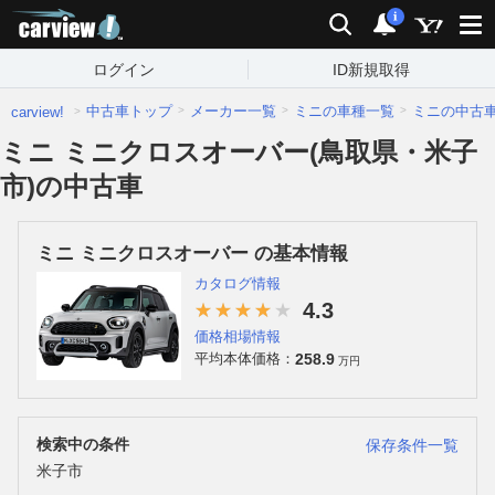
carview!
検索
通知
i
ログイン
ID新規取得
中古車トップ
メーカー一覧
ミニの車種一覧
ミニの中古
carview!
ミニ ミニクロスオーバー(鳥取県・米子
市)の中古車
ミニ ミニクロスオーバー の基本情報
カタログ情報
4.3
価格相場情報
258.9
平均本体価格：
万円
検索中の条件
保存条件一覧
米子市