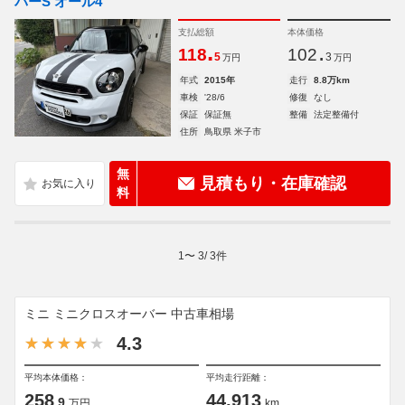
パーS オール4
支払総額
本体価格
.
.
118
102
5
3
万円
万円
年式
2015年
走行
8.8万km
車検
'28/6
修復
なし
保証
保証無
整備
法定整備付
住所
鳥取県 米子市
無
見積もり・在庫確認
料
1
〜
3
/
3
件
ミニ ミニクロスオーバー 中古車相場
4.3
平均本体価格：
平均走行距離：
258
44,913
.9
万円
km