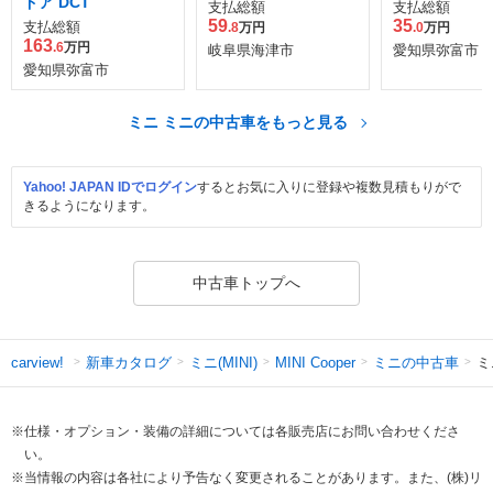
ドア DCT
支払総額
支払総額
59
35
支払総額
.8
万円
.0
万円
163
.6
万円
岐阜県海津市
愛知県弥富市
愛知県弥富市
ミニ ミニの中古車をもっと見る
Yahoo! JAPAN IDでログイン
するとお気に入りに登録や複数見積もりがで
きるようになります。
中古車トップへ
新車カタログ
ミニ(MINI)
ミニの中古車
ミ
carview!
MINI Cooper
※仕様・オプション・装備の詳細については各販売店にお問い合わせくださ
い。
※当情報の内容は各社により予告なく変更されることがあります。また、(株)リ