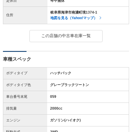
定休日
年中無休
岐阜県海津市南濃町境1374-1
住所
地図を見る（Yahoo!マップ）
この店舗の中古車在庫一覧
車種スペック
ボディタイプ
ハッチバック
ボディタイプ色
グレーブラックツートン
車台番号末尾
059
排気量
2000cc
エンジン
ガソリン(ハイオク)
駆動方式
2WD