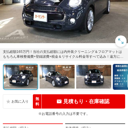
支払総額165万円！当社の支払総額には内外装クリーニング＆フロアマットは
もちろん車検整備費+登録諸費+税金＆リサイクル料金等すべて込み！遠方にお
住いの方にも陸送させて頂き...
無
見積もり・在庫確認
料
※お電話番号の入力は不要です。
支払総額（税込）
本体価格（税込）