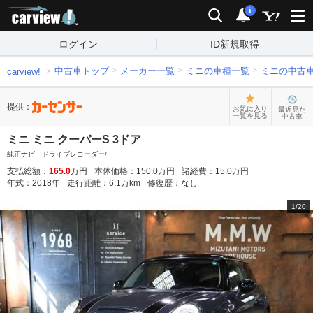
carview!
検索
通知
i
ログイン
ID新規取得
中古車トップ
メーカー一覧
ミニの車種一覧
ミニの中古
carview!
提供：
お気に入り
最近見た
一覧を見る
中古車
ミニ ミニ クーパーS 3ドア
純正ナビ ドライブレコーダー/
支払総額：
165.0
万円
本体価格：
150.0
万円
諸経費：
15.0
万円
年式：
2018
年
走行距離：
6.1
万km
修復歴：
なし
1
/
20