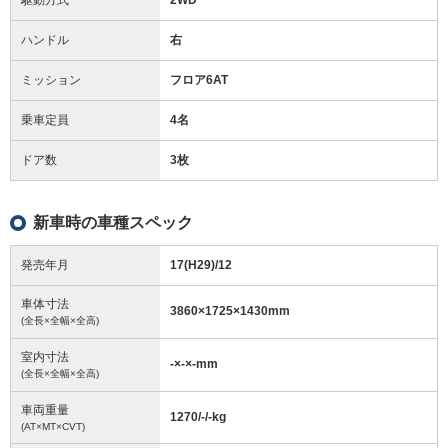
ハンドル
右
ミッション
フロア6AT
乗車定員
4名
ドア数
3枚
新車時の車種スペック
発売年月
17(H29)/12
車体寸法
3860
×
1725
×
1430
mm
(全長×全幅×全高)
室内寸法
-
×
-
×
-
mm
(全長×全幅×全高)
車両重量
1270/-/-
kg
(AT×MT×CVT)