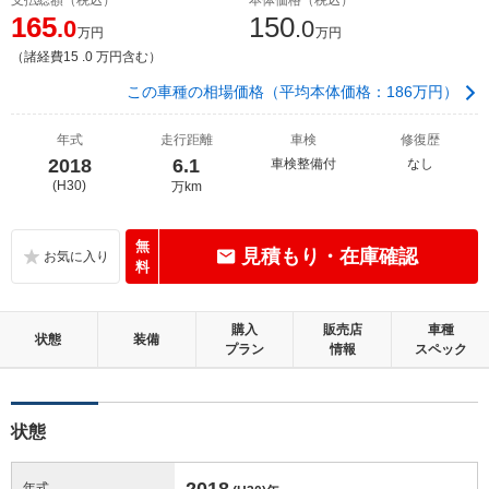
165
150
.0
.0
万円
万円
（諸経費15 .0 万円含む）
この車種の相場価格（平均本体価格：186万円）
年式
走行距離
車検
修復歴
2018
6.1
車検整備付
なし
(H30)
万km
無
見積もり・在庫確認
料
購入
販売店
車種
状態
装備
プラン
情報
スペック
状態
2018
年式