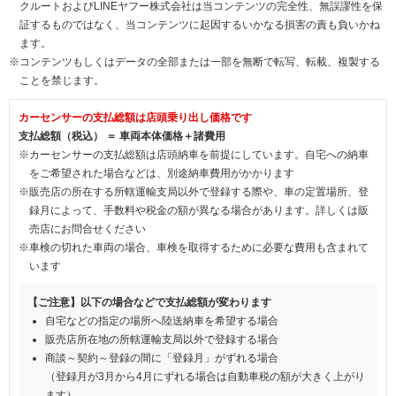
クルートおよびLINEヤフー株式会社は当コンテンツの完全性、無誤謬性を保
証するものではなく、当コンテンツに起因するいかなる損害の責も負いかね
ます。
※コンテンツもしくはデータの全部または一部を無断で転写、転載、複製する
ことを禁じます。
カーセンサーの支払総額は店頭乗り出し価格です
支払総額（税込） ＝ 車両本体価格＋諸費用
※カーセンサーの支払総額は店頭納車を前提にしています。自宅への納車
をご希望された場合などは、別途納車費用がかかります
※販売店の所在する所轄運輸支局以外で登録する際や、車の定置場所、登
録月によって、手数料や税金の額が異なる場合があります。詳しくは販
売店にお問合せください
※車検の切れた車両の場合、車検を取得するために必要な費用も含まれて
います
【ご注意】以下の場合などで支払総額が変わります
自宅などの指定の場所へ陸送納車を希望する場合
販売店所在地の所轄運輸支局以外で登録する場合
商談～契約～登録の間に「登録月」がずれる場合
（登録月が3月から4月にずれる場合は自動車税の額が大きく上がり
ます）