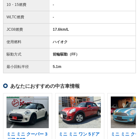
10・15燃費
-
WLTC燃費
-
JC08燃費
17.6km/L
使用燃料
ハイオク
駆動方式
前輪駆動（FF）
最小回転半径
5.1
m
あなたにおすすめの中古車情報
ミニ ミニ クーパー 3
ミニ ミニ ワン 5ドア
ミニ ミニ ク