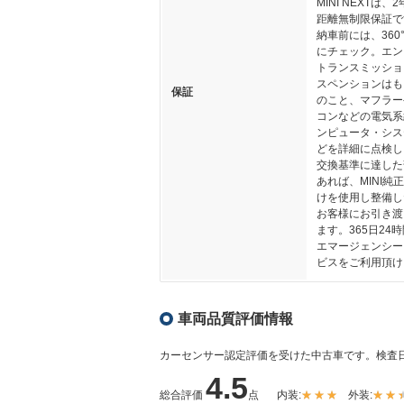
MINI NEXTは、
距離無制限保証で
納車前には、360
にチェック。エン
トランスミッショ
スペンションはも
保証
のこと、マフラー
コンなどの電気系
ンピュータ・シス
どを詳細に点検し
交換基準に達した
あれば、MINI純
けを使用し整備し
お客様にお引き渡
ます。365日24
エマージェンシー
ビスをご利用頂け
車両品質評価情報
カーセンサー認定評価を受けた中古車です。
検査日
4.5
総合評価
点
内装:
外装: