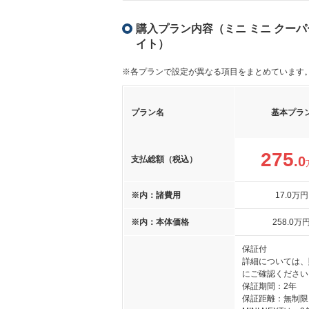
購入プラン内容（ミニ ミニ クーパー
イト）
※各プランで設定が異なる項目をまとめています
プラン名
基本プラ
275
.0
支払総額（税込）
※内：諸費用
17
.0
万円
※内：本体価格
258
.0
万
保証付
詳細については、
にご確認ください
保証期間：2年
保証距離：無制限