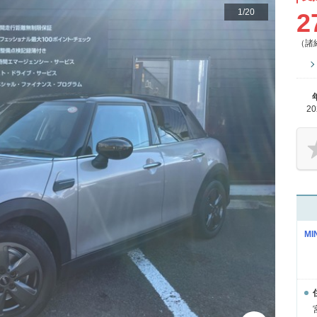
1
/
20
2
（諸
2
MI