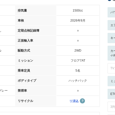
排気量
1500cc
パ
車検
2026年9月
エ
し
定期点検記録簿
○
キ
正規輸入車
○
ル
駆動方式
2WD
カ
-/-
ミッション
フロア7AT
TV:
乗車定員
5名
ボディタイプ
ハッチバック
ミ
グレー
禁煙車
○
ET
リサイクル
リ済込
3