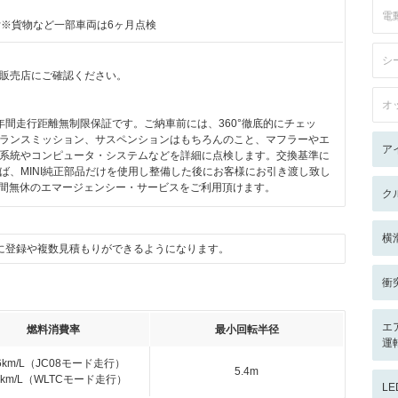
電
付※貨物など一部車両は6ヶ月点検
シ
販売店にご確認ください。
オ
は、2年間走行距離無制限保証です。ご納車前には、360°徹底的にチェッ
ランスミッション、サスペンションはもちろんのこと、マフラーやエ
ア
系統やコンピュータ・システムなどを詳細に点検します。交換基準に
ば、MINI純正部品だけを使用し整備した後にお客様にお引き渡し致し
4時間無休のエマージェンシー・サービスをご利用頂けます。
ク
横
に登録や複数見積もりができるようになります。
衝
エ
燃料消費率
最小回転半径
運
.6km/L（JC08モード走行）
5.4m
.5km/L（WLTCモード走行）
L