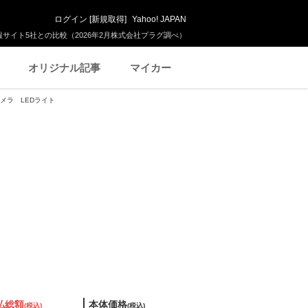
ログイン
[
新規取得
]
Yahoo! JAPAN
サイト5社との比較（2026年2月株式会社プラグ調べ）
オリジナル記事
マイカー
カメラ LEDライト
払総額
本体価格
(税込)
(税込)