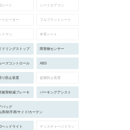
動シート
シートエアコン
ートヒーター
フルフラットシート
ットマン
本革シート
イドリングストップ
障害物センサー
ルーズコントロール
ABS
滑り防止装置
盗難防止装置
突被害軽減ブレーキ
パーキングアシスト
アバッグ
転席/助手席/サイド/カーテン
EDヘッドライト
ディスチャージドラン