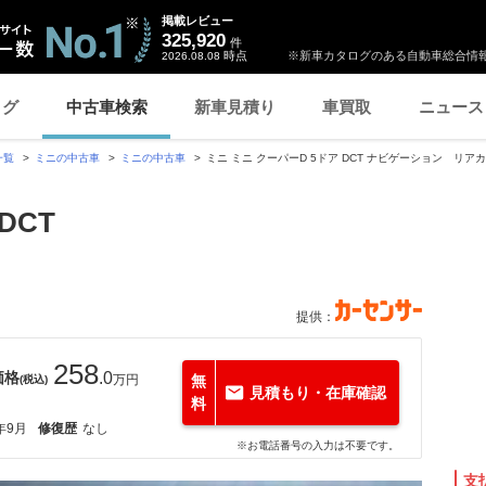
掲載レビュー
325,920
件
時点
※新車カタログのある自動車総合情報
2026.08.08
ログ
中古車検索
新車見積り
車買取
ニュース
一覧
ミニの中古車
ミニの中古車
ミニ ミニ クーパーD 5ドア DCT ナビゲーション リア
DCT
提供：
258
価格
.0
万円
無
(税込)
見積もり・在庫確認
料
年9月
修復歴
なし
※お電話番号の入力は不要です。
支