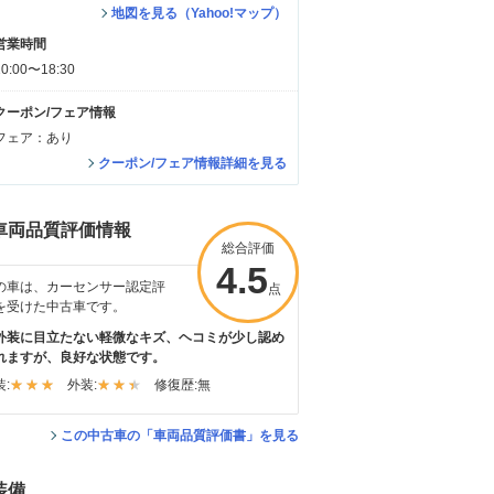
地図を見る（Yahoo!マップ）
営業時間
10:00〜18:30
クーポン/フェア情報
フェア：あり
クーポン/フェア情報詳細を見る
車両品質評価情報
総合評価
4.5
の車は、カーセンサー認定評
点
を受けた中古車です。
外装に目立たない軽微なキズ、ヘコミが少し認め
れますが、良好な状態です。
:
外装:
修復歴:
無
この中古車の「車両品質評価書」を見る
装備