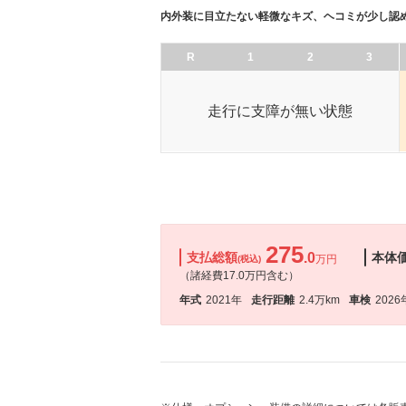
内外装に目立たない軽微なキズ、ヘコミが少し認
R
1
2
3
走行に支障が無い状態
275
支払総額
.0
本体
万円
(税込)
（諸経費17.0万円含む）
年式
2021年
走行距離
2.4万km
車検
2026