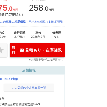
75
258
.0
.0
万円
万円
経費17.0万円含む）
この車種の相場価格
（平均本体価格：186.2万円）
年式
走行距離
車検
修復歴
021年
2.4万km
2026年9月
なし
無
見積もり・在庫確認
料
※お電話番号の入力は不要です。
店舗情報
NI NEXT青葉
この店舗の中古車在庫一覧
住所
宮城県仙台市青葉区南吉成6-2-3