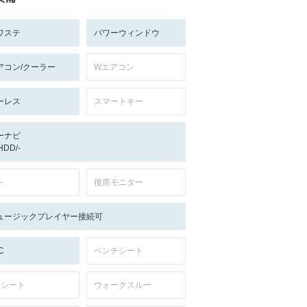
ワステ
パワーウィンドウ
アコン/クーラー
Wエアコン
ーレス
スマートキー
ーナビ
/HDD/-
-
後席モニター
ュージックプレイヤー接続可
C
ベンチシート
列シート
ウォークスルー