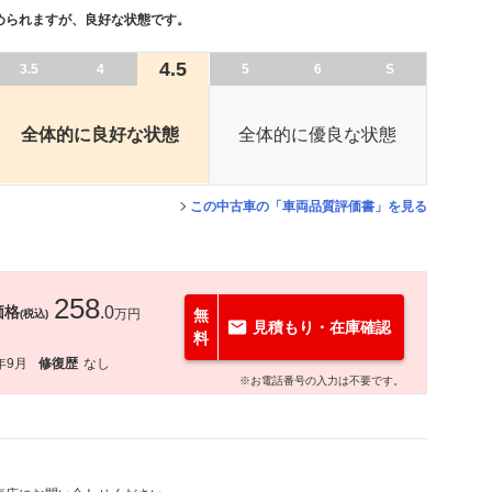
められますが、良好な状態です。
4.5
3.5
4
5
6
S
全体的に良好な状態
全体的に優良な状態
この中古車の「車両品質評価書」を見る
258
価格
.0
万円
無
(税込)
見積もり・在庫確認
料
年9月
修復歴
なし
※お電話番号の入力は不要です。