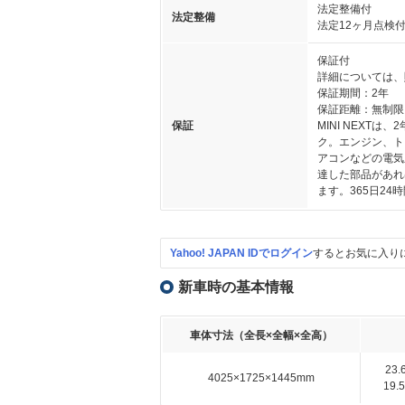
法定整備付
法定整備
法定12ヶ月点検
保証付
詳細については、
保証期間：2年
保証距離：無制限
保証
MINI NEXT
ク。エンジン、ト
アコンなどの電気
達した部品があれ
ます。365日2
Yahoo! JAPAN IDでログイン
するとお気に入り
新車時の基本情報
車体寸法（全長×全幅×全高）
23
4025×1725×1445mm
19