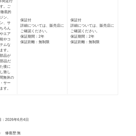
2年間走行
す。ご
°徹底的
ジン、
保証付
保証付
ン、サ
詳細については、販売店に
詳細については、販売店に
ちろん
ご確認ください。
ご確認ください。
やエア
保証期間：2年
保証期間：2年
統やコ
保証距離：無制限
保証距離：無制限
テムな
ます。
部品が
正部品だ
た後に
し致し
時間無休の
・サー
ます。
：2026年6月4日
修復歴:
無