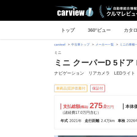
トップ
360°ビュー
カタ
carview!
中古車トップ
メーカー一覧
ミニの車種
ミニ
ミニ クーパーD 5ドア 
ナビゲーション リアカメラ LEDライト
車両品質評価書付
保証付
275
支払総額
.0
本体
万円
(税込)
（諸経費17.0万円含む）
年式
2021年
走行距離
2.4万km
車検
2026