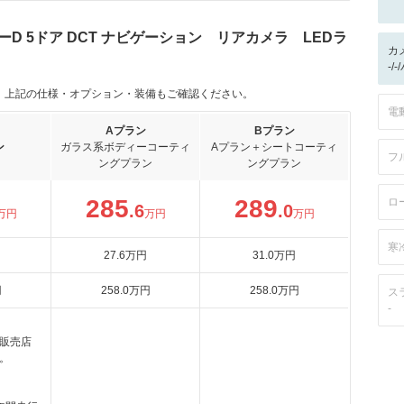
D 5ドア DCT ナビゲーション リアカメラ LEDラ
カ
-/
。上記の仕様・オプション・装備もご確認ください。
電
Aプラン
Bプラン
ン
ガラス系ボディーコーティ
Aプラン＋シートコーティ
フ
ングプラン
ングプラン
285
289
ロ
.6
.0
万円
万円
万円
寒
27
.6
万円
31
.0
万円
円
258
.0
万円
258
.0
万円
ス
-
販売店
。