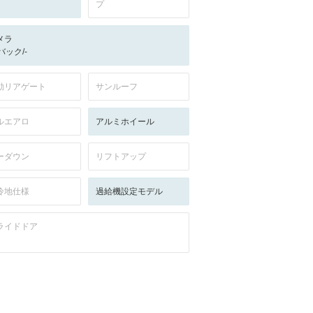
プ
メラ
-/バック/-
動リアゲート
サンルーフ
ルエアロ
アルミホイール
ーダウン
リフトアップ
冷地仕様
過給機設定モデル
ライドドア