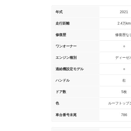
年式
2021
走行距離
2.4万km
修復歴
修復歴な
ワンオーナー
○
エンジン種別
ディーゼ
過給機設定モデル
○
ハンドル
右
ドア数
5枚
色
ルーフトップ
車台番号末尾
786