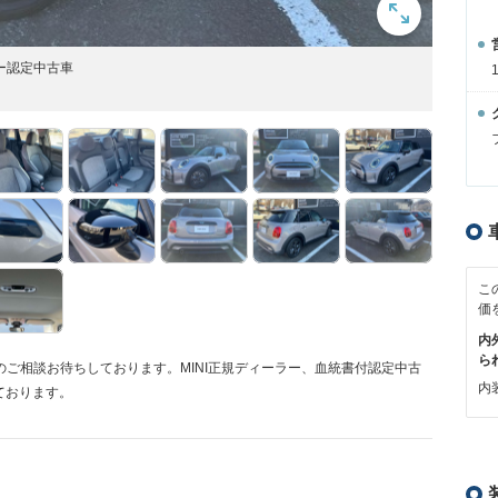
ラー認定中古車
こ
価
内
ら
のご相談お待ちしております。MINI正規ディーラー、血統書付認定中古
内装
ております。