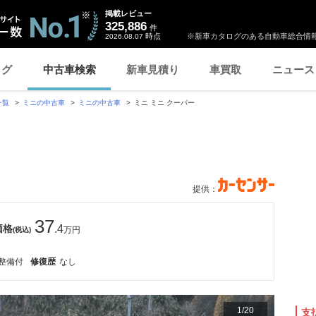
掲載レビュー
325,886
件
時点
※新車カタログのある自動車総合情報
2026.08.07
ログ
中古車検索
新車見積り
車買取
ニュース
一覧
ミニの中古車
ミニの中古車
ミニ ミニ クーパー
提供：
37
価格
.4
万円
(税込)
整備付
修復歴
なし
1
/
20
支