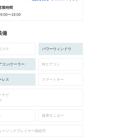
営業時間
09:00〜18:00
装備
ワステ
パワーウィンドウ
アコン/クーラー
Wエアコン
ーレス
スマートキー
ーナビ
/-
-
後席モニター
ュージックプレイヤー接続可