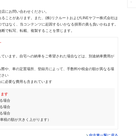
-
売店にお問い合わせください。
ることがあります。また、(株)リクルートおよびLINEヤフー株式会社は
のではなく、当コンテンツに起因するいかなる損害の責も負いかねます。
無断で転写、転載、複製することを禁じます。
す
しています。自宅への納車をご希望された場合などは、別途納車費用が
る際や、車の定置場所、登録月によって、手数料や税金の額が異なる場
ださい
めに必要な費用も含まれています
ります
る場合
る場合
る場合
動車税の額が大きく上がります）
中古車一覧に戻る