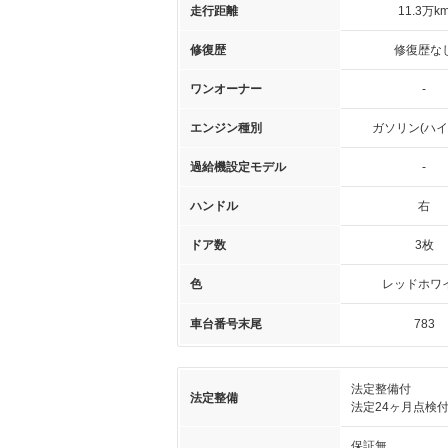
走行距離
11.3万k
修復歴
修復歴な
ワンオーナー
-
エンジン種別
ガソリン(ハイ
過給機設定モデル
-
ハンドル
右
ドア数
3枚
色
レッドホワ
車台番号末尾
783
法定整備付
法定整備
法定24ヶ月点検
保証無