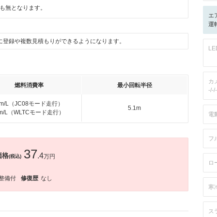
も無となります。
エ
運転
に登録や複数見積もりができるようになります。
L
カ
燃料消費率
最小回転半径
-/-/-
km/L（JC08モード走行）
5.1m
km/L（WLTCモード走行）
電
フ
37
価格
.4
万円
(税込)
ロ
整備付
修復歴
なし
寒
ス