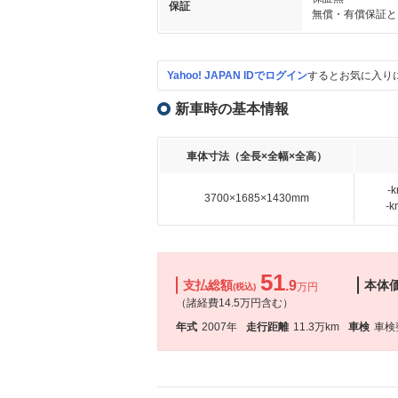
保証
無償・有償保証と
Yahoo! JAPAN IDでログイン
するとお気に入り
新車時の基本情報
車体寸法（全長×全幅×全高）
-
3700×1685×1430mm
-
51
支払総額
.9
本体
万円
(税込)
（諸経費14.5万円含む）
年式
2007年
走行距離
11.3万km
車検
車検