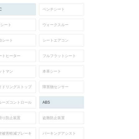
C
ベンチシート
列シート
ウォークスルー
動シート
シートエアコン
ートヒーター
フルフラットシート
ットマン
本革シート
イドリングストップ
障害物センサー
ルーズコントロール
ABS
滑り防止装置
盗難防止装置
突被害軽減ブレーキ
パーキングアシスト