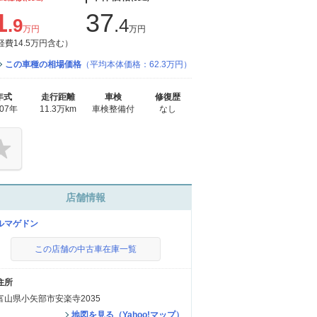
1
37
.9
.4
万円
万円
経費14.5万円含む）
この車種の相場価格
（平均本体価格：62.3万円）
年式
走行距離
車検
修復歴
007年
11.3万km
車検整備付
なし
店舗情報
ルマゲドン
この店舗の中古車在庫一覧
住所
富山県小矢部市安楽寺2035
地図を見る（Yahoo!マップ）