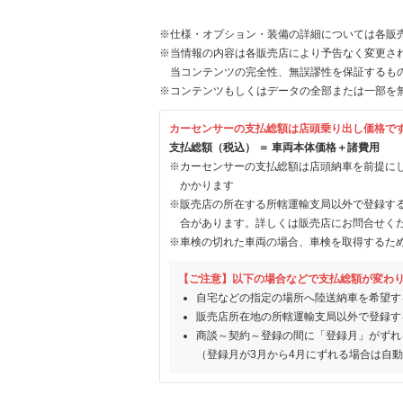
※仕様・オプション・装備の詳細については各販
※当情報の内容は各販売店により予告なく変更され
当コンテンツの完全性、無誤謬性を保証するも
※コンテンツもしくはデータの全部または一部を
カーセンサーの支払総額は店頭乗り出し価格で
支払総額（税込） ＝ 車両本体価格＋諸費用
※カーセンサーの支払総額は店頭納車を前提に
かかります
※販売店の所在する所轄運輸支局以外で登録す
合があります。詳しくは販売店にお問合せく
※車検の切れた車両の場合、車検を取得するた
【ご注意】以下の場合などで支払総額が変わ
自宅などの指定の場所へ陸送納車を希望す
販売店所在地の所轄運輸支局以外で登録す
商談～契約～登録の間に「登録月」がずれ
（登録月が3月から4月にずれる場合は自