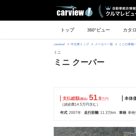
トップ
360°ビュー
カタ
carview!
中古車トップ
メーカー一覧
ミニの車種
ミニ
ミニ クーパー
51
支払総額
.9
本体
万円
(税込)
（諸経費14.5万円含む）
年式
2007年
走行距離
11.3万km
車検
車検