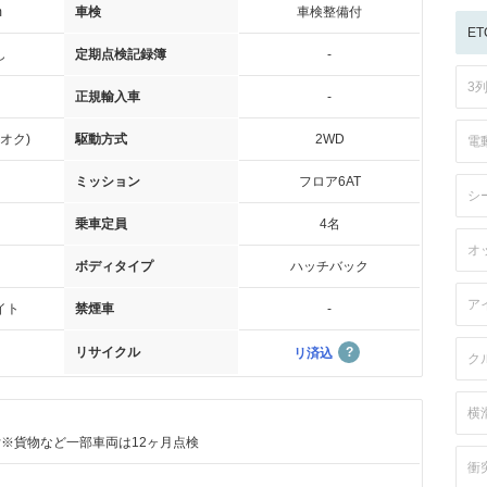
m
車検
車検整備付
ET
し
定期点検記録簿
-
3
正規輸入車
-
オク)
駆動方式
2WD
電
ミッション
フロア6AT
シ
乗車定員
4名
オ
ボディタイプ
ハッチバック
ア
イト
禁煙車
-
リサイクル
リ済込
ク
横
付※貨物など一部車両は12ヶ月点検
衝