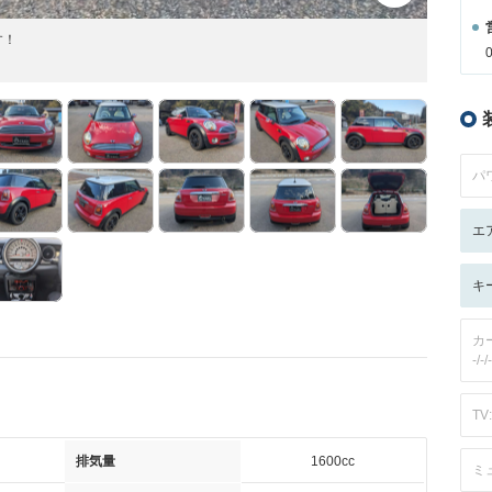
す！
パ
エ
キ
カ
-/-/-
TV:
排気量
1600cc
ミ