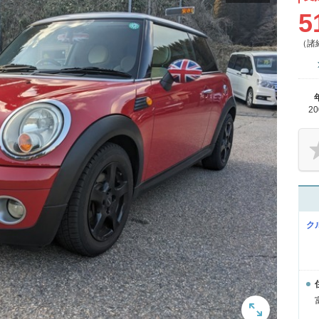
5
（諸
2
ク