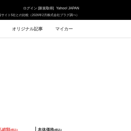
ログイン
[
新規取得
]
Yahoo! JAPAN
サイト5社との比較（2026年2月株式会社プラグ調べ）
オリジナル記事
マイカー
払総額
本体価格
(税込)
(税込)