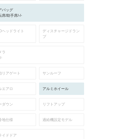
アバッグ
席/助手席/-/-
EDヘッドライト
ディスチャージドラン
プ
メラ
/-
動リアゲート
サンルーフ
ルエアロ
アルミホイール
ーダウン
リフトアップ
冷地仕様
過給機設定モデル
ライドドア