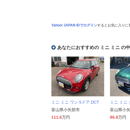
Yahoo! JAPAN IDでログイン
するとお気に入りに
あなたにおすすめの ミニ ミニ の
ミニ ミニ ワン 5ドア DCT
ミニ ミニ 
富山県小矢部市
富山県小
111.6
万円
86.8
万円