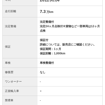
(H23)
年
7.3
走行距離
万km
法定整備付
法定整備
法定24ヶ月点検付※貨物など一部車両は12ヶ月
点検
保証付
詳細については、販売店にご確認ください。
保証
保証期間：1ヶ月
保証距離：1,000km
車検
車検整備付
修復歴
なし
ワンオーナー
-
正規輸入車
○
禁煙車
-