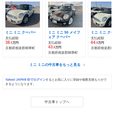
ミニ ミニ クーパー
ミニ ミニ 50 メイフ
ミニ ミニ ク
ェア クーパー
支払総額
支払総額
38
64
支払総額
.5
万円
.9
万円
43
.9
万円
京都府相楽郡精華町
京都府相楽郡精
京都府相楽郡精華町
ミニ ミニの中古車をもっと見る
Yahoo! JAPAN IDでログイン
するとお気に入りに登録や複数見積もりがで
きるようになります。
中古車トップへ