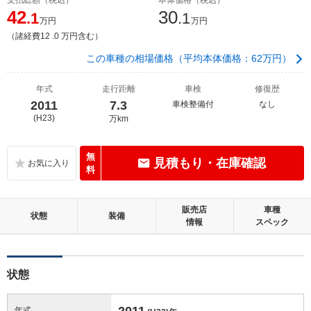
42
30
.1
.1
万円
万円
（諸経費12 .0 万円含む）
この車種の相場価格（平均本体価格：62万円）
年式
走行距離
車検
修復歴
2011
7.3
車検整備付
なし
(H23)
万km
無
見積もり・在庫確認
料
販売店
車種
状態
装備
情報
スペック
状態
2011
年式