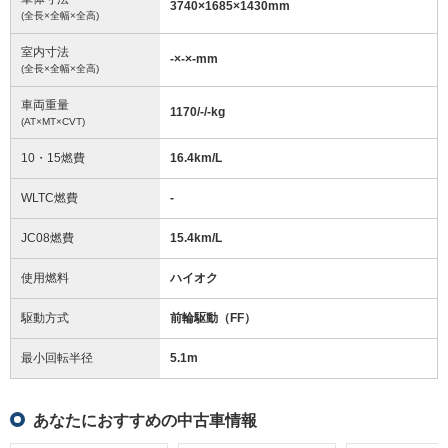
3740
×
1685
×
1430
mm
(全長×全幅×全高)
室内寸法
-
×
-
×
-
mm
(全長×全幅×全高)
車両重量
1170/-/-
kg
(AT×MT×CVT)
10・15燃費
16.4km/L
WLTC燃費
-
JC08燃費
15.4km/L
使用燃料
ハイオク
駆動方式
前輪駆動（FF）
最小回転半径
5.1
m
あなたにおすすめの中古車情報