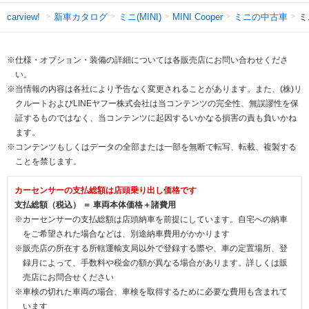
新車カタログ
ミニ(MINI)
ミニの中古車
ミ
carview!
MINI Cooper
※仕様・オプション・装備の詳細については各販売店にお問い合わせくださ
い。
※当情報の内容は各社により予告なく変更されることがあります。また、(株)リ
クルートおよびLINEヤフー株式会社は当コンテンツの完全性、無誤謬性を保
証するものではなく、当コンテンツに起因するいかなる損害の責も負いかね
ます。
※コンテンツもしくはデータの全部または一部を無断で転写、転載、複製する
ことを禁じます。
カーセンサーの支払総額は店頭乗り出し価格です
支払総額（税込） ＝ 車両本体価格＋諸費用
※カーセンサーの支払総額は店頭納車を前提にしています。自宅への納車
をご希望された場合などは、別途納車費用がかかります
※販売店の所在する所轄運輸支局以外で登録する際や、車の定置場所、登
録月によって、手数料や税金の額が異なる場合があります。詳しくは販
売店にお問合せください
※車検の切れた車両の場合、車検を取得するために必要な費用も含まれて
います