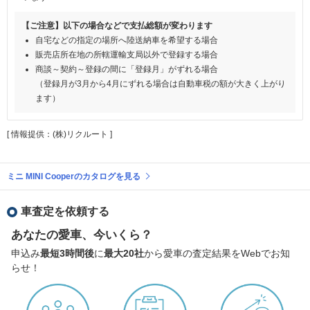
【ご注意】以下の場合などで支払総額が変わります
自宅などの指定の場所へ陸送納車を希望する場合
販売店所在地の所轄運輸支局以外で登録する場合
商談～契約～登録の間に「登録月」がずれる場合
（登録月が3月から4月にずれる場合は自動車税の額が大きく上がり
ます）
[ 情報提供：(株)リクルート ]
ミニ MINI Cooperのカタログを見る
車査定を依頼する
あなたの愛車、今いくら？
申込み
最短3時間後
に
最大20社
から愛車の査定結果をWebでお知
らせ！