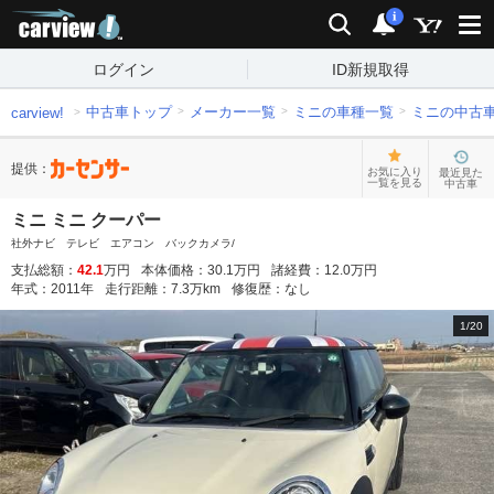
carview!
検索
通知
i
ログイン
ID新規取得
中古車トップ
メーカー一覧
ミニの車種一覧
ミニの中古
carview!
提供：
お気に入り
最近見た
一覧を見る
中古車
ミニ ミニ クーパー
社外ナビ テレビ エアコン バックカメラ/
支払総額：
42.1
万円
本体価格：
30.1
万円
諸経費：
12.0
万円
年式：
2011
年
走行距離：
7.3
万km
修復歴：
なし
1
/
20