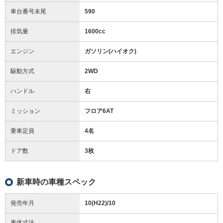
車台番号末尾
590
排気量
1600cc
エンジン
ガソリン(ハイオク)
駆動方式
2WD
ハンドル
右
ミッション
フロア6AT
乗車定員
4名
ドア数
3枚
新車時の車種スペック
発売年月
10(H22)/10
車体寸法